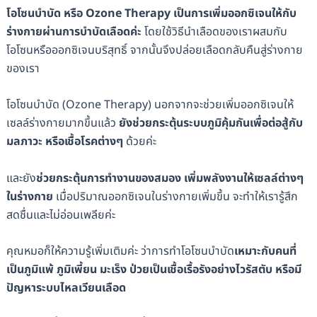
โอโซนบำบัด หรือ Ozone Therapy เป็นการเพิ่มออกซิเจนให้กับ
ร่างกายผ่านการบำบัดเลือดค่ะ
โดยใช้วิธีนำเลือดของเราผสมกับ
โอโซนหรือออกซิเจนบริสุทธิ์ จากนั้นจึงปล่อยเลือดกลับคืนสู่ร่างกาย
ของเรา
โอโซนบำบัด (Ozone Therapy) นอกจากจะช่วยเพิ่มออกซิเจนให้
เซลล์ร่างกายมากขึ้นแล้ว
ยังช่วยกระตุ้นระบบภูมิคุ้มกันเพื่อต่อสู้กับ
มลภาวะ หรือเชื้อโรคต่างๆ
ด้วยค่ะ
และยัง
ช่วยกระตุ้นการทำงานของสมอง เพิ่มพลังงานให้เซลล์ต่างๆ
ในร่างกาย
เมื่อปริมาณออกซิเจนในร่างกายเพิ่มขึ้น จะทำให้เรารู้สึก
สดชื่นและไม่อ่อนเพลียค่ะ
คุณหมอก็ให้ความรู้เพิ่มเติมค่ะ ว่าการทำโอโซนบำบัด
เหมาะกับคนที่
เป็นภูมิแพ้ ภูมิเพี้ยน มะเร็ง ป่วยเป็นเชื้อเรื้อรังอย่างไวรัสตับ หรือมี
ปัญหาระบบไหลเวียนเลือด