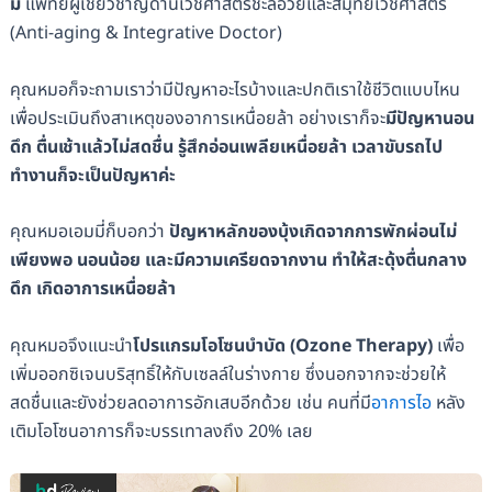
มี่
แพทย์ผู้เชี่ยวชาญด้านเวชศาสตร์ชะลอวัยและสมุทัยเวชศาสตร์
(Anti-aging & Integrative Doctor)
คุณหมอก็จะถามเราว่ามีปัญหาอะไรบ้างและปกติเราใช้ชีวิตแบบไหน
เพื่อประเมินถึงสาเหตุของอาการเหนื่อยล้า อย่างเราก็จะ
มีปัญหานอน
ดึก ตื่นเช้าแล้วไม่สดชื่น รู้สึกอ่อนเพลียเหนื่อยล้า เวลาขับรถไป
ทำงานก็จะเป็นปัญหาค่ะ
คุณหมอเอมมี่ก็บอกว่า
ปัญหาหลักของบุ้งเกิดจากการพักผ่อนไม่
เพียงพอ นอนน้อย และมีความเครียดจากงาน ทำให้สะดุ้งตื่นกลาง
ดึก เกิดอาการเหนื่อยล้า
คุณหมอจึงแนะนำ
โปรแกรมโอโซนบำบัด (Ozone Therapy)
เพื่อ
เพิ่มออกซิเจนบริสุทธิ์ให้กับเซลล์ในร่างกาย ซึ่งนอกจากจะช่วยให้
สดชื่นและยังช่วยลดอาการอักเสบอีกด้วย เช่น คนที่มี
อาการไอ
หลัง
เติมโอโซนอาการก็จะบรรเทาลงถึง 20% เลย