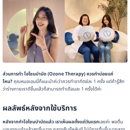
ส่วนการทำ โอโซนบำบัด (Ozone Therapy) ควรทำบ่อยแค่
ไหน?
คุณหมอเอมมี่ก็แนะนำค่ะว่าควรทำอาทิตย์ละ 1 ครั้ง แต่ถ้ารู้สึก
ว่าร่างกายเราดีขึ้นแล้วก็สามารถทำเดือนละ 1 ครั้งได้ค่ะ
ผลลัพธ์หลังจากใช้บริการ
หลังจากทำโอโซนบำบัดแล้ว เราเห็นผลตั้งแต่วันแรก
เลยค่ะ พอตื่น
นอนตอนเช้าแล้วสดชื่นมาก กลางคืนก็หลับดี ไม่มีการตื่นขึ้นมากลาง