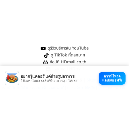
ดูรีวิวบริการใน YouTube
ดู TikTok ที่ตลกมาก
ช้อปที่ HDmall.co.th
โหลดแอป HDmall
อยากรู้แคลอรี แค่ถ่ายรูปอาหาร!
ดาวน์โหลด
@ 2026 HDmall | สงวนลิขสิทธิ์ |
Sitemap
แอปเลย (ฟรี)
ใช้แอปนับแคลอรีฟรีใน HDmall ได้เลย
หา
คลินิกใกล้บ้าน
:
ออกใบรับรองแพทย์
|
ตรวจรักษาไข้หวัด
|
ตรวจสุขภาพทั่วไป