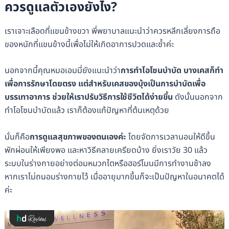
ควรดูแลตัวเองยังไง?
เราเจาะเลือดที่แขนข้างขวา พี่พยาบาลแนะนำว่าควรหลีกเลี่ยงการถือ
ของหนักที่แขนข้างนี้เพื่อไม่ให้เกิดอาการปวดและช้ำค่ะ
นอกจากนี้คุณหมอเอมมี่ยังแนะนำว่า
การทำโอโซนบำบัด บางเคสก็ทำ
เพื่อการรักษาโดยตรง แต่สำหรับเคสของบุ้งเป็นการบำบัดเพื่อ
บรรเทาอาการ ช่วยให้เราปรับวิธีการใช้ชีวิตได้ง่ายขึ้น
ดังนั้นนอกจาก
ทำโอโซนบำบัดแล้ว เราก็ต้องแก้ปัญหาที่ต้นเหตุด้วย
นั่นก็คือ
การดูแลสุขภาพของตนเองค่ะ
โดยจัดการเวลานอนให้ดีขึ้น
พักผ่อนให้เพียงพอ และหาวิธีคลายเครียดบ้าง ยิ่งเราวัย 30 แล้ว
ระบบในร่างกายอย่างต่อมหมวกไตหรือฮอร์โมนมีการทำงานช้าลง
หากเราไม่ถนอมร่างกายไว้ เมื่ออายุมากขึ้นก็จะเป็นปัญหาในอนาคตได้
ค่ะ