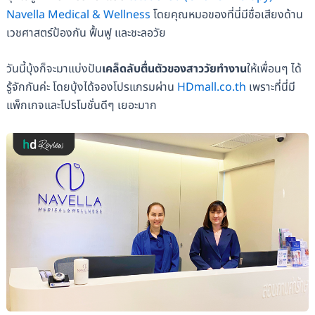
Navella Medical & Wellness
โดยคุณหมอของที่นี่มีชื่อเสียงด้าน
เวชศาสตร์ป้องกัน ฟื้นฟู และชะลอวัย
วันนี้บุ้งก็จะมาแบ่งปัน
เคล็ดลับตื่นตัวของสาววัยทำงาน
ให้เพื่อนๆ ได้
รู้จักกันค่ะ โดยบุ้งได้จองโปรแกรมผ่าน
HDmall.co.th
เพราะที่นี่มี
แพ็กเกจและโปรโมชั่นดีๆ เยอะมาก