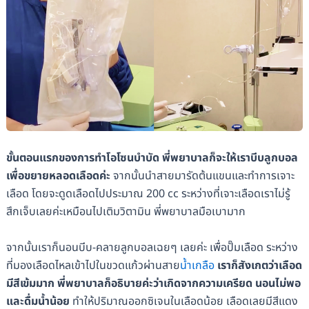
ขั้นตอนแรกของการทำโอโซนบำบัด พี่พยาบาลก็จะให้เราบีบลูกบอล
เพื่อขยายหลอดเลือดค่ะ
จากนั้นนำสายมารัดต้นแขนและทำการเจาะ
เลือด โดยจะดูดเลือดไปประมาณ 200 cc ระหว่างที่เจาะเลือดเราไม่รู้
สึกเจ็บเลยค่ะเหมือนไปเติมวิตามิน พี่พยาบาลมือเบามาก
จากนั้นเราก็นอนบีบ-คลายลูกบอลเฉยๆ เลยค่ะ เพื่อปั๊มเลือด ระหว่าง
ที่มองเลือดไหลเข้าไปในขวดแก้วผ่านสาย
น้ำเกลือ
เราก็สังเกตว่าเลือด
มีสีเข้มมาก พี่พยาบาลก็อธิบายค่ะว่าเกิดจากความเครียด นอนไม่พอ
และดื่มน้ำน้อย
ทำให้ปริมาณออกซิเจนในเลือดน้อย เลือดเลยมีสีแดง