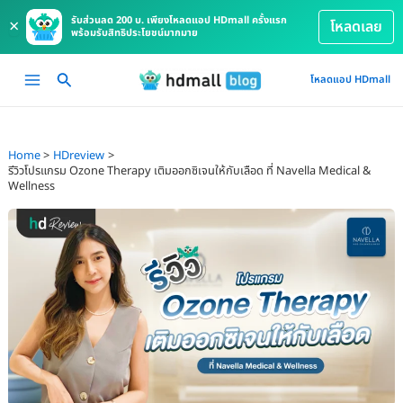
รับส่วนลด 200 บ. เพียงโหลดแอป HDmall ครั้งแรก
×
โหลดเลย
พร้อมรับสิทธิประโยชน์มากมาย
Skip
Main
โหลดแอป HDmall
to
Menu
content
Home
HDreview
รีวิวโปรแกรม Ozone Therapy เติมออกซิเจนให้กับเลือด ที่ Navella Medical &
Wellness