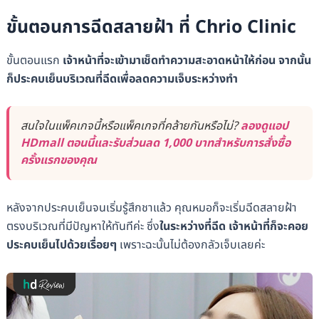
ขั้นตอนการฉีดสลายฝ้า ที่ Chrio Clinic
ขั้นตอนแรก
เจ้าหน้าที่จะเข้ามาเช็ดทำความสะอาดหน้าให้ก่อน จากนั้น
ก็ประคบเย็นบริเวณที่ฉีดเพื่อลดความเจ็บระหว่างทำ
สนใจในแพ็คเกจนี้หรือแพ็คเกจที่คล้ายกันหรือไม่?
ลองดูแอป
HDmall ตอนนี้และรับส่วนลด 1,000 บาทสำหรับการสั่งซื้อ
ครั้งแรกของคุณ
หลังจากประคบเย็นจนเริ่มรู้สึกชาแล้ว คุณหมอก็จะเริ่มฉีดสลายฝ้า
ตรงบริเวณที่มีปัญหาให้ทันทีค่ะ ซึ่ง
ในระหว่างที่ฉีด เจ้าหน้าที่ก็จะคอย
ประคบเย็นไปด้วยเรื่อยๆ
เพราะฉะนั้นไม่ต้องกลัวเจ็บเลยค่ะ