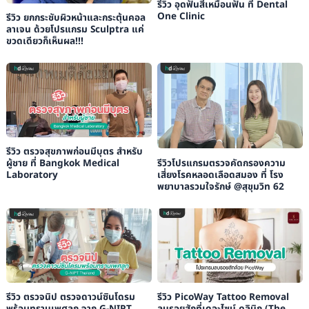
รีวิว อุดฟันสีเหมือนฟัน ที่ Dental
One Clinic
รีวิว ยกกระชับผิวหน้าและกระตุ้นคอล
ลาเจน ด้วยโปรแกรม Sculptra แค่
ขวดเดียวก็เห็นผล!!!
รีวิว ตรวจสุขภาพก่อนมีบุตร สำหรับ
รีวิวโปรแกรมตรวจคัดกรองความ
ผู้ชาย ที่ Bangkok Medical
เสี่ยงโรคหลอดเลือดสมอง ที่ โรง
Laboratory
พยาบาลรวมใจรักษ์ @สุขุมวิท 62
รีวิว ตรวจนิป ตรวจดาวน์ซินโดรม
รีวิว PicoWay Tattoo Removal