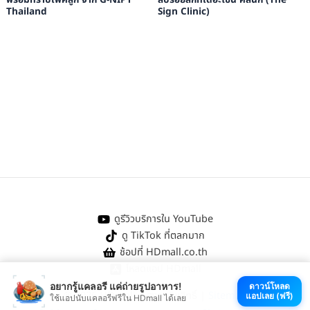
พร้อมทราบเพศลูก จาก G-NIPT
ลบรอยสักที่เดอะไซน์ คลินิก (The
Thailand
Sign Clinic)
ดูรีวิวบริการใน YouTube
ดู TikTok ที่ตลกมาก
ช้อปที่ HDmall.co.th
โหลดแอป HDmall
อยากรู้แคลอรี แค่ถ่ายรูปอาหาร!
ดาวน์โหลด
@ 2026 HDmall | สงวนลิขสิทธิ์ |
Sitemap
แอปเลย (ฟรี)
ใช้แอปนับแคลอรีฟรีใน HDmall ได้เลย