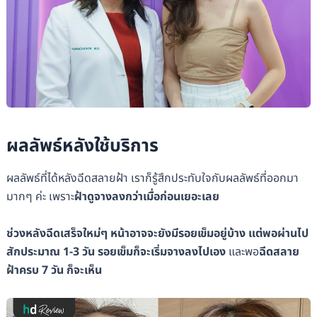
ผลลัพธ์หลังใช้บริการ
ผลลัพธ์ที่ได้หลังฉีดสลายฝ้า เราก็รู้สึกประทับใจกับผลลัพธ์ที่ออกมา
มากๆ ค่ะ เพราะ
ฝ้าดูจางลงกว่าเมื่อก่อนเยอะเลย
ช่วงหลังฉีดเสร็จใหม่ๆ หน้าอาจจะยังมีรอยเข็มอยู่บ้าง แต่พอผ่านไป
สักประมาณ 1-3 วัน รอยเข็มก็จะเริ่มจางลงไปเอง
และพอ
ฉีดสลาย
ฝ้าครบ 7 วัน ก็จะเห็น