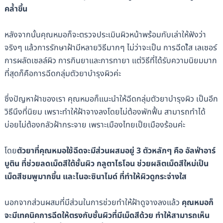
คล้ำขึ้น
หลังจากนั้นคุณหมอก็จะตรวจประเมินผิวหน้าพร้อมกับเล่าให้ฟังว่า
จริงๆ แล้วการรักษาฝ้ามีหลายวิธีมากๆ ไม่ว่าจะเป็น การฉีดใ้ส เลเซอร์
การผลัดเซลล์ผิว การกินยาและการทายา แต่วิธีที่ได้รับความนิยมมาก
ที่สุดก็คือการฉีดกลุ่มตัวยาบำรุงผิวค่ะ
ซึ่งปัญหาฝ้าของเรา คุณหมอก็แนะนำให้ฉีดกลุ่มตัวยาบำรุงผิว เป็นอีก
วิธีนึงที่นิยม เพราะทำให้ฝ้าจางลงโดยไม่ต้องพักฟื้น สามารถทำได้
บ่อยไม่ต้องกลัวฝ้ากระจาย เพราะเมืองไทยเป็ยเมืองร้อนค่ะ
โดย
ตัวยาที่คุณหมอใช้ฉีดจะมีส่วนผสมอยู่ 3 ตัวหลักๆ คือ อัลฟ่าอาร์
บูติน ที่ช่วยลดเม็ดสีใต้ชั้นผิว กลูตาไธโอน ช่วยผลิตเม็ดสีใหม่เป็น
เม็ดสีชมพูมากขึ้น และไนอะซินาไมด์ ที่ทำให้ผิวดูกระจ่างใส
นอกจากส่วนผสมที่มีส่วนในการช่วยทำให้ฝ้าดูจางลงแล้ว
คุณหมอก็
จะมีเทคนิคการฉีดให้ตรงกับชั้นผิวที่มีเม็ดสีด้วย ทำให้สามารถเห็น