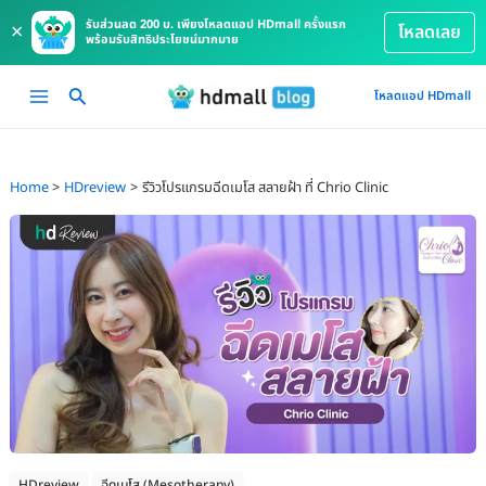
รับส่วนลด 200 บ. เพียงโหลดแอป HDmall ครั้งแรก
×
โหลดเลย
พร้อมรับสิทธิประโยชน์มากมาย
Skip
Main
โหลดแอป HDmall
to
Menu
content
Home
HDreview
รีวิวโปรแกรมฉีดเมโส สลายฝ้า ที่ Chrio Clinic
HDreview
ฉีดเมโส (Mesotherapy)