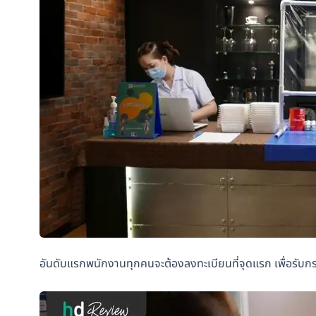
อันดับแรกพนักงานทุกคนจะต้องลงทะเบียนที่จุดแรก เพื่อรับก