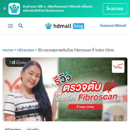
รับส่วนลด 200 บ. เพียงโหลดแอป HDmall ครั้งแรก
×
โหลดเลย
พร้อมรับสิทธิประโยชน์มากมาย
Skip
Main
โหลดแอป HDmall
to
Menu
content
Home
HDreview
รีวิว ตรวจสุขภาพตับด้วย Fibroscan ที่ Valor Clinic
HDreview
ตรวจตับ