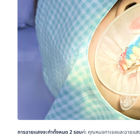
การฉายแสงจะทำทั้งหมด 2 รอบ
ค่ะ คุณหมอทาเจลและฉายแสงใหม