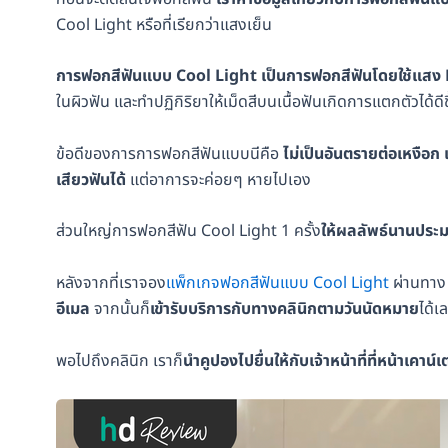
Cool Light หรือที่เรียกว่าแสงเย็น
การฟอกสีฟันแบบ Cool Light เป็นการฟอกสีฟันโดยใช้แสง 
ในผิวฟัน และทำปฏิกิริยาให้เม็ดสีบนเนื้อฟันเกิดการแตกตัวได้ดีข
ข้อดีของการการฟอกสีฟันแบบนีคือ
ไม่เป็นอันตรายต่อเหงือก 
เสียวฟันได้
แต่อาการจะค่อยๆ หายไปเอง
ส่วนใหญ่การฟอกสีฟัน Cool Light 1 ครั้ง
ให้ผลลัพธ์นานประม
หลังจากที่เราจอง
แพ็กเกจฟอกสีฟันแบบ Cool Light
ผ่านทา
อีเมล
จากนั้นก็
เข้ารับบริการกับทางคลินิกตามวันนัดหมาย
ได้เ
พอไปถึงคลินิก เราก็
นำคูปองไปยื่นให้กับเจ้าหน้าที่ที่หน้าเคาน์เ