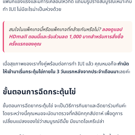
แฟนก็แข็งแรงและมีการเคลื่อนไหวที่ดี แถมมีรูปร่างสมบูรณ์เหมาะกับ
ทำ IUI ไม่มีอะไรน่าเป็นห่วงด้วย
สนใจในแพ็คเกจนี้หรือแพ็คเกจที่คล้ายกันหรือไม่?
ลองดูแอป
HDmall ตอนนี้และรับส่วนลด 1,000 บาทสำหรับการสั่งซื้อ
ครั้งแรกของคุณ
เมื่อสุขภาพของเราทั้งคู่พร้อมต่อการทำ IUI แล้ว คุณหมอก็จะ
ทำนัด
ให้เข้ามาเริ่มกระตุ้นไข่ภายใน 3 วันแรกหลังจากประจำเดือนมา
เลยค่ะ
ขั้นตอนการฉีดกระตุ้นไข่
ขั้นตอนการฉีดยากระตุ้นไข่ จะเป็นวิธีการกินยาและฉีดยาร่วมกันค่ะ
โดยระหว่างนี้คุณหมอจะนัดมาตรวจที่คลินิกทุกสัปดาห์ เพื่อดูการ
เปลี่ยนแปลงของไข่ว่าสมบูรณ์ดีมั้ย มีขนาดโอเครึเปล่า