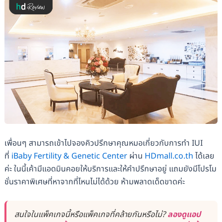
เพื่อนๆ สามารถเข้าไปจองคิวปรึกษาคุณหมอเกี่ยวกับการทำ IUI
ที่
iBaby Fertility & Genetic Center
ผ่าน
HDmall.co.th
ได้เลย
ค่ะ ในนี้เค้ามีแอดมินคอยให้บริการและให้คำปรึกษาอยู่ แถมยังมีโปรโม
ชั่นราคาพิเศษที่หาจากที่ไหนไม่ได้ด้วย ห้ามพลาดเด็ดขาดค่ะ
สนใจในแพ็คเกจนี้หรือแพ็คเกจที่คล้ายกันหรือไม่?
ลองดูแอป