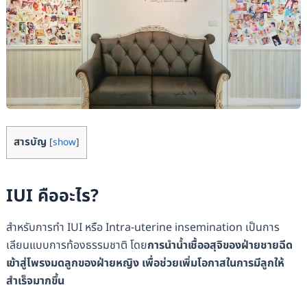
สารบัญ
[
show
]
IUI คืออะไร?
สำหรับการทำ IUI หรือ Intra-uterine insemination เป็นการ
เลียนแบบการท้องธรรมชาติ โดย
การนำน้ำเชื้ออสุจิของฝ่ายชายฉีด
เข้าสู่โพรงมดลูกของฝ่ายหญิง เพื่อช่วยเพิ่มโอกาสในการมีลูกให้
สำเร็จมากขึ้น