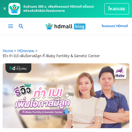
รับส่วนลด 200 บ. เพียงโหลดแอป HDmall ครั้งแรก
×
โหลดเลย
พร้อมรับสิทธิประโยชน์มากมาย
Skip
Main
โหลดแอป HDmall
to
Menu
content
Home
HDreview
รีวิว ทำ IUI เพิ่มโอกาสมีลูก ที่ iBaby Fertility & Genetic Center