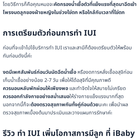
โดยวิธีการก็คือคุณหมอจะ
คัดกรองน้ำเชื้อตัวที่แข็งแรงที่สุดมาฉีดเข้า
โพรงมดลูกของฝ่ายหญิงในช่วงไข่ตก หรือใกล้กับเวลาที่ไข่ตก
การเตรียมตัวก่อนการทำ IUI
ก่อนที่จะเข้าไปใช้บริการทำ IUI เราและสามีก็ต้องเตรียมตัวให้พร้อม
กันก่อนดังนี้ค่ะ
งดมีเพศสัมพันธ์ก่อนวันนัดฉีดน้ำเชื้อ
หรืองดการหลั่งเชื้ออสุจิก่อน
เก็บน้ำเชื้ออย่างน้อย 2-7 วัน เพื่อให้ได้อสุจิที่มีคุณภาพดี
ควรนอนหลับพักผ่อนให้เพียงพอ
และทำจิตใจให้สบายไม่เครียด
ควรออกกำลังกายอย่างสม่ำเสมอ
ให้ร่างกายแข็งแรงมากที่สุด
นอกจากนี้ก็จะ
ต้องตรวจสุขภาพกันทั้งคู่ก่อนด้วย
นะคะ เพื่อนำผล
ตรวจสุขภาพเบื้องต้นมาประเมินและวางแผนการรักษาค่ะ
รีวิว ทำ IUI เพิ่มโอกาสการมีลูก ที่ iBaby