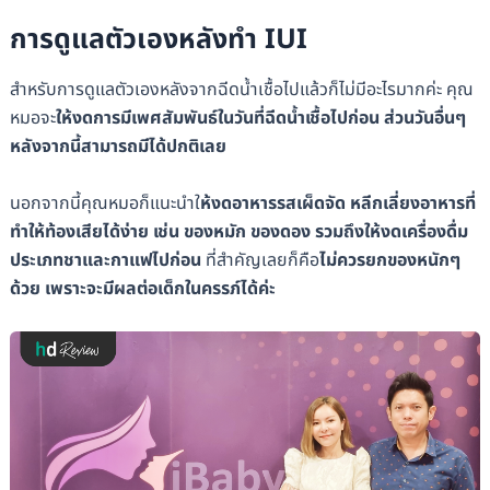
การดูแลตัวเองหลังทำ IUI
สำหรับการดูแลตัวเองหลังจากฉีดน้ำเชื้อไปแล้วก็ไม่มีอะไรมากค่ะ คุณ
หมอจะ
ให้งดการมีเพศสัมพันธ์ในวันที่ฉีดน้ำเชื้อไปก่อน ส่วนวันอื่นๆ
หลังจากนี้สามารถมีได้ปกติเลย
นอกจากนี้คุณหมอก็แนะนำใ
ห้งดอาหารรสเผ็ดจัด หลีกเลี่ยงอาหารที่
ทำให้ท้องเสียได้ง่าย เช่น ของหมัก ของดอง รวมถึงให้งดเครื่องดื่ม
ประเภทชาและกาแฟไปก่อน
ที่สำคัญเลยก็คือ
ไม่ควรยกของหนักๆ
ด้วย เพราะจะมีผลต่อเด็กในครรภ์ได้ค่ะ