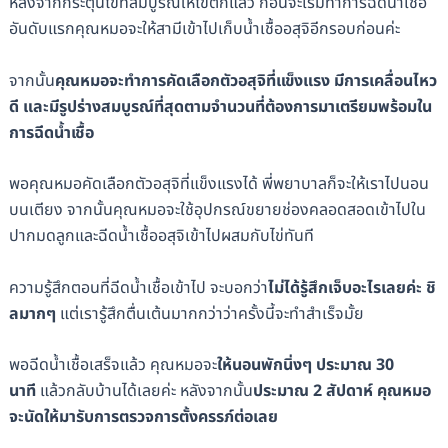
หลังจากกระตุ้นไข่ที่สมบูรณ์ให้ไข่ตกแล้ว ก่อนจะเริ่มทำการฉีดน้ำเชื้อ
อันดับแรกคุณหมอจะให้สามีเข้าไปเก็บน้ำเชื้ออสุจิอีกรอบก่อนค่ะ
จากนั้น
คุณหมอจะทำการคัดเลือกตัวอสุจิที่แข็งแรง มีการเคลื่อนไหว
ดี และมีรูปร่างสมบูรณ์ที่สุดตามจำนวนที่ต้องการมาเตรียมพร้อมใน
การฉีดน้ำเชื้อ
พอคุณหมอคัดเลือกตัวอสุจิที่แข็งแรงได้ พี่พยาบาลก็จะให้เราไปนอน
บนเตียง จากนั้นคุณหมอจะใช้อุปกรณ์ขยายช่องคลอดสอดเข้าไปใน
ปากมดลูกและฉีดน้ำเชื้ออสุจิเข้าไปผสมกับไข่ทันที
ความรู้สึกตอนที่ฉีดน้ำเชื้อเข้าไป จะบอกว่า
ไม่ได้รู้สึกเจ็บอะไรเลยค่ะ ชิ
ลมากๆ
แต่เรารู้สึกตื่นเต้นมากกว่าว่าครั้งนี้จะทำสำเร็จมั้ย
พอฉีดน้ำเชื้อเสร็จแล้ว คุณหมอจะ
ให้นอนพักนิ่งๆ ประมาณ 30
นาที
แล้วกลับบ้านได้เลยค่ะ หลังจากนั้น
ประมาณ 2 สัปดาห์ คุณหมอ
จะนัดให้มารับการตรวจการตั้งครรภ์ต่อเลย