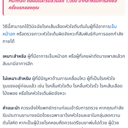
HDmall ตอนนี้และรับส่วนลด 1,000 บาทสำหรับการสั่งซื้อ
ครั้งแรกของคุณ
วิธีนี้สามารถใช้วินิจฉัยโรคเส้นเลือดหัวใจตีบตันในผู้ที่มีอาการ
เจ็บ
หน้าอก
หรือตรวจภาวะหัวใจเต้นผิดจังหวะที่สัมพันธ์กับการออกกำลัง
กายได้
เหมาะสำหรับ
ผู้ที่มีอาการเจ็บหน้าอก หรือผู้ที่เคยผ่าตัดบายพาสแล้วก
ลับมามีอาการอีก
ไม่เหมาะสำหรับ
ผู้ที่มีปัญหาด้านการเคลื่อนไหว ผู้ที่เป็นโรคหัวใจ
รุนแรงอยู่ก่อนแล้ว เช่น โรคลิ้นหัวใจตีบ โรคลิ้นหัวใจรั่ว โรคเส้นเลือด
โป่งพอง หรือโรคหัวใจเต้นผิดจังหวะ
คำแนะนำ
ควรแจ้งให้แพทย์ทราบก่อนเข้ารับการตรวจ หากคุณกำลัง
รับประทานยาบางชนิดโดยเฉพาะยาโรคหัวใจและยาในกลุ่มลดความ
ดันโลหิต หากเป็นผู้ป่วยโรคหอบหืดควรเตรียมยาพ่นไปด้วย ผู้ป่วย