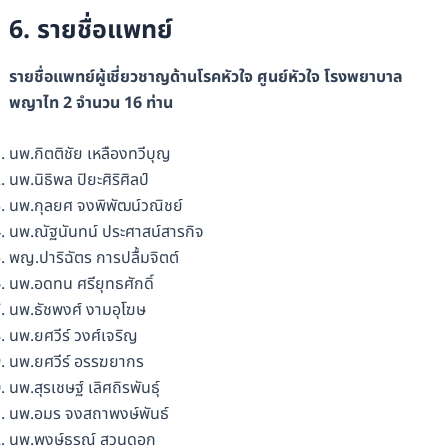
6. รายชื่อแพทย์
รายชื่อแพทย์ผู้เชี่ยวชาญด้านโรคหัวใจ ศูนย์หัวใจ โรงพยาบาล
พญาไท 2 จำนวน 16 ท่าน
นพ.กิตติชัย เหลืองทวีบุญ
นพ.นิธิพล ปิยะศิริศิลป์
นพ.กุลยศ จงพิพัฒน์วณิชย์
นพ.ณัฐนันทน์ ประศาสน์สารกิจ
พญ.ปาริฉัตร การปลื้มจิตต์
นพ.อดทน ศรียุทธศักดิ์
นพ.ธัชพงศ์ งามอุโฆษ
นพ.ยศวีร์ วงศ์เจริญ
นพ.ยศวีร์ อรรฆยากร
นพ.สุรเชษฐ์ เลิศถิรพันธุ์
นพ.อมร จงสถาพงษ์พันธ์
นพ.พงษ์ธรณ์ สวนดอก