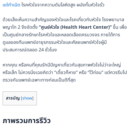
แต่กำเนิด
โรคหัวใจจากความดันโลหิตสูง ผนังกั้นหัวใจรั่ว
ด้วยเล็งเห็นความสำคัญของหัวใจและโรคเกี่ยวกับหัวใจ โรงพยาบาล
พญาไท 2 จึงจัดตั้ง
“ศูนย์หัวใจ (
Health Heart Center)”
ขึ้น เพื่อ
เป็นศูนย์กลางรักษาโรคหัวใจและหลอดเลือดครบวงจร ภายใต้การ
ดูแลของทีมแพทย์อายุรกรรมหัวใจและศัลยแพทย์หัวใจผู้มี
ประสบการณ์ตลอด 24 ชั่วโมง
หากคุณ หรือคนที่คุณรักมีปัญหาเกี่ยวกับสุขภาพหัวใจไม่ว่าจะใหญ่
หรือเล็ก ไม่ควรนิ่งเฉยคิดว่า “เดี๋ยวก็หาย” หรือ “ไว้ก่อน” แต่ควรรีบไป
ตรวจกับแพทย์เฉพาะทางก่อนเป็นดีที่สุด
สารบัญ
[
show
]
ภาพรวมการรีวิว