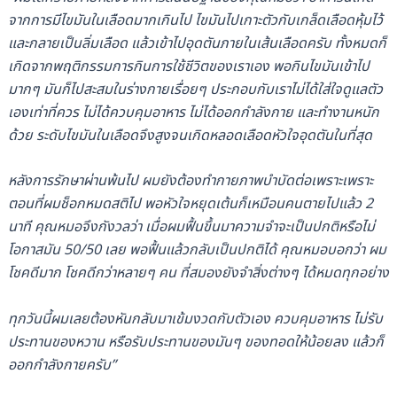
จากการมีไขมันในเลือดมากเกินไป ไขมันไปเกาะตัวกับเกล็ดเลือดหุ้มไว้
และกลายเป็นลิ่มเลือด แล้วเข้าไปอุดตันภายในเส้นเลือดครับ ทั้งหมดก็
เกิดจากพฤติกรรมการกินการใช้ชีวิตของเราเอง พอกินไขมันเข้าไป
มากๆ มันก็ไปสะสมในร่างกายเรื่อยๆ ประกอบกับเราไม่ได้ใส่ใจดูแลตัว
เองเท่าที่ควร ไม่ได้ควบคุมอาหาร ไม่ได้ออกกำลังกาย และทำงานหนัก
ด้วย ระดับไขมันในเลือดจึงสูงจนเกิดหลอดเลือดหัวใจอุดตันในที่สุด
หลังการรักษาผ่านพ้นไป ผมยังต้องทำกายภาพบำบัดต่อเพราะเพราะ
ตอนที่ผมช็อกหมดสติไป พอหัวใจหยุดเต้นก็เหมือนคนตายไปแล้ว 2
นาที คุณหมอจึงกังวลว่า เมื่อผมฟื้นขึ้นมาความจำจะเป็นปกติหรือไม่
โอกาสมัน 50/50 เลย พอฟื้นแล้วกลับเป็นปกติได้ คุณหมอบอกว่า ผม
โชคดีมาก โชคดีกว่าหลายๆ คน ที่สมองยังจำสิ่งต่างๆ ได้หมดทุกอย่าง
ทุกวันนี้ผมเลยต้องหันกลับมาเข้มงวดกับตัวเอง ควบคุมอาหาร ไม่รับ
ประทานของหวาน หรือรับประทานของมันๆ ของทอดให้น้อยลง แล้วก็
ออกกำลังกายครับ”