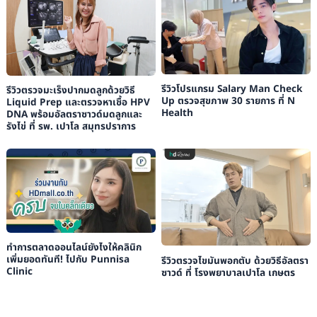
รีวิวโปรแกรม Salary Man Check
รีวิวตรวจมะเร็งปากมดลูกด้วยวิธี
Up ตรวจสุขภาพ 30 รายการ ที่ N
Liquid Prep และตรวจหาเชื้อ HPV
Health
DNA พร้อมอัลตราซาวด์มดลูกและ
รังไข่ ที่ รพ. เปาโล สมุทรปราการ
ทำการตลาดออนไลน์ยังไงให้คลินิก
เพิ่มยอดทันที! ไปกับ Punnisa
รีวิวตรวจไขมันพอกตับ ด้วยวิธีอัลตรา
Clinic
ซาวด์ ที่ โรงพยาบาลเปาโล เกษตร