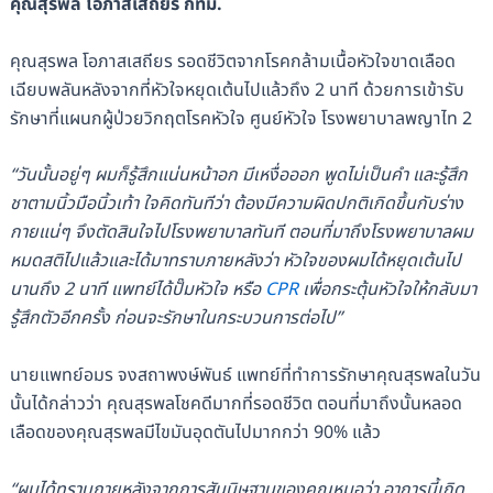
คุณสุรพล โอภาสเสถียร กทม.
คุณสุรพล โอภาสเสถียร รอดชีวิตจากโรคกล้ามเนื้อหัวใจขาดเลือด
เฉียบพลันหลังจากที่หัวใจหยุดเต้นไปแล้วถึง 2 นาที ด้วยการเข้ารับ
รักษาที่แผนกผู้ป่วยวิกฤตโรคหัวใจ ศูนย์หัวใจ โรงพยาบาลพญาไท 2
“วันนั้นอยู่ๆ ผมก็รู้สึกแน่นหน้าอก มีเหงื่อออก พูดไม่เป็นคำ และรู้สึก
ชาตามนิ้วมือนิ้วเท้า ใจคิดทันทีว่า ต้องมีความผิดปกติเกิดขึ้นกับร่าง
กายแน่ๆ จึงตัดสินใจไปโรงพยาบาลทันที
ตอนที่มา
ถึงโรงพยาบาลผม
หมดสติไปแล้วและได้มาทราบภายหลังว่า หัวใจของผมได้หยุดเต้นไป
นานถึง 2 นาที แพทย์ได้ปั๊มหัวใจ หรือ
CPR
เพื่อกระตุ้นหัวใจให้กลับมา
รู้สึกตัวอีกครั้ง ก่อนจะรักษาในกระบวนการต่อไป”
นายแพทย์อมร จงสถาพงษ์พันธ์ แพทย์ที่ทำการรักษาคุณสุรพลในวัน
นั้นได้กล่าวว่า คุณสุรพลโชคดีมากที่รอดชีวิต ตอนที่มาถึงนั้นหลอด
เลือดของคุณสุรพลมีไขมันอุดตันไปมากกว่า 90% แล้ว
“ผมได้ทราบภายหลังจากการสันนิษฐานของคุณหมอว่า อาการนี้เกิด