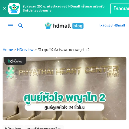
รับส่วนลด 200 บ. เพียงโหลดแอป HDmall ครั้งแรก พร้อมรับ
×
โหลดเล
สิทธิประโยชน์มากมาย
Skip
Main
โหลดแอป HDmall
to
Menu
content
Home
HDreview
รีวิว ศูนย์หัวใจ โรงพยาบาลพญาไท 2
HDreview
ตรวจหัวใจและหลอดเลือด