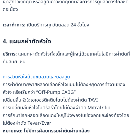
เข้าสู่ภาวะวิกฤต หรืออยู่ในภาวะวิกฤตที่ต้องการการดูแลอย่างใกล้ชิด
ต่อเนื่อง
เวลาทำการ
:
เปิดบริการทุกวันตลอด 24 ชั่วโมง
4. แผนกผ่าตัดหัวใจ
บริการ
:
แผนกผ่าตัดหัวใจทั้งเด็กและผู้ใหญ่ด้วยเทคโนโลยีการผ่าตัดที่
ทันสมัย เช่น
การสวนหัวใจด้วยขดลวดและบอลลูน
การผ่าตัดบายพาสหลอดเลือดหัวใจแบบไม่ต้องหยุดการทำงานของ
หัวใจ หรือเรียกว่า “Off-Pump CABG”
เปลี่ยนลิ้นหัวใจเอเออร์ติคตีบโดยไม่ต้องผ่าตัด TAVI
การเปลี่ยนลิ้นหัวใจไมตรัลรั่วโดยไม่ต้องผ่าตัด Mitral Clip
การรักษาโรคหลอดเลือดแดงใหญ่โป่งพองในช่องอกและช่องท้องโดย
ไม่ต้องผ่าตัด Tevar/Evar
หมายเหตุ
: ไม่มี
การศัลยกรรมผ่าตัดผ่านกล้อง