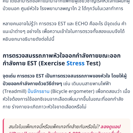
คน โดยสามารถขอคำแนะนำจากแพทย์ผู้เชี่ยวชาญโรคหัวใจที่แผนกผู้
ป่วยนอก ศูนย์หัวใจ โรงพยาบาลพญาไท 2 ได้ทุกวันในเวลาทำการ
หลายคนอาจไม่รู้ว่า การตรวจ EST และ ECHO คืออะไร มีจุดเด่น คำ
แนะนำต่างๆ อย่างไร เพื่อความเข้าใจในการตรวจทั้งสองแบบจึงได้
หยิบยกมาอธิบายดังต่อไปนี้
การตรวจสมรรถภาพหัวใจออกกำลังกายขณะออก
กำลังกาย
EST (Exercise
Stress
Test)
จุดเด่น
การตรวจ EST เป็นการตรวจสมรรถภาพของหัวใจ โดยให้ผู้
ป่วยออกกำลังกายด้วยวิธีต่างๆ
เช่น เดินบนสายพานไฟฟ้า
(Treadmill)
ปั่นจักรยาน
(Bicycle ergometer) เพื่อทดสอบว่า เมื่อ
หัวใจต้องการใช้ออกซิเจนจากเลือดเพิ่มมากขึ้นในขณะที่ออกกำลัง
กาย ร่างกายจะเกิดภาวะหัวใจขาดเลือดหรือไม่
สนใจในแพ็คเกจนี้หรือแพ็คเกจที่คล้ายกันหรือไม่?
ลองดูแอป