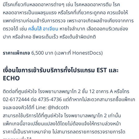
มีโรคเกี่ยวกับหลอดอาหารต่างๆ เช่น โรคหลอดอาหารตีบ โรค
หลอดอาหารเป็นแผลรุนแรง หรือโรคที่เกี่ยวกระดูกคอ ควรแจ้งให้
แพทย์ทราบก่อนเข้ารับการตรวจ เพราะอาจเกิดผลข้างเคียงจากการ
ตรวจได้ เช่น
คลื่นไส้
อาเจียน
หายใจลำบาก เลือดออกบริเวณช่อง
ปาก หรือลำคอ ชีพจรเต็นเร็ว หรือเต้นช้าผิดปกติ
ราคาแพ็กเกจ
6,500 บาท (เฉพาะที่ HonestDocs)
เงื่อนไขการเข้ารับบริการทั้งโปรแกรม
EST และ
ECHO
ติดต่อที่ศูนย์หัวใจ โรงพยาบาลพญาไท 2 ชั้น 12 อาคาร A หรือโทร
02-6172444 ต่อ 4735-4736 แต่ถ้าหากไม่สะดวกสามารถซื้อแพ็กเก
จและจองคิวได้ที่ Line: @hdcoth
สามารถใช้บริการได้ที่ศูนย์หัวใจ โรงพยาบาลพญาไท 2 เท่านั้น
แพ็กเกจนี้อาจเปลี่ยนแปลงได้โดยไม่ต้องแจ้งให้ทราบล่วงหน้า
ราคานี้เป็นราคาเหมาจ่าย ไม่สามารถลดรายการตรวจรายการใด