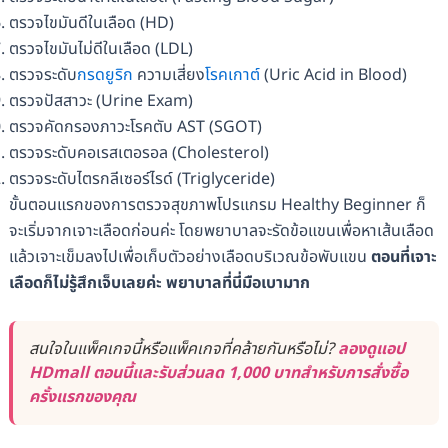
ตรวจไขมันดีในเลือด (HD)
ตรวจไขมันไม่ดีในเลือด (LDL)
ตรวจระดับ
กรดยูริก
ความเสี่ยง
โรคเกาต์
(Uric Acid in Blood)
ตรวจปัสสาวะ (Urine Exam)
ตรวจคัดกรองภาวะโรคตับ AST (SGOT)
ตรวจระดับคอเรสเตอรอล (Cholesterol)
ตรวจระดับไตรกลีเซอร์ไรด์ (Triglyceride)
ขั้นตอนแรกของการตรวจสุขภาพโปรแกรม Healthy Beginner ก็
จะเริ่มจากเจาะเลือดก่อนค่ะ โดยพยาบาลจะรัดข้อแขนเพื่อหาเส้นเลือด
แล้วเจาะเข็มลงไปเพื่อเก็บตัวอย่างเลือดบริเวณข้อพับแขน
ตอนที่เจาะ
เลือดก็ไม่รู้สึกเจ็บเลยค่ะ พยาบาลที่นี่มือเบามาก
สนใจในแพ็คเกจนี้หรือแพ็คเกจที่คล้ายกันหรือไม่?
ลองดูแอป
HDmall ตอนนี้และรับส่วนลด 1,000 บาทสำหรับการสั่งซื้อ
ครั้งแรกของคุณ