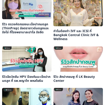
รีวิว ตรวจคัดกรองมะเร็งปากมดลูก
(ThinPrep) อัลตราซาวด์มดลูกและ
ทำไมต้องทำ IVF และ ICSI ที่
รังไข่ ที่โรงพยาบาลเปาโล รังสิต
Bangkok Central Clinic IVF &
Wellness
รีวิวฉีดวัคซีน HPV ป้องกันมะเร็งปาก
รีวิว สักปากชมพู ที่ LK Beauty
มดลูก ที่ รพ.พญาไท พหลโยธิน
Center