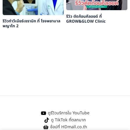
รีวิว ตัดก้อนคีลอยด์ ที่
รีวิวทำวีเนียร์เซรามิก ที่ โรงพยาบาล
GROW&GLOW Clinic
พญาไท 2
ดูรีวิวบริการใน YouTube
ดู TikTok ที่ตลกมาก
ช้อปที่ HDmall.co.th