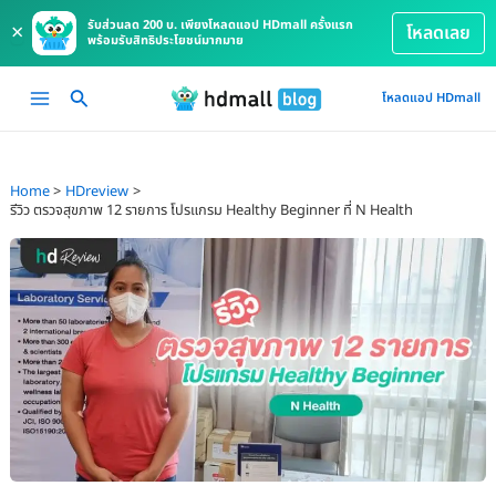
รับส่วนลด 200 บ. เพียงโหลดแอป HDmall ครั้งแรก
×
โหลดเลย
พร้อมรับสิทธิประโยชน์มากมาย
Skip
Main
โหลดแอป HDmall
to
Menu
content
Home
HDreview
รีวิว ตรวจสุขภาพ 12 รายการ โปรแกรม Healthy Beginner ที่ N Health