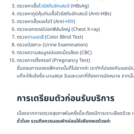
ตรวจหาเชื้อ
ไวรัสตับอักเสบบี
(HBsAg)
ตรวจหาภูมิคุ้มกันเชื้อไวรัสตับอักเสบบี (Anti-HBs)
ตรวจหาเชื้อเอชไอวี (Anti-
HIV
)
ตรวจเอกซเรย์ปอดฟิล์มใหญ่ (Chest X-ray)
ตรวจ
ตาบอดสี
(Color Blind Test)
ตรวจปัสสาวะ (Urine Examination)
ตรวจความสมบูรณ์ของเม็ดเลือด (CBC)
ตรวจการตั้งครรภ์ (Pregnancy Test)
ขั้นตอนการจองแพ็กเกจนั้นก็ไม่ยากค่ะ เราทักไปจองกับแอดมิน
นก็จะให้แจ้งชื่อ-นามสกุล วันและเวลาที่ต้องการนัดหมาย จากนั
การเตรียมตัวก่อนรับบริการ
เนื่องจากการตรวจสุขภาพในครั้งนี้จะต้องมีการเจาะเลือดด้วย เ
ชั่วโมง รวมถึงควรนอนพักผ่อนให้เพียงพอด้วยค่ะ