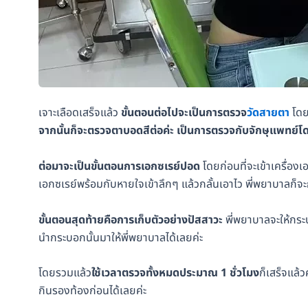
เจาะเลือดเสร็จแล้ว
ขั้นตอนต่อไปจะเป็นการตรวจ
วัดสายตา
โดยข
จากนั้นก็จะตรวจตาบอดสีต่อค่ะ เป็นการตรวจกับจักษุแพทย
ต่อมาจะเป็นขั้นตอนการเอกซเรย์ปอด
โดยก่อนที่จะเข้าเครื่อ
เอกซเรย์พร้อมกับหายใจเข้าลึกๆ แล้วกลั้นเอาไว พี่พยาบาลก็จ
ขั้นตอนสุดท้ายคือการเก็บตัวอย่างปัสสาวะ
พี่พยาบาลจะให้กระ
นำกระบอกนั้นมาให้พี่พยาบาลได้เลยค่ะ
โดยรวมแล้ว
ใช้เวลาตรวจทั้งหมดประมาณ 1 ชั่วโมง
ก็เสร็จแล้ว
กินรองท้องก่อนได้เลยค่ะ