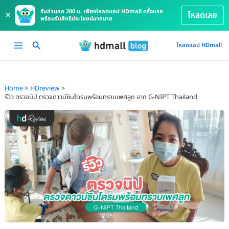
รับส่วนลด 200 บ. เพียงโหลดแอป HDmall ครั้งแรก
×
โหลดเลย
พร้อมรับสิทธิประโยชน์มากมาย
Skip
Main
โหลดแอป HDmall
to
Menu
content
Home
HDreview
รีวิว ตรวจนิป ตรวจดาวน์ซินโดรมพร้อมทราบเพศลูก จาก G-NIPT Thailand