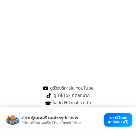
ดูรีวิวบริการใน YouTube
ดู TikTok ที่ตลกมาก
ช้อปที่ HDmall.co.th
โหลดแอป HDmall
อยากรู้แคลอรี แค่ถ่ายรูปอาหาร!
ดาวน์โหลด
@ 2026 HDmall | สงวนลิขสิทธิ์ |
Sitemap
แอปเลย (ฟรี)
ใช้แอปนับแคลอรีฟรีใน HDmall ได้เลย
หา
คลินิกใกล้บ้าน
:
ออกใบรับรองแพทย์
|
ตรวจรักษาไข้หวัด
|
ตรวจสุขภาพทั่วไป