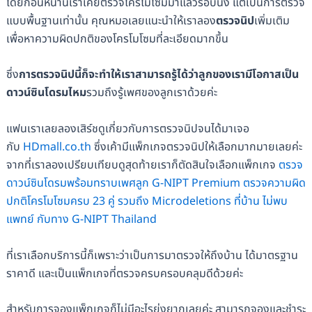
โดยก่อนหน้านี้เราเคยตรวจโครโมโซมมาแล้วรอบนึง แต่เป็นการตรวจ
แบบพื้นฐานเท่านั้น คุณหมอเลยแนะนำให้เราลอง
ตรวจนิป
เพิ่มเติม
เพื่อหาความผิดปกติของโครโมโซมที่ละเอียดมากขึ้น
ซึ่ง
การตรวจนิปนี้ก็จะทำให้เราสามารถรู้ได้ว่าลูกของเรามีโอกาสเป็น
ดาวน์ซินโดรมไหม
รวมถึงรู้เพศของลูกเราด้วยค่ะ
แฟนเราเลยลองเสิร์ชดูเกี่ยวกับการตรวจนิปจนได้มาเจอ
กับ
HDmall.co.th
ซึ่งเค้ามีแพ็กเกจตรวจนิปให้เลือกมากมายเลยค่ะ
จากที่เราลองเปรียบเทียบดูสุดท้ายเราก็ตัดสินใจเลือกแพ็กเกจ
ตรวจ
ดาวน์ซินโดรมพร้อมทราบเพศลูก G-NIPT Premium ตรวจความผิด
ปกติโครโมโซมครบ 23 คู่ รวมถึง Microdeletions ที่บ้าน ไม่พบ
แพทย์ กับทาง G-NIPT Thailand
ที่เราเลือกบริการนี้ก็เพราะว่าเป็นการมาตรวจให้ถึงบ้าน ได้มาตรฐาน
ราคาดี และเป็นแพ็กเกจที่ตรวจครบครอบคลุมดีด้วยค่ะ
สำหรับการจองแพ็กเกจก็ไม่มีอะไรยุ่งยากเลยค่ะ สามารถจองและชำระ