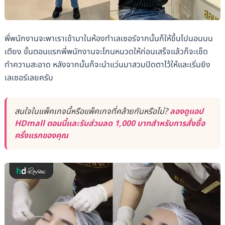
พี่พนักงานจะพาเราเข้ามาในห้องทำเลเซอร์จากนั้นก็ให้ขึ้นไปนอนบน
เตียง ขั้นตอนแรกพี่พนักงานจะโกนหนวดให้ก่อนเสร็จแล้วก็จะเช็ด
ทำความสะอาด หลังจากนั้นก็จะนำแว่นมาสวมปิดตาไว้ให้และเริ่มยิง
เลเซอร์เลยครับ
สนใจในแพ็คเกจนี้หรือแพ็คเกจที่คล้ายกันหรือไม่?
ลองดูแอป
HDmall ตอนนี้และรับส่วนลด 1,000 บาทสำหรับการสั่งซื้อ
ครั้งแรกของคุณ