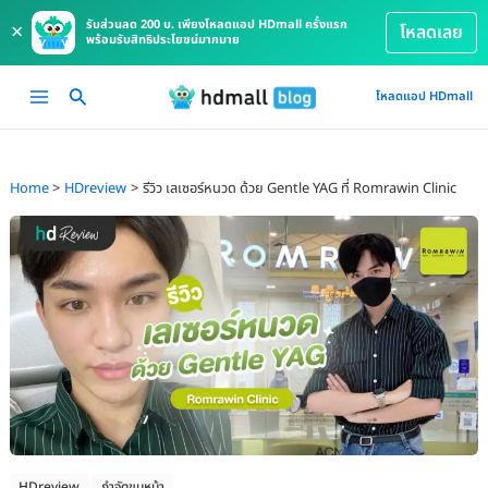
รับส่วนลด 200 บ. เพียงโหลดแอป HDmall ครั้งแรก
×
โหลดเลย
พร้อมรับสิทธิประโยชน์มากมาย
Skip
Main
โหลดแอป HDmall
to
Menu
content
Home
HDreview
รีวิว เลเซอร์หนวด ด้วย Gentle YAG ที่ Romrawin Clinic
HDreview
กำจัดขนหน้า