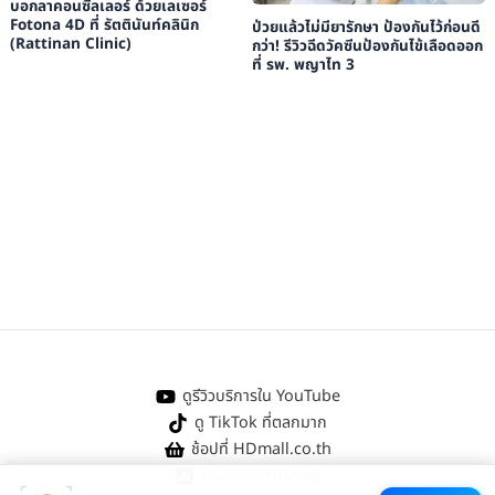
บอกลาคอนซีลเลอร์ ด้วยเลเซอร์
Fotona 4D ที่ รัตตินันท์คลินิก
ป่วยแล้วไม่มียารักษา ป้องกันไว้ก่อนดี
(Rattinan Clinic)
กว่า! รีวิวฉีดวัคซีนป้องกันไข้เลือดออก
ที่ รพ. พญาไท 3
ดูรีวิวบริการใน YouTube
ดู TikTok ที่ตลกมาก
ช้อปที่ HDmall.co.th
โหลดแอป HDmall