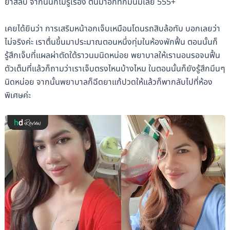
ยาสลบ จากนั้นก็ไม่รู้เรื่อง ตื่นมาอีกทีก็มีนมเลย 555+
เคยได้ยินว่า การเสริมหน้าอกเจ็บเหมือนโดนรถสิบล้อทับ บอกเลยว่า
ไม่จริงค่ะ เราตื่นขึ้นมาประมาณตอนหนึ่งทุ่มในห้องพักฟื้น ตอนนั้นก็
รู้สึกเจ็บที่แผลผ่าตัดใต้ราวนมนิดหน่อย พยาบาลให้เรานอนรอจนฟื้น
ตัวเต็มที่แล้วก็ถามว่าเราเจ็บตรงไหนบ้างไหม ในตอนนั้นก็ยังรู้สึกมึนๆ
นิดหน่อย จากนั้นพยาบาลก็ฉีดยาแก้ปวดให้แล้วก็พากลับไปที่ห้อง
พิเศษค่ะ