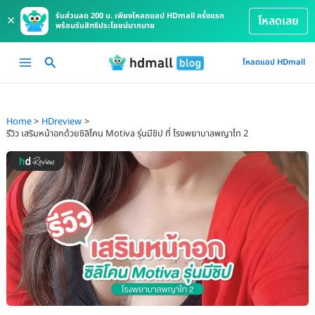
รับส่วนลด 200 บ. เพียงโหลดแอป HDmall ครั้งแรก
×
โหลดเลย
พร้อมรับสิทธิประโยชน์มากมาย
Skip
Main
โหลดแอป HDmall
to
Menu
content
Home
HDreview
รีวิว เสริมหน้าอกด้วยซิลิโคน Motiva รุ่นมีชิป ที่ โรงพยาบาลพญาไท 2