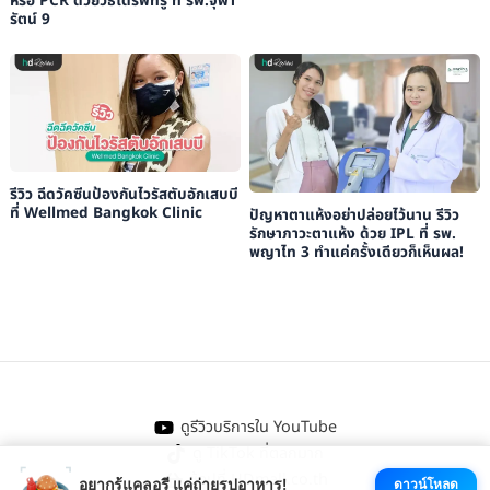
หรือ PCR ด้วยวิธีไดร์ฟทรู ที่ รพ.จุฬา
รัตน์ 9
รีวิว ฉีดวัคซีนป้องกันไวรัสตับอักเสบบี
ที่ Wellmed Bangkok Clinic
ปัญหาตาแห้งอย่าปล่อยไว้นาน รีวิว
รักษาภาวะตาแห้ง ด้วย IPL ที่ รพ.
พญาไท 3 ทำแค่ครั้งเดียวก็เห็นผล!
ดูรีวิวบริการใน YouTube
ดู TikTok ที่ตลกมาก
ช้อปที่ HDmall.co.th
อยากรู้แคลอรี แค่ถ่ายรูปอาหาร!
ดาวน์โหลด