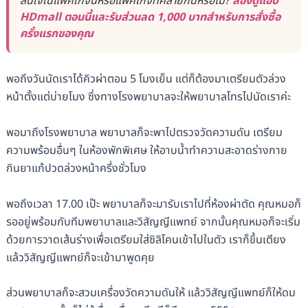
สนใจในแพ็คเกจนี้หรือแพ็คเกจที่คล้ายกันหรือไม่?
ลองดูแอป
HDmall ตอนนี้และรับส่วนลด 1,000 บาทสำหรับการสั่งซื้อ
ครั้งแรกของคุณ
พอถึงวันนัดเราได้คิวผ่าตอน 5 โมงเย็น แต่ก็ต้องมาเตรียมตัวล่วง
หน้าตั้งแต่บ่ายโมง ซึ่งทางโรงพยาบาลจะให้พยาบาลโทรไปนัดเราค่ะ
พอมาถึงโรงพยาบาล พยาบาลก็จะพาไปตรวจวัดความดัน เตรียม
ความพร้อมอื่นๆ ในห้องพักพิเศษ ให้อาบน้ำทำความสะอาดร่างกาย
กินยาแก้ปวดล่วงหน้าครึ่งชั่วโมง
พอถึงเวลา 17.00 เป๊ะ พยาบาลก็จะมารับเราไปที่ห้องผ่าตัด คุณหมอก็
รออยู่พร้อมกับทีมพยาบาลและวิสัญญีแพทย์ จากนั้นคุณหมอก็จะเริ่ม
ด้วยการวาดเส้นร่างเพื่อเตรียมใส่ซิลิโคนเข้าไปในตัว เราก็ขึ้นเตียง
แล้ววิสัญญีแพทย์ก็จะเข้ามาพูดคุย
ส่วนพยาบาลก็จะสวมเครื่องวัดความดันให้ แล้ววิสัญญีแพทย์ก็ให้ดม