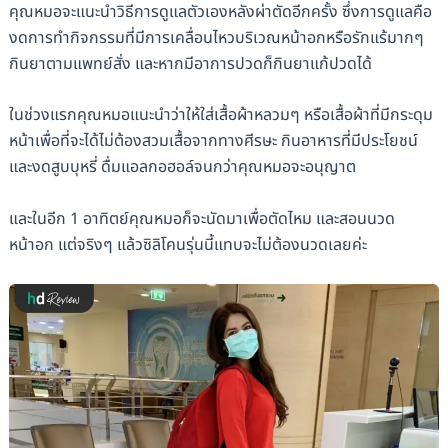
คุณหมอจะแนะนำวิธีการดูแลตัวเองหลังผ่าตัดอีกครั้ง ซึ่งการดูแลคือ
งดการทำกิจกรรมที่มีการเคลื่อนไหวบริเวณหน้าอกหรือรักแร้มากๆ
กินยาตามแพทย์สั่ง และหากมีอาการปวดก็กินยาแก้ปวดได้
ในช่วงแรกคุณหมอแนะนำว่าให้ใส่เสื้อผ้าหลวมๆ หรือเสื้อผ้าที่มีกระดุม
หน้าเพื่อที่จะได้ไม่ต้องสวมเสื้อจากทางศีรษะ กินอาหารที่มีประโยชน์
และงดสูบบุหรี่ ดื่มแอลกอฮอล์จนกว่าคุณหมอจะอนุญาต
และในอีก 1 อาทิตย์คุณหมอก็จะนัดมาเพื่อตัดไหม และสอนนวด
หน้าอก แต่จริงๆ แล้วซิลิโคนรุ่นนี้แทบจะไม่ต้องนวดเลยค่ะ