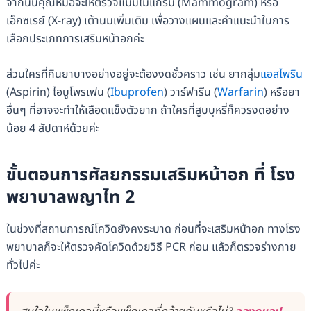
จากนั้นคุณหมอจะให้ตรวจแมมโมแกรม (Mammogram) หรือ
เอ็กซเรย์ (X-ray) เต้านมเพิ่มเติม เพื่อวางแผนและคำแนะนำในการ
เลือกประเภทการเสริมหน้าอกค่ะ
ส่วนใครที่กินยาบางอย่างอยู่จะต้องงดชั่วคราว เช่น ยากลุ่ม
แอสไพริน
(Aspirin) ไอบูโพรเฟน (
Ibuprofen
) วาร์ฟารีน (
Warfarin
) หรือยา
อื่นๆ ที่อาจจะทำให้เลือดแข็งตัวยาก ถ้าใครที่สูบบุหรี่ก็ควรงดอย่าง
น้อย 4 สัปดาห์ด้วยค่ะ
ขั้นตอนการศัลยกรรมเสริมหน้าอก ที่ โรง
พยาบาลพญาไท 2
ในช่วงที่สถานการณ์โควิดยังคงระบาด ก่อนที่จะเสริมหน้าอก ทางโรง
พยาบาลก็จะให้ตรวจคัดโควิดด้วยวิธี PCR ก่อน แล้วก็ตรวจร่างกาย
ทั่วไปค่ะ