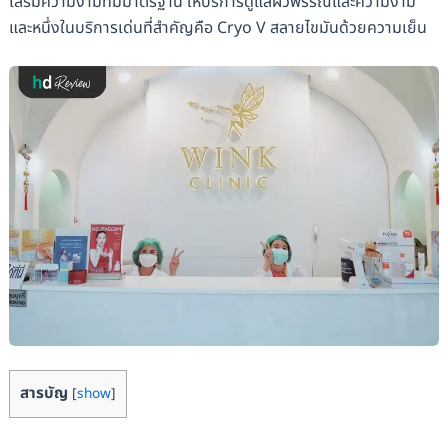
เสริมความงามที่มีมาตรฐาน ให้บริการดูแลผิวพรรณและความงาม
และหนึ่งในบริการเด่นที่สำคัญคือ Cryo V สลายไขมันด้วยความเย็น
สารบัญ
[
show
]