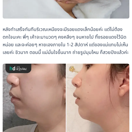
หลังทำเสร็จทันทีบริเวณเหนียงจะมีรอยแดงเล็กน้อยค่ะ แต่ไม่ต้อง
ตกใจนะคะ พี่ๆ เค้าจะมานวดๆ คงคลึงๆ จนหายไป ทิ้งรอยแดงไว้นิด
หน่อย และจะค่อยๆ หายเองภายใน 1-2 สัปดาห์ แต่ของแม่แทบไม่เห็น
เลยค่ะ ชิวมาก ตอนนี้ แม่มั่นใจขึ้นมาก ถ่ายรูปมุมไหน ก็สวยปังแล้วค่ะ