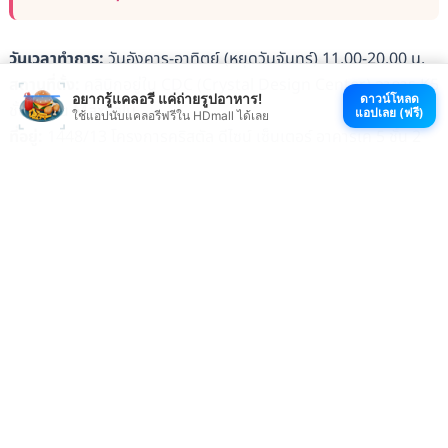
วันเวลาทำการ:
วันอังคาร-อาทิตย์ (หยุดวันจันทร์) 11.00-20.00 น.
สถานที่ตั้ง:
คลินิกอยู่ใน CDC (Crystal Design Center) อาคาร K5
อยากรู้แคลอรี แค่ถ่ายรูปอาหาร!
ดาวน์โหลด
ชั้น 2 โซน Maxvalu
แอปเลย (ฟรี)
ใช้แอปนับแคลอรีฟรีใน HDmall ได้เลย
ที่อยู่:
1448/13 โครงการคริสตัล ดีไซน์ เซ็นเตอร์ อาคารเค 5 ชั้น 2
ห้องเลขที่ 203-205 ซ. ลาดพร้าว 87 (จันทราสุข) ถ. ประดิษฐ์มนูญ
ธรรม แขวงคลองจั่น เขตบางกะปิ กรุงเทพมหานคร 10240
แผนที่
ดูแพ็กเกจจาก Wink Clinic ได้ที่นี่
บทความแนะนำ