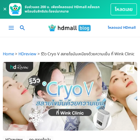
รับส่วนลด 200 บ. เพียงโหลดแอป HDmall ครั้งแรก
×
โหลดเลย
พร้อมรับสิทธิประโยชน์มากมาย
Skip
Main
โหลดแอป HDmall
to
Menu
content
Home
HDreview
รีวิว Cryo V สลายไขมันเหนียงด้วยความเย็น ที่ Wink Clinic
HDreview
ดูด-สลายไขมัน