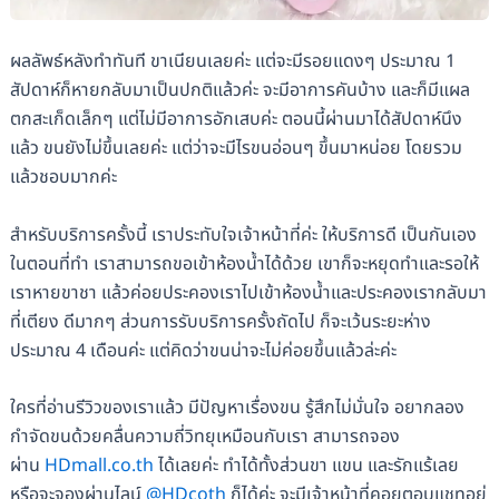
ผลลัพธ์หลังทำทันที ขาเนียนเลยค่ะ แต่จะมีรอยแดงๆ ประมาณ 1
สัปดาห์ก็หายกลับมาเป็นปกติแล้วค่ะ จะมีอาการคันบ้าง และก็มีแผล
ตกสะเก็ดเล็กๆ แต่ไม่มีอาการอักเสบค่ะ ตอนนี้ผ่านมาได้สัปดาห์นึง
แล้ว ขนยังไม่ขึ้นเลยค่ะ แต่ว่าจะมีไรขนอ่อนๆ ขึ้นมาหน่อย โดยรวม
แล้วชอบมากค่ะ
สำหรับบริการครั้งนี้ เราประทับใจเจ้าหน้าที่ค่ะ ให้บริการดี เป็นกันเอง
ในตอนที่ทำ เราสามารถขอเข้าห้องน้ำได้ด้วย เขาก็จะหยุดทำและรอให้
เราหายขาชา แล้วค่อยประคองเราไปเข้าห้องน้ำและประคองเรากลับมา
ที่เตียง ดีมากๆ ส่วนการรับบริการครั้งถัดไป ก็จะเว้นระยะห่าง
ประมาณ 4 เดือนค่ะ แต่คิดว่าขนน่าจะไม่ค่อยขึ้นแล้วล่ะค่ะ
ใครที่อ่านรีวิวของเราแล้ว มีปัญหาเรื่องขน รู้สึกไม่มั่นใจ อยากลอง
กำจัดขนด้วยคลื่นความถี่วิทยุเหมือนกับเรา สามารถจอง
ผ่าน
HDmall.co.th
ได้เลยค่ะ ทำได้ทั้งส่วนขา แขน และรักแร้เลย
หรือจะจองผ่านไลน์
@HDcoth
ก็ได้ค่ะ จะมีเจ้าหน้าที่คอยตอบแชทอยู่