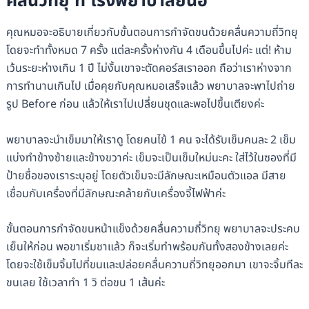
คลื่นวิทยุ ที่ โรงพยาบาลยันฮี
คุณหมอจะอธิบายเกี่ยวกับขั้นตอนการกำจัดขนด้วยคลื่นความถี่วิทยุ
โดยจะทำทั้งหมด 7 ครั้ง แต่ละครั้งห่างกัน 4 เดือนขึ้นไปค่ะ แต่! ห้าม
เว้นระยะห่างเกิน 1 ปี ไม่งั้นเขาจะตัดคอร์สเราออก ถือว่าเราห่างจาก
การทำนานเกินไป เมื่อคุยกับคุณหมอเสร็จแล้ว พยาบาลจะพาไปถ่าย
รูป Before ก่อน แล้วให้เราไปเปลี่ยนชุดและพอไปขึ้นเตียงค่ะ
พยาบาลจะนำเข็มมาให้เราดู โดยคนไข้ 1 คน จะได้รับเข็มคนละ 2 เข็ม
แบ่งทำข้างซ้ายและข้างขวาค่ะ เข็มจะเป็นเข็มใหม่นะคะ ใส่ไว้ในซองที่มี
ป้ายชื่อของเราระบุอยู่ โดยตัวเข็มจะมีลักษณะเหมือนตัวแอล มีสาย
เชื่อมกับเครื่องที่มีลักษณะคล้ายกับเครื่องจี้ไฟฟ้าค่ะ
ขั้นตอนการกำจัดขนหน้าแข็งด้วยคลื่นความถี่วิทยุ พยาบาลจะประคบ
เย็นให้ก่อน พอขาเริ่มชาแล้ว ก็จะเริ่มทำพร้อมกันทั้งสองข้างเลยค่ะ
โดยจะใช้เข็มจิ้มไปที่ขนและปล่อยคลื่นความถี่วิทยุออกมา เขาจะจิ้มทีละ
ขนเลย ใช้เวลาทำ 1 วิ ต่อขน 1 เส้นค่ะ