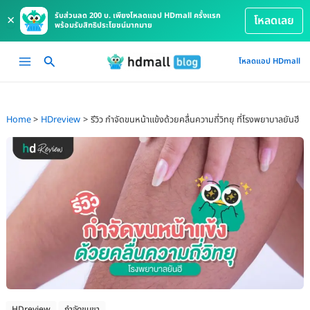
รับส่วนลด 200 บ. เพียงโหลดแอป HDmall ครั้งแรก
×
โหลดเลย
พร้อมรับสิทธิประโยชน์มากมาย
Skip
Main
โหลดแอป HDmall
to
Menu
content
Home
HDreview
รีวิว กำจัดขนหน้าแข้งด้วยคลื่นความถี่วิทยุ ที่โรงพยาบาลยันฮี
HDreview
กำจัดขนขา