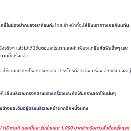
ทุกซี่ในช่องปากของเราก่อนค่ะ
โดยเจ้าหน้าที่จะ
ให้ยืนเอาคางเกยกับแท่น
ึ่งจริงๆ แล้วไม่ได้มีขั้นตอนอะไรมากเลยค่ะ เพียงแค่
ยืนกัดฟันนิ่งๆ และ
่นานก็เสร็จแล้ว
ะให้เอกซเรย์กะโหลกศีรษะและขากรรไกรต่อค่ะ ซึ่งเครื่องเอกซเรย์นี้จะอยู
ห้ไป
ยืนบริเวณตรงกลางของเครื่องและกัดฟันกรามเอาไว้แน่นๆ
องข้างและจิ้มอยู่ตรงบริเวณหน้าผากอีกหนึ่งแท่ง
 HDmall ตอนนี้และรับส่วนลด 1,000 บาทสำหรับการสั่งซื้อครั้งแรก