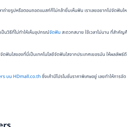
วลาถ่ายรูปหรือตอนถอดแมสก์ก็ไม่กล้ายิ้มเห็นฟัน เราเลยอยากไปจัดฟันให
ป็นวิธีที่ไม่ทำให้เห็นอุปกรณ์
จัดฟัน
สะดวกสบาย ใช้เวลาไม่นาน ที่สำคัญค
จัดฟันใสของที่นี่เป็นเทคโนโลยีจัดฟันใสจากประเทศเยอรมัน ให้ผลลัพธ์ดี 
ners บน HDmall.co.th
ซึ่งเค้ามีโปรโมชั่นราคาพิเศษอยู่ เลยทำให้การจัด
ners