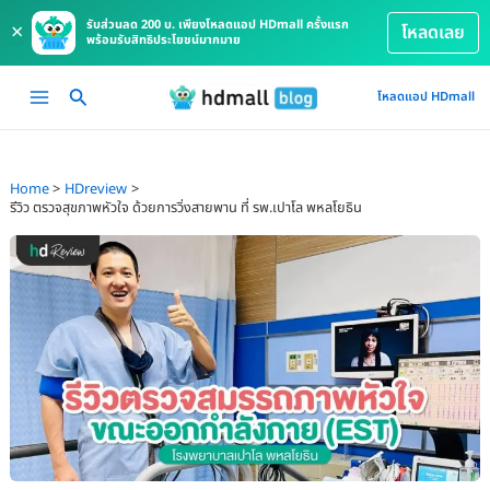
รับส่วนลด 200 บ. เพียงโหลดแอป HDmall ครั้งแรก
×
โหลดเลย
พร้อมรับสิทธิประโยชน์มากมาย
Skip
Main
โหลดแอป HDmall
to
Menu
content
Home
HDreview
รีวิว ตรวจสุขภาพหัวใจ ด้วยการวิ่งสายพาน ที่ รพ.เปาโล พหลโยธิน