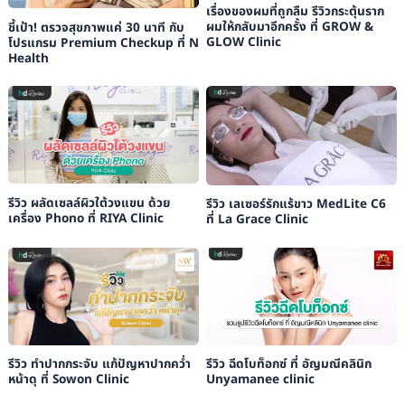
เรื่องของผมที่ถูกลืม รีวิวกระตุ้นราก
ผมให้กลับมาอีกครั้ง ที่ GROW &
ชี้เป้า! ตรวจสุขภาพแค่ 30 นาที กับ
GLOW Clinic
โปรแกรม Premium Checkup ที่ N
Health
รีวิว ผลัดเซลล์ผิวใต้วงแขน ด้วย
รีวิว เลเซอร์รักแร้ขาว MedLite C6
เครื่อง Phono ที่ RIYA Clinic
ที่ La Grace Clinic
รีวิว ทำปากกระจับ แก้ปัญหาปากคว่ำ
รีวิว ฉีดโบท็อกซ์ ที่ อัญมณีคลินิก
หน้าดุ ที่ Sowon Clinic
Unyamanee clinic