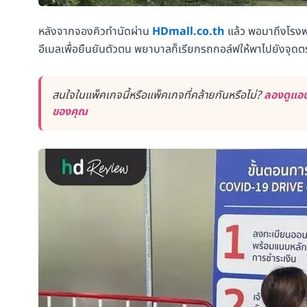
หลังจากจองคิวทำนัดผ่าน
HDmall.co.th
แล้ว พอมาถึงโรงพย
อีเมลเพื่อยืนยันตัวตน พยาบาลก็เรียกรถกอล์ฟให้พาไปยังจ
สนใจในแพ็คเกจนี้หรือแพ็คเกจที่คล้ายกันหรือไม่?
ลองดูแอป
ของคุณ