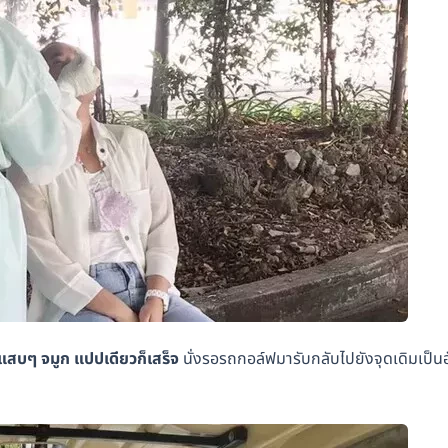
จะแสบๆ จมูก แปปเดียวก็เสร็จ
นั่งรอรถกอล์ฟมารับกลับไปยังจุดเดิมเป็น