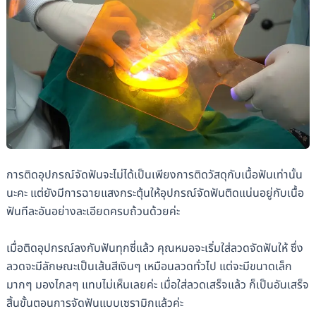
การติดอุปกรณ์จัดฟันจะไม่ได้เป็นเพียงการติดวัสดุกับเนื้อฟันเท่านั้น
นะคะ แต่ยังมีการฉายแสงกระตุ้นให้อุปกรณ์จัดฟันติดแน่นอยู่กับเนื้อ
ฟันทีละอันอย่างละเอียดครบถ้วนด้วยค่ะ
เมื่อติดอุปกรณ์ลงกับฟันทุกซี่แล้ว คุณหมอจะเริ่มใส่ลวดจัดฟันให้ ซึ่ง
ลวดจะมีลักษณะเป็นเส้นสีเงินๆ เหมือนลวดทั่วไป แต่จะมีขนาดเล็ก
มากๆ มองไกลๆ แทบไม่เห็นเลยค่ะ เมื่อใส่ลวดเสร็จแล้ว ก็เป็นอันเสร็จ
สิ้นขั้นตอนการจัดฟันแบบเซรามิกแล้วค่ะ