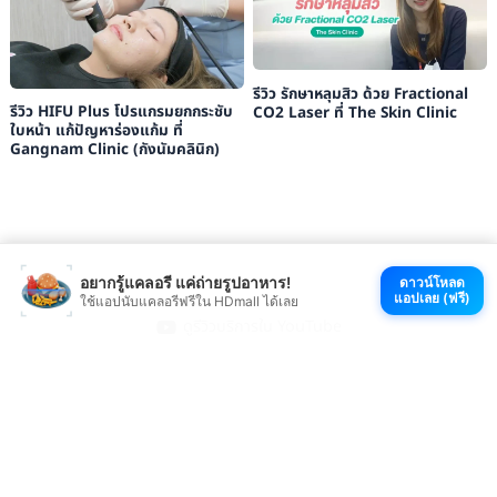
รีวิว รักษาหลุมสิว ด้วย Fractional
รีวิว HIFU Plus โปรแกรมยกกระชับ
CO2 Laser ที่ The Skin Clinic
ใบหน้า แก้ปัญหาร่องแก้ม ที่
Gangnam Clinic (กังนัมคลินิก)
อยากรู้แคลอรี แค่ถ่ายรูปอาหาร!
ดาวน์โหลด
แอปเลย (ฟรี)
ใช้แอปนับแคลอรีฟรีใน HDmall ได้เลย
ดูรีวิวบริการใน YouTube
ดู TikTok ที่ตลกมาก
ช้อปที่ HDmall.co.th
โหลดแอป HDmall
@ 2026 HDmall | สงวนลิขสิทธิ์ |
Sitemap
หา
คลินิกใกล้บ้าน
:
ออกใบรับรองแพทย์
|
ตรวจรักษาไข้หวัด
|
ตรวจสุขภาพทั่วไป