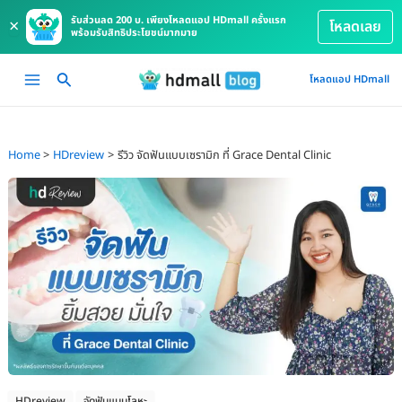
รับส่วนลด 200 บ. เพียงโหลดแอป HDmall ครั้งแรก
×
โหลดเลย
พร้อมรับสิทธิประโยชน์มากมาย
Skip
Main
โหลดแอป HDmall
to
Menu
content
Home
HDreview
รีวิว จัดฟันแบบเซรามิก ที่ Grace Dental Clinic
HDreview
จัดฟันแบบโลหะ