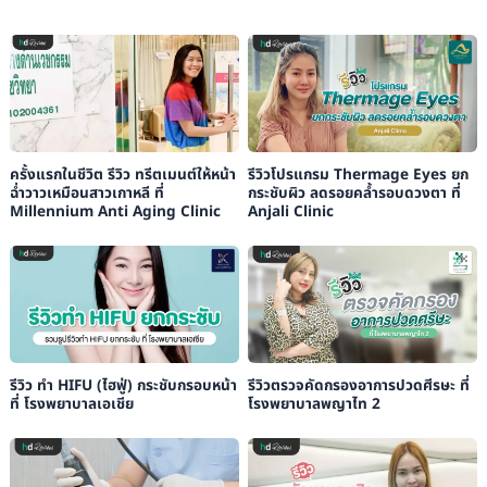
ครั้งแรกในชีวิต รีวิว ทรีตเมนต์ให้หน้า
รีวิวโปรแกรม Thermage Eyes ยก
ฉ่ำวาวเหมือนสาวเกาหลี ที่
กระชับผิว ลดรอยคล้ำรอบดวงตา ที่
Millennium Anti Aging Clinic
Anjali Clinic
รีวิว ทำ HIFU (ไฮฟู่) กระชับกรอบหน้า
รีวิวตรวจคัดกรองอาการปวดศีรษะ ที่
ที่ โรงพยาบาลเอเชีย
โรงพยาบาลพญาไท 2