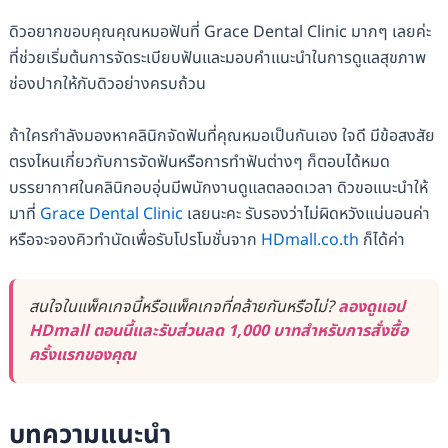
ดิวอยากขอบคุณคุณหมอฟันที่ Grace Dental Clinic มากๆ เลยค่ะ
ที่ช่วยเริ่มต้นการจัดระเบียบฟันและมอบคำแนะนำในการดูแลสุขภาพ
ช่องปากให้กับดิวอย่างครบถ้วน
ถ้าใครกำลังมองหาคลินิกจัดฟันที่คุณหมอเป็นกันเอง ใจดี มีข้อสงสัย
ตรงไหนเกี่ยวกับการจัดฟันหรือการทำฟันต่างๆ ก็ตอบได้หมด
บรรยากาศในคลินิกอบอุ่นมีพนักงานดูแลตลอดเวลา ดิวขอแนะนำให้
มาที่
Grace Dental Clinic
เลยนะคะ รับรองว่าไม่ผิดหวังแน่นอนค่า
หรือจะจองคิวทำนัดเพื่อรับโปรโมชั่นจาก
HDmall.co.th
ก็ได้ค่า
สนใจในแพ็คเกจนี้หรือแพ็คเกจที่คล้ายกันหรือไม่?
ลองดูแอป
HDmall ตอนนี้และรับส่วนลด 1,000 บาทสำหรับการสั่งซื้อ
ครั้งแรกของคุณ
บทความแนะนำ