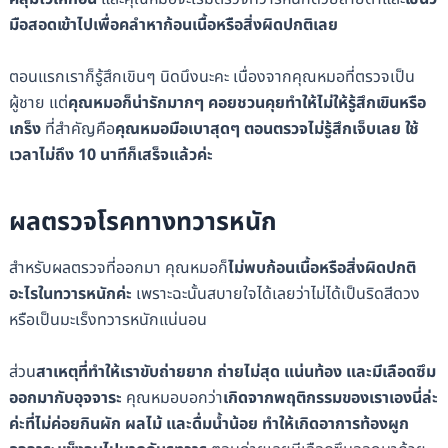
มือสอดเข้าไปเพื่อคลำหาก้อนเนื้อหรือสิ่งผิดปกติเลย
ตอนแรกเราก็รู้สึกเขินๆ นิดนึงนะคะ เนื่องจากคุณหมอที่ตรวจเป็น
ผู้ชาย แต่
คุณหมอก็น่ารักมากๆ คอยชวนคุยทำให้ไม่ให้รู้สึกเขินหรือ
เกร็ง
ที่สำคัญคือ
คุณหมอมือเบาสุดๆ ตอนตรวจไม่รู้สึกเจ็บเลย ใช้
เวลาไม่ถึง 10 นาทีก็เสร็จแล้วค่ะ
ผลตรวจโรคทางทวารหนัก
สำหรับผลตรวจที่ออกมา คุณหมอก็
ไม่พบก้อนเนื้อหรือสิ่งผิดปกติ
อะไรในทวารหนักค่ะ
เพราะฉะนั้นสบายใจได้เลยว่าไม่ได้เป็นริดสีดวง
หรือเป็นมะเร็งทวารหนักแน่นอน
ส่วน
สาเหตุที่ทำให้เราขับถ่ายยาก ถ่ายไม่สุด แน่นท้อง และมีเลือดซึม
ออกมากับอุจจาระ
คุณหมอบอกว่า
เกิดจากพฤติกรรมของเราเองนี่ล่ะ
ค่ะที่ไม่ค่อยกินผัก ผลไม้ และดื่มน้ำน้อย ทำให้เกิดอาการท้องผูก