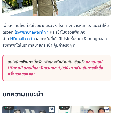
เพื่อนๆ คนไหนที่สนใจอยากตรวจหาโรคทางทวารหนัก เราแนะนำให้มา
ตรวจที่
โรงพยาบาลพญาไท 1
และเข้าไปจองแพ็กเกจ
ผ่าน
HDmall.co.th
เลยค่ะ ในนี้เค้ามีโปรโมชั่นราคาพิเศษอยู่ตลอด
สุขภาพดีได้ในราคาสบายกระเป๋า คุ้มค่าจริงๆ ค่ะ
สนใจในแพ็คเกจนี้หรือแพ็คเกจที่คล้ายกันหรือไม่?
ลองดูแอป
HDmall ตอนนี้และรับส่วนลด 1,000 บาทสำหรับการสั่งซื้อ
ครั้งแรกของคุณ
บทความแนะนำ