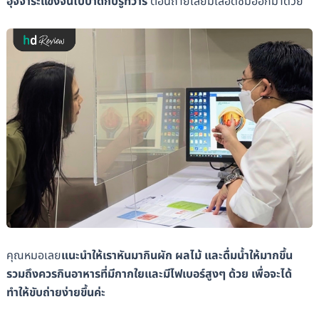
อุจจาระแข็งจนไปบาดกับรูทวาร
ตอนถ่ายเลยมีเลือดซึมออกมาด้วย
คุณหมอเลย
แนะนำให้เราหันมากินผัก ผลไม้ และดื่มน้ำให้มากขึ้น
รวมถึงควรกินอาหารที่มีกากใยและมีไฟเบอร์สูงๆ ด้วย เพื่อจะได้
ทำให้ขับถ่ายง่ายขึ้นค่ะ