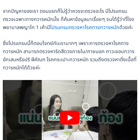
จากปัญหาของเรา ตอนแรกก็ไม่รู้ว่าควรจะตรวจอะไร มีโปรแกรม
ตรวจเฉพาะทางทวารหนักมั้ย ก็ค้นหาข้อมูลมาเรื่อยๆ จนได้รู้ว่าที่โรง
พยาบาลพญาไท 1 เค้ามี
โปรแกรมตรวจหาโรคทางทวารหนัก
ด้วยค่ะ
ซึ่งโปรแกรมนี้ก็ตอบโจทย์กับเรามากๆ เพราะการตรวจหาโรคทาง
ทวารหนัก สามารถตรวจหาริดสีดวงภายใน/ภายนอก ภาวะขอบทวาร
อักเสบหรือปริ ฝีคัณฑ โรคกระเปาะทวารหนัก รวมถึงตรวจหาติ่งเนื้อที่
ทวารหนักได้ด้วยค่ะ