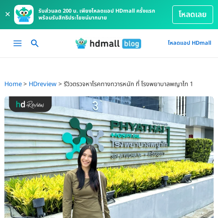
รับส่วนลด 200 บ. เพียงโหลดแอป HDmall ครั้งแรก
×
โหลดเลย
พร้อมรับสิทธิประโยชน์มากมาย
Skip
Main
โหลดแอป HDmall
to
Menu
content
Home
HDreview
รีวิวตรวจหาโรคทางทวารหนัก ที่ โรงพยาบาลพญาไท 1