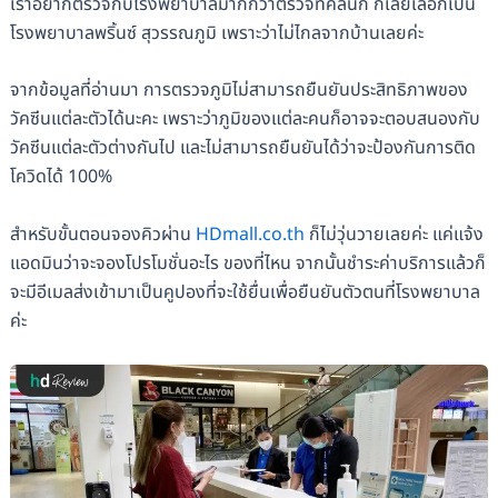
เราอยากตรวจกับโรงพยาบาลมากกว่าตรวจที่คลินิก ก็เลยเลือกเป็น
โรงพยาบาลพริ้นซ์ สุวรรณภูมิ เพราะว่าไม่ไกลจากบ้านเลยค่ะ
จากข้อมูลที่อ่านมา การตรวจภูมิไม่สามารถยืนยันประสิทธิภาพของ
วัคซีนแต่ละตัวได้นะคะ เพราะว่าภูมิของแต่ละคนก็อาจจะตอบสนองกับ
วัคซีนแต่ละตัวต่างกันไป และไม่สามารถยืนยันได้ว่าจะป้องกันการติด
โควิดได้ 100%
สำหรับขั้นตอนจองคิวผ่าน
HDmall.co.th
ก็ไม่วุ่นวายเลยค่ะ แค่แจ้ง
แอดมินว่าจะจองโปรโมชั่นอะไร ของที่ไหน จากนั้นชำระค่าบริการแล้วก็
จะมีอีเมลส่งเข้ามาเป็นคูปองที่จะใช้ยื่นเพื่อยืนยันตัวตนที่โรงพยาบาล
ค่ะ