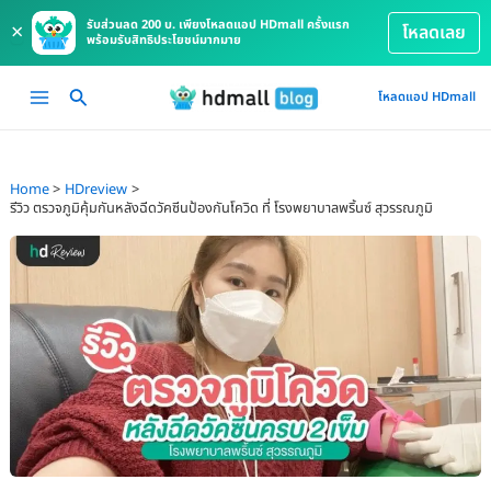
รับส่วนลด 200 บ. เพียงโหลดแอป HDmall ครั้งแรก
×
โหลดเลย
พร้อมรับสิทธิประโยชน์มากมาย
Skip
Main
โหลดแอป HDmall
to
Menu
content
Home
HDreview
รีวิว ตรวจภูมิคุ้มกันหลังฉีดวัคซีนป้องกันโควิด ที่ โรงพยาบาลพริ้นซ์ สุวรรณภูมิ