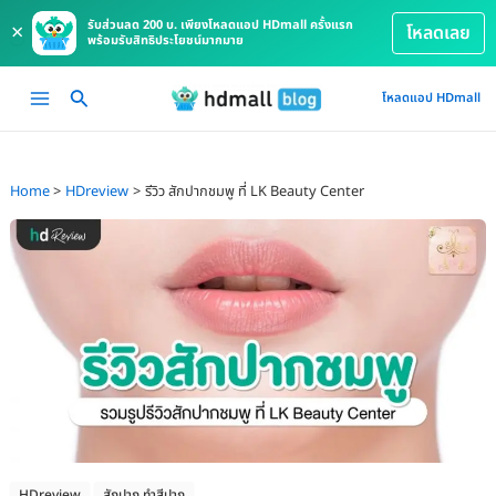
รับส่วนลด 200 บ. เพียงโหลดแอป HDmall ครั้งแรก
×
โหลดเลย
พร้อมรับสิทธิประโยชน์มากมาย
Skip
Main
โหลดแอป HDmall
to
Menu
content
Home
HDreview
รีวิว สักปากชมพู ที่ LK Beauty Center
HDreview
สักปาก ทำสีปาก