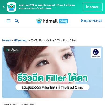
รับส่วนลด 200 บ. เพียงโหลดแอป HDmall ครั้งแรก
×
โหลดเลย
พร้อมรับสิทธิประโยชน์มากมาย
Skip
Main
โหลดแอป HDmall
to
Menu
content
Home
HDreview
รีวิวฉีดฟิลเลอร์ใต้ตา ที่ The East Clinic
HDreview
ฉีดฟิลเลอร์