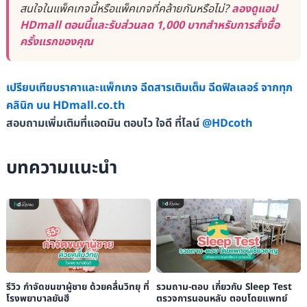
สนใจในแพ็คเกจนี้หรือแพ็คเกจที่คล้ายกันหรือไม่?
ลองดูแอป
HDmall ตอนนี้และรับส่วนลด 1,000 บาทสำหรับการสั่งซื้อ
ครั้งแรกของคุณ
เปรียบเทียบราคาและแพ็กเกจ ฉีดสารเติมเต็ม ฉีดฟิลเลอร์ จากทุก
คลินิก บน HDmall.co.th
สอบถามเพิ่มเติมที่แอดมิน ตอบไว ใจดี ที่ไลน์
@HDcoth
บทความแนะนำ
รีวิว กำจัดขนขาผู้ชาย ด้วยคลื่นวิทยุ ที่
รวมถาม-ตอบ เกี่ยวกับ Sleep Test
โรงพยาบาลยันฮี
ตรวจการนอนหลับ ตอบโดยแพทย์