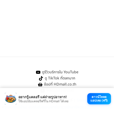
ดูรีวิวบริการใน YouTube
ดู TikTok ที่ตลกมาก
ช้อปที่ HDmall.co.th
โหลดแอป HDmall
อยากรู้แคลอรี แค่ถ่ายรูปอาหาร!
ดาวน์โหลด
@ 2026 HDmall | สงวนลิขสิทธิ์ |
Sitemap
แอปเลย (ฟรี)
ใช้แอปนับแคลอรีฟรีใน HDmall ได้เลย
หา
คลินิกใกล้บ้าน
:
ออกใบรับรองแพทย์
|
ตรวจรักษาไข้หวัด
|
ตรวจสุขภาพทั่วไป