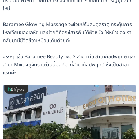
ปรนนิบัติผิวหน้าด้วยศาสตร์ของจีนเก่าแก่ รวมกับศาสตร์ญี่ปุ่นสมัย
ใหม่
Baramee Glowing Massage จะช่วยปรับสมดุลธาตุ กระตุ้นการ
ไหลเวียนของโลหิต และช่วยดีท็อกซ์สารพิษใต้ผิวหนัง ให้หน้าของเรา
กลับมามีชีวิตชีวาเหมือนเดิมด้วยค่ะ
จริงๆ แล้ว Baramee Beauty จะมี 2 สาขา คือ สาขากัลปพฤกษ์ และ
สาขา Mixt จตุจักร แต่วันนี้มิลค์มาที่สาขากัลปพฤกษ์ ซึ่งเป็นสาขา
แรกค่ะ