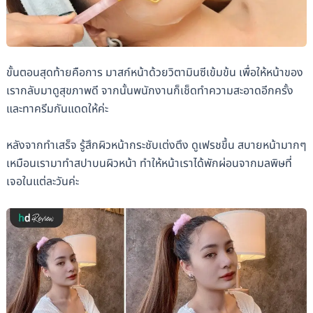
ขั้นตอนสุดท้ายคือการ มาสก์หน้าด้วยวิตามินซีเข้มข้น เพื่อให้หน้าของ
เรากลับมาดูสุขภาพดี จากนั้นพนักงานก็เช็ดทำความสะอาดอีกครั้ง
และทาครีมกันแดดให้ค่ะ
หลังจากทำเสร็จ รู้สึกผิวหน้ากระชับเต่งตึง ดูเฟรชขึ้น สบายหน้ามากๆ
เหมือนเรามาทำสปาบนผิวหน้า ทำให้หน้าเราได้พักผ่อนจากมลพิษที่
เจอในแต่ละวันค่ะ