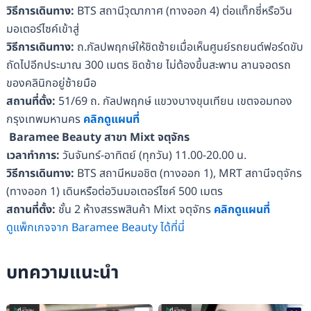
วิธีการเดินทาง:
BTS สถานีวุฒากาศ (ทางออก 4) ต่อแท็กซี่หรือวิน
มอเตอร์ไซค์เข้าสู่
วิธีการเดินทาง:
ถ.กัลปพฤกษ์ให้ชิดซ้ายเมื่อเห็นศูนย์รถยนต์ฟอร์ดขับ
ถัดไปอีกประมาณ 300 เมตร ชิดซ้าย ไม่ต้องขึ้นสะพาน ลานจอดรถ
ของคลินิกอยู่ซ้ายมือ
สถานที่ตั้ง:
51/69 ถ. กัลปพฤกษ์ แขวงบางขุนเทียน เขตจอมทอง
กรุงเทพมหานคร
คลิกดูแผนที่
Baramee Beauty สาขา Mixt จตุจักร
เวลาทำการ:
วันจันทร์-อาทิตย์ (ทุกวัน) 11.00-20.00 น.
วิธีการเดินทาง:
BTS สถานีหมอชิต (ทางออก 1), MRT สถานีจตุจักร
(ทางออก 1) เดินหรือต่อวินมอเตอร์ไซค์ 500 เมตร
สถานที่ตั้ง:
ชั้น 2 ห้างสรรพสินค้า Mixt จตุจักร
คลิกดูแผนที่
ดูแพ็กเกจจาก Baramee Beauty ได้ที่นี่
บทความแนะนำ