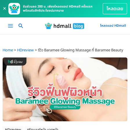
รับส่วนลด 200 บ. เพียงโหลดแอป HDmall ครั้งแรก
×
โหลดเลย
พร้อมรับสิทธิประโยชน์มากมาย
Skip
Main
โหลดแอป HDmall
to
Menu
content
Home
HDreview
รีวิว Baramee Glowing Massage ที่ Baramee Beauty
HDreview
ทรีตเมนต์หน้า นวดหน้า