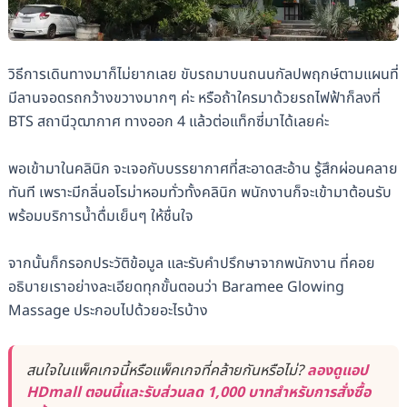
วิธีการเดินทางมาก็ไม่ยากเลย ขับรถมาบนถนนกัลปพฤกษ์ตามแผนที่
มีลานจอดรถกว้างขวางมากๆ ค่ะ หรือถ้าใครมาด้วยรถไฟฟ้าก็ลงที่
BTS สถานีวุฒากาศ ทางออก 4 แล้วต่อแท็กซี่มาได้เลยค่ะ
พอเข้ามาในคลินิก จะเจอกับบรรยากาศที่สะอาดสะอ้าน รู้สึกผ่อนคลาย
ทันที เพราะมีกลิ่นอโรม่าหอมทั่วทั้งคลินิก พนักงานก็จะเข้ามาต้อนรับ
พร้อมบริการน้ำดื่มเย็นๆ ให้ชื่นใจ
จากนั้นก็กรอกประวัติข้อมูล และรับคำปรึกษาจากพนักงาน ที่คอย
อธิบายเราอย่างละเอียดทุกขั้นตอนว่า Baramee Glowing
Massage ประกอบไปด้วยอะไรบ้าง
สนใจในแพ็คเกจนี้หรือแพ็คเกจที่คล้ายกันหรือไม่?
ลองดูแอป
HDmall ตอนนี้และรับส่วนลด 1,000 บาทสำหรับการสั่งซื้อ