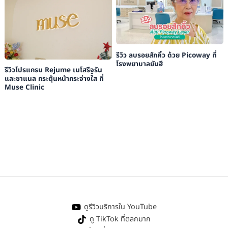
รีวิว ลบรอยสักคิ้ว ด้วย Picoway ที่
โรงพยาบาลยันฮี
รีวิวโปรแกรม Rejume เมโสรีจูรัน
และชาแนล กระตุ้นหน้ากระจ่างใส ที่
Muse Clinic
ดูรีวิวบริการใน YouTube
ดู TikTok ที่ตลกมาก