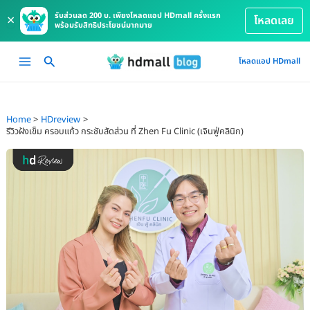
รับส่วนลด 200 บ. เพียงโหลดแอป HDmall ครั้งแรก
×
โหลดเลย
พร้อมรับสิทธิประโยชน์มากมาย
Skip
Main
โหลดแอป HDmall
to
Menu
content
Home
HDreview
รีวิวฝังเข็ม ครอบแก้ว กระชับสัดส่วน ที่ Zhen Fu Clinic (​​เจินฟู่คลินิก)