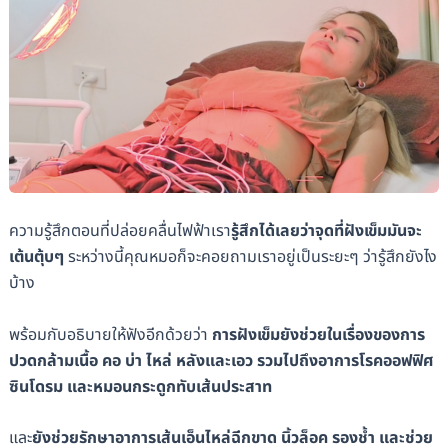
ความรู้สึกตอนที่ปล่อยคลื่นไฟฟ้าเรา
รู้สึกได้เลยว่าจุดที่ฝังเข็มมันจะ
เต้นตุ้บๆ
ระหว่างนี้คุณหมอก็จะคอยถามเราอยู่เป็นระยะๆ ว่ารู้สึกยังไง
บ้าง
พร้อมกับอธิบายให้ฟังอีกด้วยว่า
การฝังเข็มยังช่วยในเรื่องของการ
ปวดกล้ามเนื้อ คอ บ่า ไหล่ หลังและเอว รวมไปถึงอาการโรคออฟฟิศ
ซินโดรม และหมอนกระดูกทับเส้นประสาท
และ
ยังช่วยรักษาอาการเส้นเอ็นไหล่ฉีกขาด นิ้วล็อค รองช้ำ และช่วย