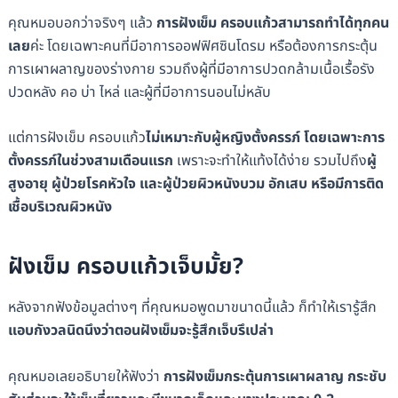
คุณหมอบอกว่าจริงๆ แล้ว
การฝังเข็ม ครอบแก้วสามารถทำได้ทุกคน
เลย
ค่ะ โดยเฉพาะคนที่มีอาการออฟฟิศซินโดรม หรือต้องการกระตุ้น
การเผาผลาญของร่างกาย รวมถึงผู้ที่มีอาการปวดกล้ามเนื้อเรื้อรัง
ปวดหลัง คอ บ่า ไหล่ และผู้ที่มีอาการนอนไม่หลับ
แต่การฝังเข็ม ครอบแก้ว
ไม่เหมาะกับผู้หญิงตั้งครรภ์ โดยเฉพาะการ
ตั้งครรภ์ในช่วงสามเดือนแรก
เพราะจะทําให้แท้งได้ง่าย รวมไปถึง
ผู้
สูงอายุ ผู้ป่วยโรคหัวใจ และผู้ป่วยผิวหนังบวม อักเสบ หรือมีการติด
เชื้อบริเวณผิวหนัง
ฝังเข็ม ครอบแก้วเจ็บมั้ย?
หลังจากฟังข้อมูลต่างๆ ที่คุณหมอพูดมาขนาดนี้แล้ว ก็ทำให้เรารู้สึก
แอบกังวลนิดนึงว่าตอนฝังเข็มจะรู้สึกเจ็บรึเปล่า
คุณหมอเลยอธิบายให้ฟังว่า
การฝังเข็มกระตุ้นการเผาผลาญ กระชับ