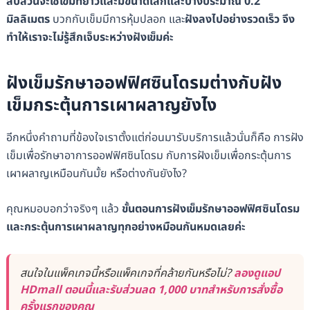
สับส่วนจะใช้เข็มที่ยาวและมีขนาดเล็กและบางประมาณ 0.2
มิลลิเมตร
บวกกับเข็มมีการหุ้มปลอก และ
ฝังลงไปอย่างรวดเร็ว จึง
ทำให้เราจะไม่รู้สึกเจ็บระหว่างฝังเข็มค่ะ
ฝังเข็มรักษาออฟฟิศซินโดรมต่างกับฝัง
เข็มกระตุ้นการเผาผลาญยังไง
อีกหนึ่งคำถามที่ข้องใจเราตั้งแต่ก่อนมารับบริการแล้วนั่นก็คือ การฝัง
เข็มเพื่อรักษาอาการออฟฟิศซินโดรม กับการฝังเข็มเพื่อกระตุ้นการ
เผาผลาญเหมือนกันมั้ย หรือต่างกันยังไง?
คุณหมอบอกว่าจริงๆ แล้ว
ขั้นตอนการฝังเข็มรักษาออฟฟิศซินโดรม
และกระตุ้นการเผาผลาญทุกอย่างหมือนกันหมดเลยค่ะ
สนใจในแพ็คเกจนี้หรือแพ็คเกจที่คล้ายกันหรือไม่?
ลองดูแอป
HDmall ตอนนี้และรับส่วนลด 1,000 บาทสำหรับการสั่งซื้อ
ครั้งแรกของคุณ