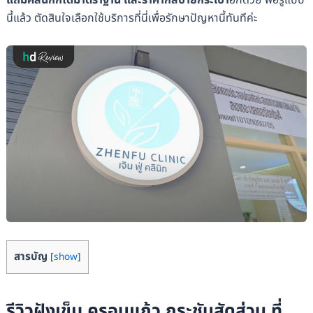
แถมคลินิกก็ได้มาตราฐาน และราคาก็สบายกระเป๋า
อีกด้วย พอรู้แบบ
นี้แล้ว ตัดสินใจเลือกใช้บริการที่นี่เพื่อรักษาปัญหานี้ทันทีค่ะ
สารบัญ
[
show
]
รีวิวฝังเข็ม ครอบแก้ว กระชับสัดส่วน ที่