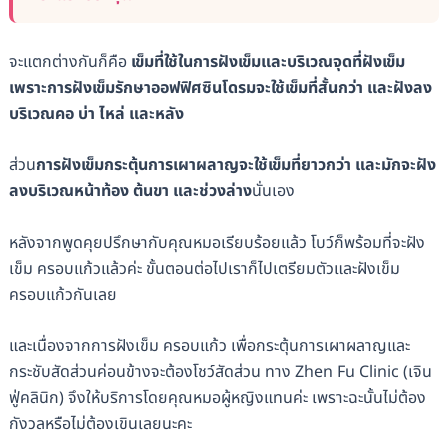
จะแตกต่างกันก็คือ
เข็มที่ใช้ในการฝังเข็มและบริเวณจุดที่ฝังเข็ม
เพราะการฝังเข็มรักษาออฟฟิศซินโดรมจะใช้เข็มที่สั้นกว่า และฝังลง
บริเวณคอ บ่า ไหล่ และหลัง
ส่วน
การฝังเข็มกระตุ้นการเผาผลาญจะใช้เข็มที่ยาวกว่า และมักจะฝัง
ลงบริเวณหน้าท้อง ต้นขา และช่วงล่าง
นั่นเอง
หลังจากพูดคุยปรึกษากับคุณหมอเรียบร้อยแล้ว โบว์ก็พร้อมที่จะฝัง
เข็ม ครอบแก้วแล้วค่ะ ขั้นตอนต่อไปเราก็ไปเตรียมตัวและฝังเข็ม
ครอบแก้วกันเลย
และเนื่องจากการฝังเข็ม ครอบแก้ว เพื่อกระตุ้นการเผาผลาญและ
กระชับสัดส่วนค่อนข้างจะต้องโชว์สัดส่วน ทาง Zhen Fu Clinic (​​เจิน
ฟู่คลินิก) จึงให้บริการโดยคุณหมอผู้หญิงแทนค่ะ เพราะฉะนั้นไม่ต้อง
กังวลหรือไม่ต้องเขินเลยนะคะ