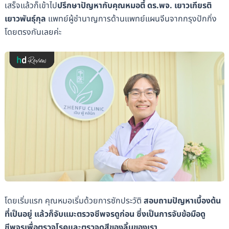
เสร็จแล้วก็เข้าไป
ปรึกษาปัญหากับคุณหมอตี้ ดร.พจ. เยาวเกียรติ
เยาวพันธุ์กุล
แพทย์ผู้ชำนาญการด้านแพทย์แผนจีนจากกรุงปักกิ่ง
โดยตรงกันเลยค่ะ
โดยเริ่มแรก คุณหมอเริ่มด้วยการซักประวัติ
สอบถามปัญหาเบื้องต้น
ที่เป็นอยู่ แล้วก็จับแมะตรวจชีพจรดูก่อน ซึ่งเป็นการจับข้อมือดู
ชีพจรเพื่อตรวจโรคและตรวจดูสีของลิ้นของเรา