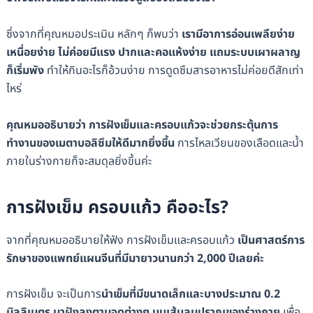
ซึ่งจากที่คุณหมอประเมิน หลักๆ ก็พบว่า
เรามีอาการอ่อนเพลียง่าย
เหนื่อยง่าย ไม่ค่อยมีแรง ปากและคอแห้งง่าย แถมระบบเผาผลาญ
ก็เริ่มพัง
ทำให้กินอะไรก็อ้วนง่าย การดูดซึมสารอาหารไม่ค่อยดีสักเท่า
ไหร่
คุณหมออธิบายว่า การฝังเข็มและครอบแก้วจะช่วยกระตุ้นการ
ทำงานของเมตาบอลิซึมให้ดีมากยิ่งขึ้น
การไหลเวียนของเลือดและน้ำ
ภายในร่างกายก็จะสมดุลยิ่งขึ้นค่ะ
การฝังเข็ม ครอบแก้ว คืออะไร?
จากที่คุณหมออธิบายให้ฟัง การฝังเข็มและครอบแก้ว
เป็นศาสตร์การ
รักษาของแพทย์แผนจีนที่มีมายาวนานกว่า 2,000 ปีเลยค่ะ
การฝังเข็ม จะเป็นการ
นำเข็มที่มีขนาดเล็กและบางประมาณ 0.2
มิลลิเมตร มาฝังลงตามจุดต่างๆ บนเส้นลมปราณของร่างกาย
เพื่อ