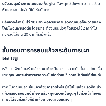
ปรับสมดุลร่างกายโดยรวม
ฟื้นฟูโรคอัมพฤกษ์ อัมพาต อาการปวด
หัวและนอนไม่หลับก็ได้เช่นกันค่ะ
หลังจากค้างเข็มไว้ 10 นาที พอครบเวลาแล้วคุณหมอก็จะฉายแสง
โคมไฟอินฟาเรดต่อ
โดยเราจะต้องนอนนิ่งๆ โดยรวมใช้เวลาทำไป
ทั้งหมดไม่เกิน 20 นาทีก็เสร็จแล้ว
ขั้นตอนการครอบแก้วกระตุ้นการเผา
ผลาญ
หลังจากฝังเข็มเสร็จแล้วต่อมาก็จะเป็นการครอบแก้วนั่นเอง โดยเริ่ม
แรก
คุณหมอจะทำการนวดกระชับสัดส่วนบริเวณหน้าท้องให้ก่อนค่ะ
จากนั้นคุณหมอจะ
อุ่นแก้วด้วยการจุดไฟใส่เข้าไปในแก้ว แล้วก็จะนำ
แก้วครอบลงบนหน้าท้อง แล้วหมุนดึงวนเป็นจุดๆ ไปทั่วหน้าท้องอีก
ที พอไล่จนทั่วแล้วก็นำแก้วมาวางตามจุดต่างๆ