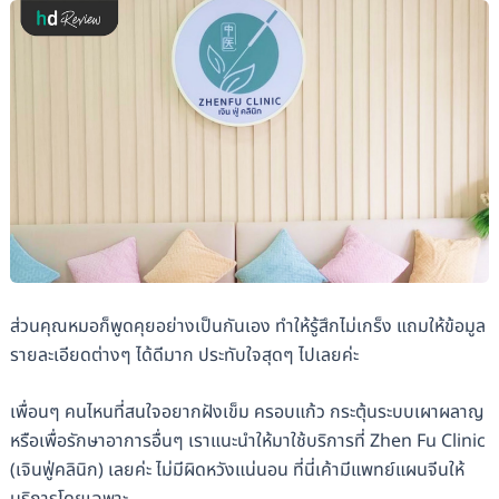
ส่วนคุณหมอก็พูดคุยอย่างเป็นกันเอง ทำให้รู้สึกไม่เกร็ง แถมให้ข้อมูล
รายละเอียดต่างๆ ได้ดีมาก ประทับใจสุดๆ ไปเลยค่ะ
เพื่อนๆ คนไหนที่สนใจอยากฝังเข็ม ครอบแก้ว กระตุ้นระบบเผาผลาญ
หรือเพื่อรักษาอาการอื่นๆ เราแนะนำให้มาใช้บริการที่ Zhen Fu Clinic
(​​เจินฟู่คลินิก) เลยค่ะ ไม่มีผิดหวังแน่นอน ที่นี่เค้ามีแพทย์แผนจีนให้