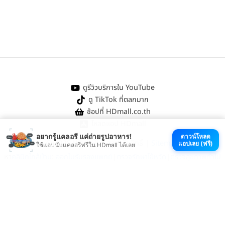
ดูรีวิวบริการใน YouTube
ดู TikTok ที่ตลกมาก
ช้อปที่ HDmall.co.th
โหลดแอป HDmall
อยากรู้แคลอรี แค่ถ่ายรูปอาหาร!
ดาวน์โหลด
@ 2026 HDmall | สงวนลิขสิทธิ์ |
Sitemap
แอปเลย (ฟรี)
ใช้แอปนับแคลอรีฟรีใน HDmall ได้เลย
หา
คลินิกใกล้บ้าน
:
ออกใบรับรองแพทย์
|
ตรวจรักษาไข้หวัด
|
ตรวจสุขภาพทั่วไป