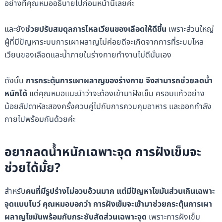
อย่างที่คุณหมออธิบายไปก่อนหน้านี้เลยค่ะ
และยัง
ช่วยปรับสมดุลการไหลเวียนของเลือดให้ดีขึ้น
เพราะส่วนใหญ่
ผู้ที่มีปัญหาระบบการเผาผลาญไม่ค่อยดีจะเกิดจากการที่ระบบไหล
เวียนของเลือดและน้ำภายในร่างกายทำงานไม่ดีนั่นเอง
ดังนั้น
การกระตุ้นการเผาผลาญของร่างกาย จึงสามารถช่วยลดน้ำ
หนักได้
แต่คุณหมอแนะนำว่าจะต้องเข้ามาฝังเข็ม ครอบแก้วอย่าง
น้อยสัปดาห์ละสองครั้งควบคู่ไปกับการควบคุมอาหาร และออกกำลัง
กายไปพร้อมกันด้วยค่ะ
อยากลดน้ำหนักเฉพาะจุด การฝังเข็มจะ
ช่วยได้มั้ย?
สำหรับ
คนที่มีรูปร่างไม่อวบอ้วนมาก แต่มีปัญหาไขมันส่วนเกินเฉพาะ
จุดแบบโบว์ คุณหมอบอกว่า การฝังเข็มจะเข้ามาช่วยกระตุ้นการเผา
ผลาญไขมันพร้อมกับกระชับสัดส่วนเฉพาะจุด
เพราะการฝังเข็ม