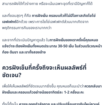
สามารถฝังได้ทั่วร่างกาย หรือจะเน้นเฉพาะจุดที่เรามีปัญหาก็ได้
และที่ชอบสุดๆ ก็คือ
การฝังเข็ม ครอบแก้วก็ไม่มีโอกาสเกิดโยโย่
เอฟเฟกต์
อีกด้วย เพราะการโยโย่เอฟเฟกต์ส่วนมากเกิดจาก
พฤติกรรมการกินของเรามากกว่า
และจากที่ประเมินปัญหาดูแล้ว ใน
การฝังเข็มของเราครั้งนี้คุณหมอ
แจ้งว่าจะต้องฝังเข็มทั้งหมดประมาณ 30-50 เข็ม ในส่วนบริเวณหน้า
ท้อง ต้นขา และขาทั้งสองข้าง
ควรฝังเข็มกี่ครั้งถึงจะเห็นผลลัพธ์ที่
ชัดเจน?
เพื่อให้เห็นผลลัพธ์ที่ชัดเจนมากยิ่งขึ้น คุณหมอก็แนะนำว่า
ควรกลับมา
ฝังเข็มและครอบแก้วอย่างน้อยอาทิตย์ละ 1-2 ครั้งนะคะ
ทั้งนี้ทั้งนั้น
ควรจะออกกำลังกาย และปรับเปลี่ยนการกินใหม่ควบคู่