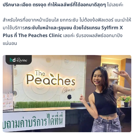
ปรึกษาละเอียด ตรงจุด ทำให้ผลลัพธ์ที่ได้ออกมาดีสุดๆ
ไปเลยค่ะ
สำหรับใครที่อยากหน้าเนียนใส ยกกระชับ ไม่ต้องง้อฟิลเตอร์ แนะนำให้
มาใช้บริการ
กระชับใบหน้าและรูขุมขน ด้วยโปรแกรม Sylfirm X
Plus ที่ The Peaches Clinic
เลยค่ะ รับรองผลลัพธ์ออกมาปัง
แน่นอน