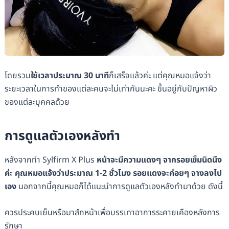
โดยรวม
ใช้เวลาประมาณ 30 นาที
ก็เสร็จแล้วค่ะ แต่คุณหมอแจ้งว่า
ระยะเวลาในการทำของแต่ละคนจะไม่เท่ากันนะคะ ขึ้นอยู่กับปัญหาผิว
ของแต่ละบุคคลด้วย
การดูแลตัวเองหลังทำ
หลังจากทำ Sylfirm X Plus
หน้าจะมีความแดงๆ จากรอยเข็มนิดนึง
ค่ะ คุณหมอแจ้งว่าประมาณ 1-2 ชั่วโมง รอยแดงจะค่อยๆ จางลงไป
เอง
นอกจากนี้คุณหมอก็ได้แนะนำการดูแลตัวเองหลังทำมาด้วย ดังนี้
ควรประคบเย็นหรือมาส์กหน้าเพื่อบรรเทาอาการระคายเคืองหลังการ
รักษา