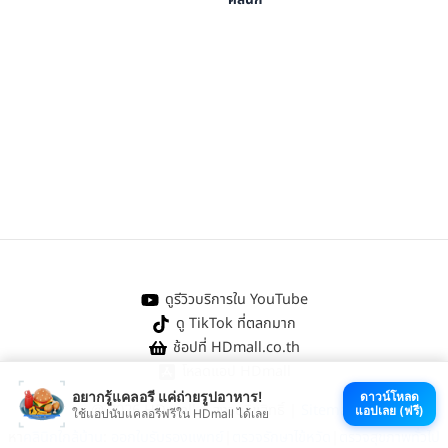
คลินิก
ดูรีวิวบริการใน YouTube
ดู TikTok ที่ตลกมาก
ช้อปที่ HDmall.co.th
โหลดแอป HDmall
อยากรู้แคลอรี แค่ถ่ายรูปอาหาร!
ดาวน์โหลด
@ 2026 HDmall | สงวนลิขสิทธิ์ |
Sitemap
แอปเลย (ฟรี)
ใช้แอปนับแคลอรีฟรีใน HDmall ได้เลย
หา
คลินิกใกล้บ้าน
:
ออกใบรับรองแพทย์
|
ตรวจรักษาไข้หวัด
|
ตรวจสุขภาพทั่วไป