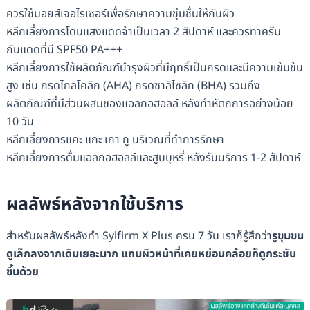
ควรใช้มอยส์เจอไรเซอร์เพื่อรักษาความชุ่มชื่นให้กับผิว
หลีกเลี่ยงการโดนแสงแดดจ้าเป็นเวลา 2 สัปดาห์ และควรทาครีม
กันแดดที่มี SPF50 PA+++
หลีกเลี่ยงการใช้ผลิตภัณฑ์บำรุงผิวที่มีฤทธิ์เป็นกรดและมีความเข้มข้น
สูง เช่น กรดไกลโคลิก (AHA) กรดซาลิไซลิก (BHA) รวมถึง
ผลิตภัณฑ์ที่มีส่วนผสมของแอลกอฮอลล์ หลังทำหัตถการอย่างน้อย
10 วัน
หลีกเลี่ยงการแคะ แกะ เกา ถู บริเวณที่ทำการรักษา
หลีกเลี่ยงการดื่มแอลกอฮอลล์และสูบบุหรี่ หลังรับบริการ 1-2 สัปดาห์
ผลลัพธ์หลังจากใช้บริการ
สำหรับผลลัพธ์หลังทำ Sylfirm X Plus ครบ 7 วัน เราก็รู้สึกว่า
รูขุมขน
ดูเล็กลงจากเดิมเยอะมาก แถมผิวหน้าที่เคยหย่อนคล้อยก็ดูกระชับ
ขึ้นด้วย