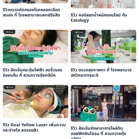
รีวิวตรวจคัดกรองโรคหลอดเลือด
รีวิว คอร์สลดน้ำหนักออนไลน์ กับ
สมอง ที่ โรงพยาบาลแพทย์รังสิต
Eatology
รีวิว ฝังเข็มกระตุ้นไฟฟ้า ลดริ้วรอย
รีวิว ตรวจสุขภาพตา ที่ โรงพยาบาล
ร่องแก้ม ที่ สวนกวางตุ้งคลินิก
สหวิทยาการมะลิ
รีวิว Dual Yellow Laser เพิ่มความ
รีวิว ฝังเข็มรักษาอาการไหล่ติด
กระจ่างใส ลดรอยสิว
ออฟฟิศซินโดรม ที่ สวนกวางตุ้ง