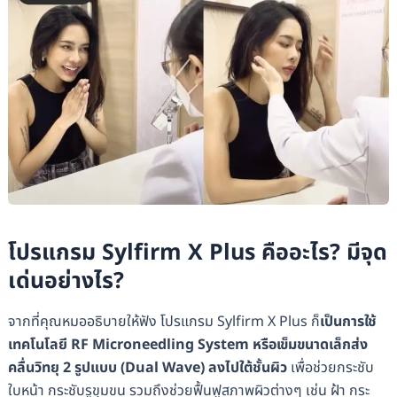
โปรแกรม Sylfirm X Plus คืออะไร? มีจุด
เด่นอย่างไร?
จากที่คุณหมออธิบายให้ฟัง โปรแกรม Sylfirm X Plus ก็
เป็นการใช้
เทคโนโลยี RF Microneedling System หรือเข็มขนาดเล็กส่ง
คลื่นวิทยุ 2 รูปแบบ (Dual Wave) ลงไปใต้ชั้นผิว
เพื่อช่วยกระชับ
ใบหน้า กระชับรูขุมขน รวมถึงช่วยฟื้นฟูสภาพผิวต่างๆ เช่น ฝ้า กระ