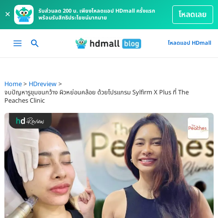
รับส่วนลด 200 บ. เพียงโหลดแอป HDmall ครั้งแรก
×
โหลดเลย
พร้อมรับสิทธิประโยชน์มากมาย
Skip
Main
โหลดแอป HDmall
to
Menu
content
Home
HDreview
จบปัญหารูขุมขนกว้าง ผิวหย่อนคล้อย ด้วยโปรแกรม Sylfirm X Plus ที่ The
Peaches Clinic