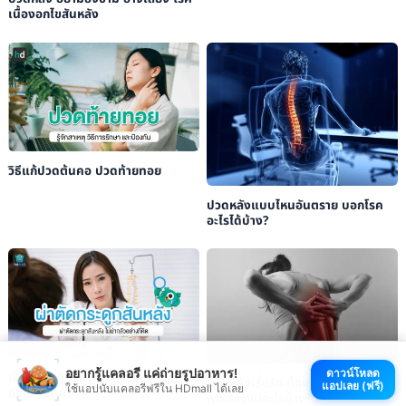
เนื้องอกไขสันหลัง
วิธีแก้ปวดต้นคอ ปวดท้ายทอย
ปวดหลังแบบไหนอันตราย บอกโรค
อะไรได้บ้าง?
อยากรู้แคลอรี แค่ถ่ายรูปอาหาร!
ดาวน์โหลด
ผ่าตัดกระดูกสันหลัง กับเรื่องควรรู้
ปวดหลังเรื้อรัง ต้องรีบตรวจ ขั้นตอน
แอปเลย (ฟรี)
ใช้แอปนับแคลอรีฟรีใน HDmall ได้เลย
ก่อนตัดสินใจ
การตรวจมีอะไรบ้าง?