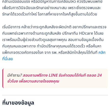
กล้ามเนื้ออ่อนแรง หรือมีปัญหาในการเคลื่อนไหว ควรรีบพบแพทย์
เพื่อรับการวินิจฉัยและรักษาอย่างเหมาะสม เพราะยิ่งตรวจพบและ
รักษาได้รวดเร็วเท่าไหร่ โอกาสที่หายจากโรคก็สูงขึ้นตามไปด้วย
เริ่มมีอาการ คล้ายว่ากระดูกสันหลังจะผิดปกติ อยากปรึกษาและตรวจ
กับแพทย์เฉพาะทางด้านกระดูกสันหลัง ปรึกษาทีม HDcare ได้เลย
เราพร้อมเป็นผู้ช่วยส่วนตัวดูแลสุขภาพคุณ สอบถามข้อมูลเบื้องต้น
กับคุณหมอเฉพาะทาง ทำนัดปรึกษาคุณหมอได้รวดเร็ว หรือค้นหา
แพ็กเกจตรวจคัดกรองโรค จาก รพ. หรือคลินิกใกล้คุณได้ทันที
คลิก
ที่นี่เลย
มีคำถาม?
สอบถามฟรีทาง LINE รับคำตอบได้ทันที ตลอด 24
ชั่วโมง เพื่อความสบายใจของคุณ
ที่มาของข้อมูล