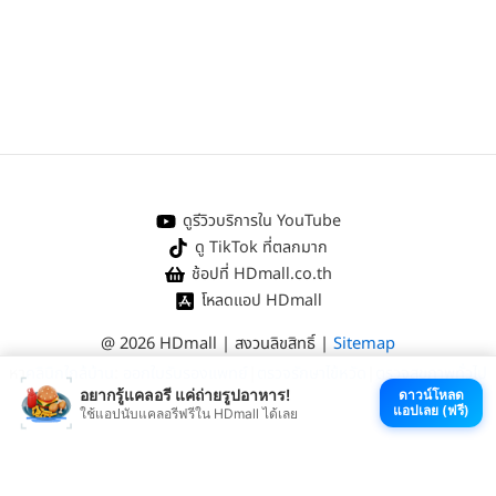
ดูรีวิวบริการใน YouTube
ดู TikTok ที่ตลกมาก
ช้อปที่ HDmall.co.th
โหลดแอป HDmall
@ 2026 HDmall | สงวนลิขสิทธิ์ |
Sitemap
หา
คลินิกใกล้บ้าน
:
ออกใบรับรองแพทย์
|
ตรวจรักษาไข้หวัด
|
ตรวจสุขภาพทั่วไป
อยากรู้แคลอรี แค่ถ่ายรูปอาหาร!
ดาวน์โหลด
แอปเลย (ฟรี)
ใช้แอปนับแคลอรีฟรีใน HDmall ได้เลย