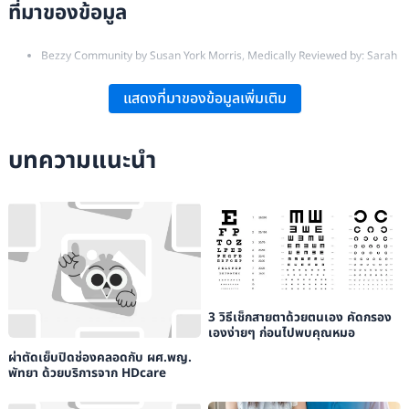
ที่มาของข้อมูล
Bezzy Community by Susan York Morris, Medically Reviewed by: Sarah
Taylor, M.D., FAAD:
“Nipple Reconstruction Surgery: What You Need to
แสดงที่มาของข้อมูลเพิ่มเติม
Know”
.
American Cancer Society:
“Reconstructing the Nipple and Areola After
บทความแนะนำ
Breast Surgery”
.
โรงพยาบาลยันฮี:
“ผ่าตัดเสริมสร้างเต้านม โดย นพ.โชคชัย อมรสวัสดิ์วัฒนา”
.
The Royal Melbourne Hospital:
“Nipple-Areola Reconstruction”
.
3 วิธีเช็กสายตาด้วยตนเอง คัดกรอง
เองง่ายๆ ก่อนไปพบคุณหมอ
ผ่าตัดเย็บปิดช่องคลอดกับ ผศ.พญ.
พัทยา ด้วยบริการจาก HDcare