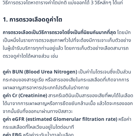
วิธีการตรวจไตหาตารางค่าไตปกติ แบ่งออกได้ 3 วิธีหลักๆ ได้แก่
1. การตรวจเลือดดูค่าไต
การตรวจเลือดเป็นวิธีการตรวจไตซึ่งเป็นที่นิยมกันมากที่สุด
โดยมัก
เป็นหนึ่งในรายการตรวจสุขภาพทั่วไปที่จะต้องมีการเจาะเก็บตัวอย่าง
ในผู้เข้ารับบริการทุกท่านอยู่แล้ว โดยการเก็บตัวอย่างเลือดสามารถ
ตรวจดูค่าไตได้หลายส่วน เช่น
ดูค่า BUN (Blood Urea Nitrogen)
เป็นค่าไนโตรเจนซึ่งเป็นส่วน
กระกอบของสารยูเรีย หรือสารของเสียในกระแสเลือดที่เกิดจากการ
เผาผลาญสารอาหารประเภทโปรตีนในร่างกาย
ดูค่า Cr (Creatinine)
สารครีเอตินินเป็นสารของเสียที่พบได้ในเลือด
ได้มาจากการเผาผลาญหรือการยืดขยับกล้ามเนื้อ แล้วไตจะกรองออก
จากนั้นขับทิ้งออกมาผ่านทางปัสสาวะ
ดูค่า eGFR
(estimated Glomerular filtration rate)
หรือค่า
กระแสเลือดที่ไหลเวียนอยู่ในไตต่อนาที
ดูค่า FBG
หรือค่าระดับน้ำตาลในเลือด