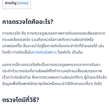
สารบัญ
[
show
]
การตรวจไตคืออะไร?
การตรวจไต คือ การตรวจดูสมรรถภาพการคัดแยกของเสียออกจาก
กระแสเลือดของไต รวมถึงตรวจโอกาสเกิดความผิดปกติหรือ
บกพร่องที่ไต ซึ่งอาจนำไปสู่โอกาสเกิดโรคประจำตัวที่ร้ายแรงได้ เช่น
โรคไต การติดเชื้อใน
ทางเดินปัสสาวะ
โรคหัวใจ เป็นต้น
นอกจากนี้การตรวจไตยังเป็นการตรวจดูผลกระทบจากการกินยา
ประจำตัวบางชนิดที่อาจส่งผลให้ไตทำงานหนักจนเสื่อมสมรรถภาพ
เร็วกว่าเดิมอีกด้วย ซึ่งหากตรวจพบความผิดปกติใดๆ ผู้ป่วยจะได้แจ้ง
ข้อมูลเพื่อให้แพทย์จัดยาชุดใหม่หรือแนะนำวิธีรักษาแบบอื่นๆ ต่อไป
ตรวจไตมีกี่วิธี?