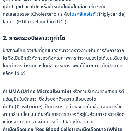
ดูค่า Lipid profile หรือค่าระดับไขมันในเลือด
เช่น ระดับ
คอเลสเตอรอล (Cholesterol) ระดับ
ไตรกลีเซอไรด์
(Triglyceride)
ไขมันดี (HDL) และไขมันไม่ดี (LDL)
2. การตรวจปัสสาวะดูค่าไต
ปัสสาวะเป็นของเสียที่ถูกขับออกมาจากร่างกายผ่านการสั่งการจาก
ไต จึงเป็นอีกตัวคัดกรองถึงคุณภาพการทำงานของไตได้เช่นเดียวกัน
โดยค่าการทำงานของไตที่สามารถตรวจพบได้จากการเก็บปัสสาวะ
หลักๆ ได้แก่
ค่า UMA (Urine Microalbumin)
หรือค่าปริมาณของสารโปรตี
นอัลบูมินในปัสสาวะ ซึ่งบ่งบอกถึงความเสื่อมของไต
ค่า
Cr (Creatinine)
เป็นการตรวจค่าของเสียในเลือดจากการใช้
งานกล้ามเนื้อแบบเดียวกับรายการตรวจที่อยู่ในส่วนการตรวจเลือด
แต่ยังสามารถตรวจผ่านการเก็บปัสสาวะได้อีกด้วย
ค่าเม็ดเลือดแดง (Red Blood Cells) และเม็ดเลือดขาว (White