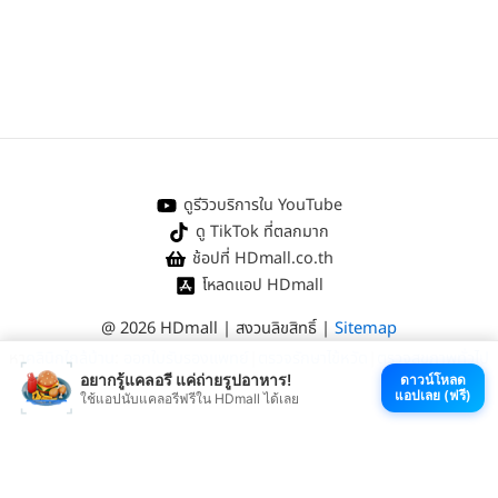
ดูรีวิวบริการใน YouTube
ดู TikTok ที่ตลกมาก
ช้อปที่ HDmall.co.th
โหลดแอป HDmall
@ 2026 HDmall | สงวนลิขสิทธิ์ |
Sitemap
หา
คลินิกใกล้บ้าน
:
ออกใบรับรองแพทย์
|
ตรวจรักษาไข้หวัด
|
ตรวจสุขภาพทั่วไป
อยากรู้แคลอรี แค่ถ่ายรูปอาหาร!
ดาวน์โหลด
แอปเลย (ฟรี)
ใช้แอปนับแคลอรีฟรีใน HDmall ได้เลย