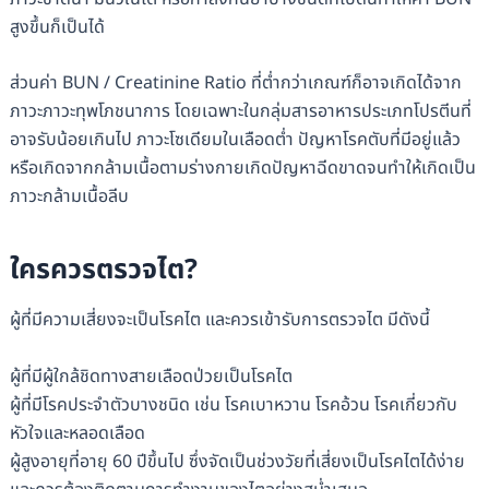
สูงขึ้นก็เป็นได้
ส่วนค่า BUN / Creatinine Ratio ที่ต่ำกว่าเกณฑ์ก็อาจเกิดได้จาก
ภาวะภาวะทุพโภชนาการ โดยเฉพาะในกลุ่มสารอาหารประเภทโปรตีนที่
อาจรับน้อยเกินไป ภาวะโซเดียมในเลือดต่ำ ปัญหาโรคตับที่มีอยู่แล้ว
หรือเกิดจากกล้ามเนื้อตามร่างกายเกิดปัญหาฉีดขาดจนทำให้เกิดเป็น
ภาวะกล้ามเนื้อลีบ
ใครควรตรวจไต?
ผู้ที่มีความเสี่ยงจะเป็นโรคไต และควรเข้ารับการตรวจไต มีดังนี้
ผู้ที่มีผู้ใกล้ชิดทางสายเลือดป่วยเป็นโรคไต
ผู้ที่มีโรคประจำตัวบางชนิด เช่น โรคเบาหวาน โรคอ้วน โรคเกี่ยวกับ
หัวใจและหลอดเลือด
ผู้สูงอายุที่อายุ 60 ปีขึ้นไป ซึ่งจัดเป็นช่วงวัยที่เสี่ยงเป็นโรคไตได้ง่าย