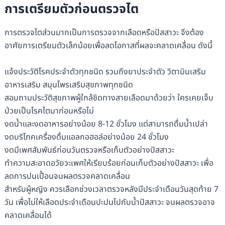
การเตรียมตัวก่อนตรวจไต
การตรวจไตส่วนมากเป็นการตรวจจากเลือดหรือปัสสาวะ จึงต้อง
อาศัยการเตรียมตัวเล็กน้อยเพื่อลดโอกาสที่ผลจะคลาดเคลื่อน ดังนี้
แจ้งประวัติโรคประจำตัวทุกชนิด รวมถึงยาประจำตัว วิตามินเสริม
อาหารเสริม สมุนไพรเสริมสุขภาพทุกชนิด
สอบถามประวัติสุขภาพผู้ใกล้ชิดทางสายเลือดมาด้วยว่า ใครเคยเจ็บ
ป่วยเป็นโรคไตมาก่อนหรือไม่
งดน้ำและงดอาหารอย่างน้อย 8-12 ชั่วโมง แต่สามารถดื่มน้ำเปล่า
งดบริโภคเครื่องดื่มแอลกอฮอล์อย่างน้อย 24 ชั่วโมง
งดมีเพศสัมพันธ์ก่อนวันตรวจหรือเก็บตัวอย่างปัสสาวะ
ทำความสะอาดอวัยวะเพศให้เรียบร้อยก่อนเก็บตัวอย่างปัสสาวะ เพื่อ
ลดการปนเปื้อนจนผลตรวจคลาดเคลื่อน
สำหรับผู้หญิง ควรเลือกช่วงเวลาตรวจหลังมีประจำเดือนวันสุดท้าย 7
วัน เพื่อไม่ให้เลือดประจำเดือนปะปนไปกับน้ำปัสสาวะ จนผลตรวจอาจ
คลาดเคลื่อนได้