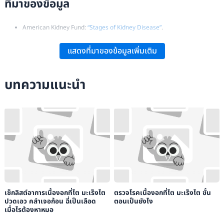
ที่มาของข้อมูล
American Kidney Fund:
“Stages of Kidney Disease”
.
Jill Seladi-Schulman:
“Symptoms of High Creatinine Levels”
, Healthline.
แสดงที่มาของข้อมูลเพิ่มเติม
Omni Calculator:
“BUN Creatinine Ratio Calculator”
.
คณะแพทยศาสตร์ มหาวิทยาลัยมหิดล:
“Creatinine (Plasma, Urine)”
.
บทความแนะนำ
น.พ.ชลทิศ อุไรฤกษ์กุล: “การทำงานของไต จะตรวจแลปอะไรเพื่อดูความผิดปกติ”.
โรงพยาบาลบำรุงราษฎร์:
“ตรวจคัดกรองโรคไตและปัจจัยเสี่ยงในการเกิดโรคไต”
.
โรงพยาบาลสมิติเวช Chinatown:
“ตรวจสุขภาพ ทำไมต้องตรวจปัสสาวะ (UA) ผล
ตรวจช่วยวินิจฉัยอะไรได้บ้าง?”
.
อาจารย์ ดร. วันวิสาข์ อุดมสินประเสริฐ:
“ผลแลปจากการตรวจเลือด….มีความหมายว่า
อย่างไร”
.
เช็กลิสต์อาการเนื้องอกที่ไต มะเร็งไต
ตรวจโรคเนื้องอกที่ไต มะเร็งไต ขั้น
ปวดเอว คลำเจอก้อน ฉี่เป็นเลือด
ตอนเป็นยังไง
เมื่อไรต้องหาหมอ