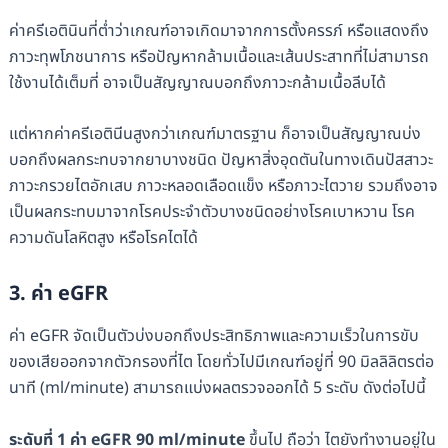
ค่าครีเอตินินที่ต่ำว่าเกณฑ์อาจเกิดมาจากการตั้งครรภ์ หรือแสดงถึง
ภาวะทุพโภชนาการ หรือปัญหากล้ามเนื้อและเส้นประสาทที่ไม่สามารถ
ใช้งานได้เต็มที่ อาจเป็นสัญญาณบอกถึงภาวะกล้ามเนื้อลีบได้
แต่หากค่าครีเอตินีนสูงกว่าเกณฑ์มาตรฐาน ก็อาจเป็นสัญญาณบ่ง
บอกถึงผลกระทบจากยาบางชนิด ปัญหาสิ่งอุดตันในทางเดินปัสสาวะ
ภาวะกรวยไตอักเสบ ภาวะหลอดเลือดแข็ง หรือภาวะไตวาย รวมถึงอาจ
เป็นผลกระทบมาจากโรคประจำตัวบางชนิดอย่างโรคเบาหวาน โรค
ความดันโลหิตสูง หรือโรคไตได้
3. ค่า eGFR
ค่า eGFR จัดเป็นตัวบ่งบอกถึงประสิทธิภาพและความเร็วในการขับ
ของเสียออกจากตัวกรองที่ไต โดยทั่วไปมีเกณฑ์อยู่ที่ 90 มิลลิลิตรต่อ
นาที (ml/minute) สามารถแบ่งผลตรวจออกได้ 5 ระดับ ดังต่อไปนี้
ระดับที่ 1 ค่า eGFR 90 ml/minute
ขึ้นไป ถือว่า ไตยังทำงานอยู่ใน