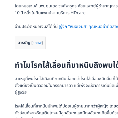
โดยหมอเจมส์
นพ. ธนเดช วงศ์จารุกร ศัลยแพทย์ผู้ชำนาญการ
10 ปี หนึ่งในทีมแพทย์จากบริการ HDcare
อ่านประวัติหมอเจมส์ได้ที่นี่
[รู้จัก “หมอเจมส์” คุณหมอผ่าตัด
สารบัญ
[
show
]
ทำไมโรคไส้เลื่อนที่ขาหนีบถึงพบได
สาเหตุที่พบโรคไส้เลื่อนที่ขาหนีบบ่อยกว่าโรคไส้เลื่อนชนิดอื่น 
ตั้งแต่ยังเป็นตัวอ่อนในครรภ์มารดา แต่เพิ่งจะมีอาการเด่นชัดเมื
ผู้สูงวัย
โรคไส้เลื่อนที่ขาหนีบมักพบได้บ่อยในผู้ชายมากกว่าผู้หญิง โดย
ตัวอ่อนก็จะเจริญเติบโตจนมีลูกอัณฑะและมีถุงอัณฑะเกิดขึ้นด้วย