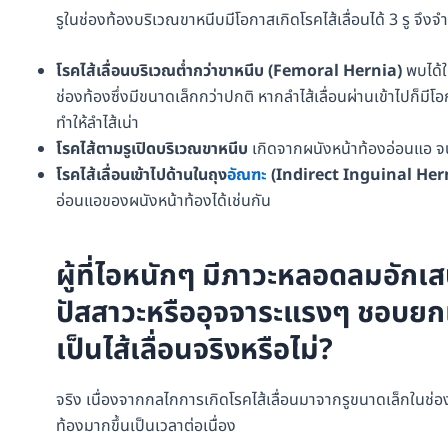
รูในช่องท้องบริเวณขาหนีบมีโอกาสเกิดโรคไส้เลื่อนได้ 3 รู จึง
โรคไส้เลื่อนบริเวณต่ำกว่าขาหนีบ (Femoral Hernia)
พบได้ใ
ช่องท้องซึ่งมีขนาดเล็กกว่าปกติ หากลำไส้เลื่อนผ่านเข้าไปก็มีโอ
ทำให้ลำไส้เน่า
โรคไส้ตามรูเปิดบริเวณขาหนีบ
เกิดจากผนังหน้าท้องอ่อนแอ จนท
โรคไส้เลื่อนเข้าไปด้านในถุง
อัณฑะ
(Indirect Inguinal Her
อ่อนแอของผนังหน้าท้องได้เช่นกัน
ผู้ที่ไอหนักๆ มีภาวะหลอดลมอักเ
ปัสสาวะหรืออุจจาระแรงๆ ชอบย
เป็นไส้เลื่อนจริงหรือไม่?
จริง เนื่องจากกลไกการเกิดโรคไส้เลื่อนมาจากรูขนาดเล็กในช่
ท้องมากขึ้นเป็นเวลาต่อเนื่อง