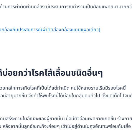
ด้านการผ่าตัดผ่านกล้อง มีประสบการณ์ทำงานเป็นศัลยแพทย์มามากกว่
ส่องกล้องกับประสบการณ์ผ่าตัดส่องกล้องแบบแผลเดียว]
้บ่อยกว่าโรคไส้เลื่อนชนิดอื่นๆ
ก็ด้วยกลไกการเกิดโรคที่เป็นได้แต่กำเนิด คนไข้หลายรายเริ่มมีรอยโรคนี้
่อมีอายุมากขึ้น จึงทำให้พบโรคนี้ได้บ่อยในกลุ่มคนทั่วไป ตั้งแต่เด็กไปจนถ
ตามสรีระภายในอัณฑะของผู้ชายนั้น เมื่อมีตัวอ่อนเพศชายเกิดขึ้น ร่างกา
 หลังจากนั้นลูกอัณฑะก็จะค่อยๆ เข้าไปอยู่ด้านในถุงอัณฑะพร้อมกับเยื่อ