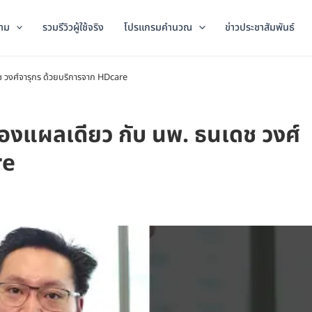
าม
รวมรีวิวผู้ใช้จริง
โปรแกรมคำนวณ
ข่าวประชาสัมพันธ์
เดช วงศ์จารุกร ด้วยบริการจาก HDcare
กล้องแผลเดียว กับ นพ. ธนเดช วงศ์
re