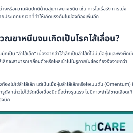
หรือความผิดปกติด้านสุขภาพบางชนิด เช่น การไอเรื้อรัง การเบ่ง
ประเภทยกเวทที่ทำให้เกิดแรงดันในช่องท้องเพิ่มอีก
เวณขาหนีบจนเกิดเป็นโรคไส้เลื่อน?
ักเป็น “ลำไส้เล็ก” เนื่องจากลำไส้เล็กเป็นลำไส้ที่ไม่มีเยื่อหุ้มและพังผืดยึ
ไส้เล็กจะสามารถเคลื่อนตัวหรือไหลเข้าไปในรูภายในช่องท้องจึงง่ายกว่า
งท้องไม่ใช่ลำไส้เล็ก แต่เป็นเยื่อหุ้มลำไส้เล็กหรือโอเมนตัม ​​(Omentum) ซ
ูดังกล่าวไม่ได้รัดเนื้อเยื่อชนิดนี้อย่างรุนแรง ไม่มีภาวะลำไส้ขาดเลือดเก
รงนัก