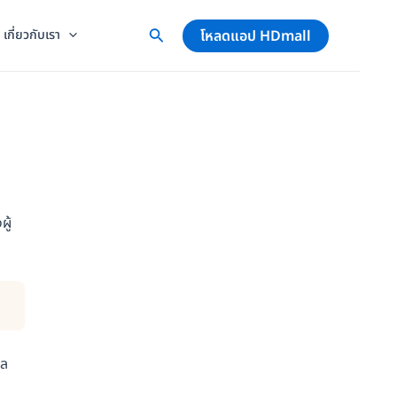
โหลดแอป HDmall
เกี่ยวกับเรา
ผู้
วล