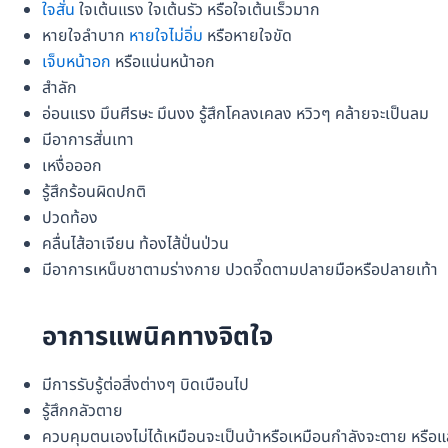
ใจสั่น
ใจเต้นแรง ใจเต้นรัว หรือใจเต้นเร็วมาก
หายใจลำบาก
หายใจไม่อิ่ม
หรือหายใจขัด
เจ็บหน้าอก
หรือแน่นหน้าอก
สำลัก
อ่อนแรง มึนศีรษะ มึนงง รู้สึกโคลงเคลง หวิวๆ คล้ายจะเป็นลม
มีอาการสั่นเทา
เหงื่อออก
รู้สึกร้อนผิดปกติ
ปวดท้อง
คลื่นไส้อาเจียน ท้องไส้ปั่นป่วน
มีอาการเหน็บชาตามร่างกาย ปวดจี๊ดตามปลายมือหรือปลายเท้า
อาการแพนิคทางจิตใจ
มีการรับรู้ต่อสิ่งต่างๆ บิดเบือนไป
รู้สึกกลัวตาย
ควบคุมตนเองไม่ได้เหมือนจะเป็นบ้าหรือเหมือนกำลังจะตาย หรื