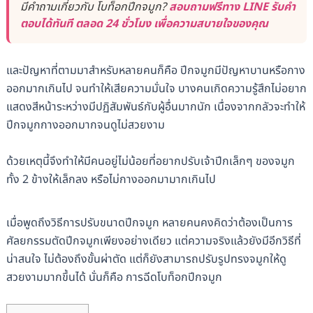
มีคำถามเกี่ยวกับ โบท็อกปีกจมูก?
สอบถามฟรีทาง LINE รับคำ
ตอบได้ทันที ตลอด 24 ชั่วโมง เพื่อความสบายใจของคุณ
และปัญหาที่ตามมาสำหรับหลายคนก็คือ ปีกจมูกมีปัญหาบานหรือกาง
ออกมากเกินไป จนทำให้เสียความมั่นใจ บางคนเกิดความรู้สึกไม่อยาก
แสดงสีหน้าระหว่างมีปฏิสัมพันธ์กับผู้อื่นมากนัก เนื่องจากกลัวจะทำให้
ปีกจมูกกางออกมากจนดูไม่สวยงาม
ด้วยเหตุนี้จึงทำให้มีคนอยู่ไม่น้อยที่อยากปรับเจ้าปีกเล็กๆ ของจมูก
ทั้ง 2 ข้างให้เล็กลง หรือไม่กางออกมามากเกินไป
เมื่อพูดถึงวิธีการปรับขนาดปีกจมูก หลายคนคงคิดว่าต้องเป็นการ
ศัลยกรรมตัดปีกจมูกเพียงอย่างเดียว แต่ความจริงแล้วยังมีอีกวิธีที่
น่าสนใจ ไม่ต้องถึงขั้นผ่าตัด แต่ก็ยังสามารถปรับรูปทรงจมูกให้ดู
สวยงามมากขึ้นได้ นั่นก็คือ การฉีดโบท็อกปีกจมูก