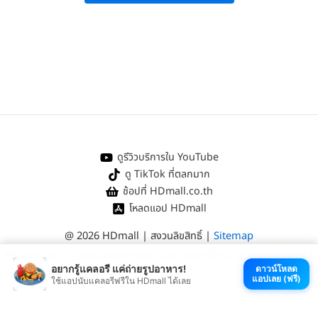
Kevin I. Perman, MD, The Center for Facial & Eyelid Plastic Surgery:
“Who Should Not Get Botox?”
.
Rejeuvine MedSpa:
“How to Prepare for a Botox Treatment”
.
VSquare Clinic:
“รีวิวโบท็อกปีกจมูก ปรับรูปจมูกให้เรียวสวยเล็กลง โดยไม่ต้อง
ผ่าตัด”
.
ดูรีวิวบริการใน YouTube
ดู TikTok ที่ตลกมาก
ช้อปที่ HDmall.co.th
โหลดแอป HDmall
@ 2026 HDmall | สงวนลิขสิทธิ์ |
Sitemap
หา
คลินิกใกล้บ้าน
:
ออกใบรับรองแพทย์
|
ตรวจรักษาไข้หวัด
|
ตรวจสุขภาพทั่วไป
อยากรู้แคลอรี แค่ถ่ายรูปอาหาร!
ดาวน์โหลด
แอปเลย (ฟรี)
ใช้แอปนับแคลอรีฟรีใน HDmall ได้เลย