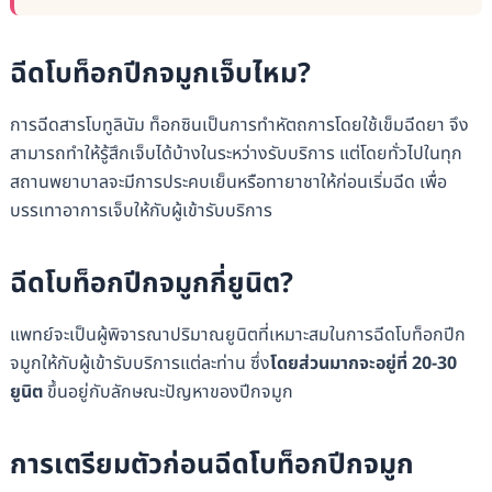
ฉีดโบท็อกปีกจมูกเจ็บไหม?
การฉีดสารโบทูลินัม ท็อกซินเป็นการทำหัตถการโดยใช้เข็มฉีดยา จึง
สามารถทำให้รู้สึกเจ็บได้บ้างในระหว่างรับบริการ แต่โดยทั่วไปในทุก
สถานพยาบาลจะมีการประคบเย็นหรือทายาชาให้ก่อนเริ่มฉีด เพื่อ
บรรเทาอาการเจ็บให้กับผู้เข้ารับบริการ
ฉีดโบท็อกปีกจมูกกี่ยูนิต?
แพทย์จะเป็นผู้พิจารณาปริมาณยูนิตที่เหมาะสมในการฉีดโบท็อกปีก
จมูกให้กับผู้เข้ารับบริการแต่ละท่าน ซึ่ง
โดยส่วนมากจะอยู่ที่ 20-30
ยูนิต
ขึ้นอยู่กับลักษณะปัญหาของปีกจมูก
การเตรียมตัวก่อนฉีดโบท็อกปีกจมูก