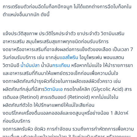
การเตรียมตัวก่อนฉีดโบท็อกปีกจมูก ไม่ได้แตกต่างการฉีดโบท็อกใน
ตำแหน่งอื่นมากนัก ดังนี้
แจ้งประวัติสุขภาพ ประวัติโรคประจำตัว ยาประจำตัว วิตามินเสริม
อาหารเสริม สมุนไพรเสริมสุขภาพทุกชนิดก่อนรับบริการ
งดยาหรืออาหารเสริมที่อาจส่งผลต่อการแข็งตัวของเลือด เป็นเวลา 7
วันก่อนรับบริการ เช่น ยากลุ่ม
แอสไพริน
ไอบูโพรเฟน พอนแสตน
วิตามินอี
น้ำมันปลา
น้ำมัน
กระเทียม
หรือหากไม่แน่ใจ ให้นำรายการยา
และอาหารเสริมที่กินมาให้แพทย์ตรวจเช็กก่อนเพื่อความมั่นใจ
งดทาผลิตภัณฑ์บำรุงผิวที่ช่วยในการผลัดเซลล์ผิวชั่วคราว เช่น
ผลิตภัณฑ์กลุ่มที่มีสาร
วิตามินเอ
กรดไกลโคลิก (Glycolic Acid) สาร
เรตินอล (Retinol) สารเรตินอยด์ (Retinoid) หากไม่แน่ใจใน
ผลิตภัณฑ์ตัวใด ให้ปรึกษาแพทย์ให้แน่ใจเสียก่อน
งดบริโภคเครื่องดื่มแอลกอฮอล์และงดสูบบุหรี่อย่างน้อย 1 สัปดาห์
ก่อนรับบริการ
งดการสครับผิว ขัดผิว การกำจัดขน รวมถึงการทำหัตถการเพื่อความ
งามอื่นๆ บริเวณใบหน้าอย่างน้อย 3 วันก่อนรับบริการ หรือวางแผน