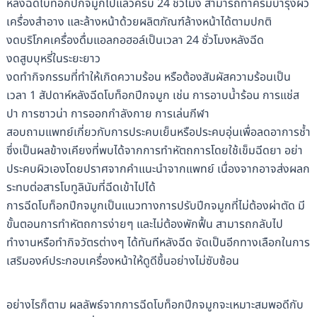
หลังฉีดโบท็อกปีกจมูกไปแล้วครบ 24 ชั่วโมง สามารถทาครีมบำรุงผิว
เครื่องสำอาง และล้างหน้าด้วยผลิตภัณฑ์ล้างหน้าได้ตามปกติ
งดบริโภคเครื่องดื่มแอลกอฮอล์เป็นเวลา 24 ชั่วโมงหลังฉีด
งดสูบบุหรี่ในระยะยาว
งดทำกิจกรรมที่ทำให้เกิดความร้อน หรือต้องสัมผัสความร้อนเป็น
เวลา 1 สัปดาห์หลังฉีดโบท็อกปีกจมูก เช่น การอาบน้ำร้อน การแช่ส
ปา การซาวน่า การออกกำลังกาย การเล่นกีฬา
สอบถามแพทย์เกี่ยวกับการประคบเย็นหรือประคบอุ่นเพื่อลดอาการช้ำ
ซึ่งเป็นผลข้างเคียงที่พบได้จากการทำหัตถการโดยใช้เข็มฉีดยา อย่า
ประคบผิวเองโดยปราศจากคำแนะนำจากแพทย์ เนื่องจากอาจส่งผลก
ระทบต่อสารโบทูลินัมที่ฉีดเข้าไปได้
การฉีดโบท็อกปีกจมูกเป็นแนวทางการปรับปีกจมูกที่ไม่ต้องผ่าตัด มี
ขั้นตอนการทำหัตถการง่ายๆ และไม่ต้องพักฟื้น สามารถกลับไป
ทำงานหรือทำกิจวัตรต่างๆ ได้ทันทีหลังฉีด จัดเป็นอีกทางเลือกในการ
เสริมองค์ประกอบเครื่องหน้าให้ดูดีขึ้นอย่างไม่ซับซ้อน
อย่างไรก็ตาม ผลลัพธ์จากการฉีดโบท็อกปีกจมูกจะเหมาะสมพอดีกับ