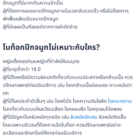
ปีกจมูกที่มีมากเกินความจำเป็น
ผู้ที่ต้องการลดขนาดปีกจมูกภายในเวลาอันรวดเร็ว หรือไม่ต้องการ
พักฟื้นหลังปรับขนาดปีกจมูก
ผู้ที่มีแผลเป็นคีลอยด์จากการผ่าตัดง่าย
โบท็อกปีกจมูกไม่เหมาะกับใคร?
หญิงตั้งครรภ์และหญิงที่กำลังให้นมบุตร
ผู้ที่อายุต่ำกว่า 18 ปี
ผู้ที่มีโรคหรือมีความผิดปกติเกี่ยวกับระบบประสาทหรือกล้ามเนื้อ ควร
ปรึกษาแพทย์ก่อนรับบริการ เช่น โรคกล้ามเนื้ออ่อนแรง ภาวะหนังตา
ตก
ผู้ที่มีโรคประจำตัวอื่นๆ เช่น โรคหัวใจ โรคความดันโลหิต
โรคเบาหวาน
โรคเกี่ยวกับระบบไหลเวียนเลือด โรคหอบหืด โรคถุงลมโป่งพอง
ผู้ที่มีปัญหาโรคผิวหนังทุกชนิด เช่น
ผิวหนังอักเสบ
ผิวหนังติดเชื้อ
โดยเฉพาะบริเวณที่ต้องการฉีดโบท็อก ควรปรึกษาแพทย์อย่าง
ละเอียดและรักษาโรคให้หายก่อนรับบริการ