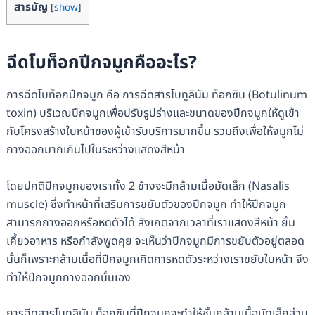
สารบัญ
[
show
]
ฉีดโบท็อกปีกจมูกคืออะไร?
การฉีดโบท็อกปีกจมูก คือ การฉีดสารโบทูลินัม ท็อกซิน (Botulinum
toxin) บริเวณปีกจมูกเพื่อปรับรูปร่างและขนาดของปีกจมูกให้ดูเข้า
กับโครงสร้างใบหน้าของผู้เข้ารับบริการมากขึ้น รวมถึงเพื่อให้จมูกไม่
กางออกมากเกินไปในระหว่างแสดงสีหน้า
โดยปกติปีกจมูกของเราทั้ง 2 ข้างจะมีกล้ามเนื้อมัดเล็ก (Nasalis
muscle) ซึ่งทำหน้าที่เสริมการขยับตัวของปีกจมูก ทำให้ปีกจมูก
สามารถกางออกหรือหดตัวได้ สังเกตจากเวลาที่เราแสดงสีหน้า ยิ้ม
เคี้ยวอาหาร หรือกำลังพูดคุย จะเห็นว่าปีกจมูกมีการขยับตัวอยู่ตลอด
นั่นก็เพราะกล้ามเนื้อที่ปีกจมูกเกิดการหดตัวระหว่างเราขยับใบหน้า จึง
ทำให้ปีกจมูกกางออกนั่นเอง
การฉีดสารโบทูลินัม ท็อกซินที่ปีกจมูกจะทำให้ชั้นกล้ามเนื้อมัดเล็กส่วน