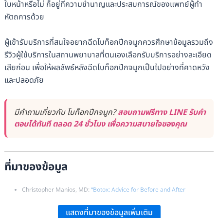
ใบหน้าหรือไม่ ก็อยู่ที่ความชำนาญและประสบการณ์ของแพทย์ผู้ทำ
หัตถการด้วย
ผู้เข้ารับบริการที่สนใจอยากฉีดโบท็อกปีกจมูกควรศึกษาข้อมูลรวมถึง
รีวิวผู้ใช้บริการในสถานพยาบาลที่ตนเองเลือกรับบริการอย่างละเอียด
เสียก่อน เพื่อให้ผลลัพธ์หลังฉีดโบท็อกปีกจมูกเป็นไปอย่างที่คาดหวัง
และปลอดภัย
มีคำถามเกี่ยวกับ โบท็อกปีกจมูก?
สอบถามฟรีทาง LINE รับคำ
ตอบได้ทันที ตลอด 24 ชั่วโมง เพื่อความสบายใจของคุณ
ที่มาของข้อมูล
Christopher Manios, MD:
“Botox: Advice for Before and After
Treatment”
.
แสดงที่มาของข้อมูลเพิ่มเติม
Elysium SurgiSpa:
“When Are Botox® Injections Not an Option?”
.