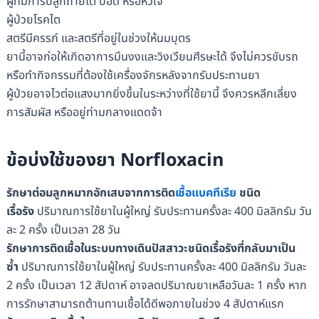
ผู้ที่มีการปลูกถ่ายไต ปอด หรือหัวใจ
ผู้ป่วยโรคไต
สตรีมีครรภ์ และสตรีที่อยู่ในช่วงให้นมบุตร
ยานี้อาจก่อให้เกิดอาการมึนงงและวิงเวียนศีรษะได้ จึงไม่ควรขับรถ
หรือทำกิจกรรมที่ต้องใช้เครื่องจักรหลังจากรับประทานยา
ผู้ป่วยอาจไวต่อแสงมากยิ่งขึ้นในระหว่างที่ใช้ยานี้ จึงควรหลีกเลี่ยง
การสัมผัส หรืออยู่ท่ามกลางแดดจ้า
ข้อบ่งใช้ของยา Norfloxacin
รักษาต่อมลูกหมากอักเสบจากการติด
เชื้อแบคทีเรีย
ชนิด
เรื้อรัง
ปริมาณการใช้ยาในผู้ใหญ่ รับประทานครั้งละ 400 มิลลิกรัม วัน
ละ 2 ครั้ง เป็นเวลา 28 วัน
รักษาการติดเชื้อในระบบทางเดินปัสสาวะชนิดเรื้อรังที่กลับมาเป็น
ซ้ำ
ปริมาณการใช้ยาในผู้ใหญ่ รับประทานครั้งละ 400 มิลลิกรัม วันละ
2 ครั้ง เป็นเวลา 12 สัปดาห์ อาจลดปริมาณยาเหลือวันละ 1 ครั้ง หาก
การรักษาสามารถต้านทานเชื้อได้ดีพอภายในช่วง 4 สัปดาห์แรก