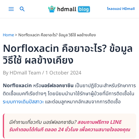
Skip
Main
โหลดแอป HDmall
to
Menu
content
Home
Norfloxacin คือยาอะไร? ข้อมูล วิธีใช้ ผลข้างเคียง
Norfloxacin คือยาอะไร? ข้อมูล
วิธีใช้ ผลข้างเคียง
By
HDmall Team
/
1 October 2024
Norfloxacin
หรือ
นอร์ฟลอกซาซิน
เป็นยาปฏิชีวนะสำหรับรักษาการ
ติดเชื้อแบคทีเรียต่างๆ โดยนิยมนำมาใช้รักษาผู้ป่วยที่มีการติดเชื้อใน
ระบบทางเดินปัสสาวะ
และต่อมลูกหมากอักเสบจากการติดเชื้อ
มีคำถามเกี่ยวกับ นอร์ฟลอกซาซิน?
สอบถามฟรีทาง LINE
รับคำตอบได้ทันที ตลอด 24 ชั่วโมง เพื่อความสบายใจของคุณ