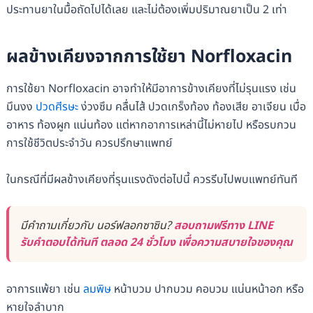
ประทานยาในมื้อถัดไปได้เลย และไม่ต้องเพิ่มปริมาณยาเป็น 2 เท่า
ผลข้างเคียงจากการใช้ยา Norfloxacin
การใช้ยา Norfloxacin อาจทำให้มีอาการข้างเคียงที่ไม่รุนแรง เช่น
มึนงง
ปวดศีรษะ
ง่วงซึม คลื่นไส้ ปวดเกร็งท้อง ท้องเสีย อาเจียน เบื่อ
อาหาร ท้องผูก แน่นท้อง แต่หากอาการเหล่านี้ไม่หายไป หรือรบกวน
การใช้ชีวิตประจำวัน ควรปรึกษาแพทย์
ในกรณีที่มีผลข้างเคียงที่รุนแรงดังต่อไปนี้ ควรรีบไปพบแพทย์ทันที
มีคำถามเกี่ยวกับ นอร์ฟลอกซาซิน?
สอบถามฟรีทาง LINE
รับคำตอบได้ทันที ตลอด 24 ชั่วโมง เพื่อความสบายใจของคุณ
อาการแพ้ยา เช่น
ลมพิษ
หน้าบวม ปากบวม คอบวม แน่นหน้าอก หรือ
หายใจลำบาก