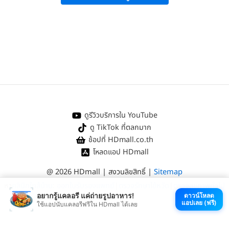
Healthline:
“Carvedilol | Side Effects, Dosage, Uses, and More”
.
Drugs.com:
“Carvedilol Uses, Dosage & Side Effects”
.
WebMD:
“Carvedilol Oral: Uses, Side Effects, Interactions, Pictures,
Warnings & Dosing”
.
DailyMed:
“Coreg CR – Carvedilol Phosphate Capsule, Extended
Release” (2017)
.
DailyMed:
“Coreg – Carvedilol Tablet, Film Coated” (2017)
.
DailyMed:
“Carvedilol – Carvedilol Tablet” (2017)
.
ดูรีวิวบริการใน YouTube
ดู TikTok ที่ตลกมาก
ช้อปที่ HDmall.co.th
โหลดแอป HDmall
@ 2026 HDmall | สงวนลิขสิทธิ์ |
Sitemap
หา
คลินิกใกล้บ้าน
:
ออกใบรับรองแพทย์
|
ตรวจรักษาไข้หวัด
|
ตรวจสุขภาพทั่วไป
อยากรู้แคลอรี แค่ถ่ายรูปอาหาร!
ดาวน์โหลด
แอปเลย (ฟรี)
ใช้แอปนับแคลอรีฟรีใน HDmall ได้เลย