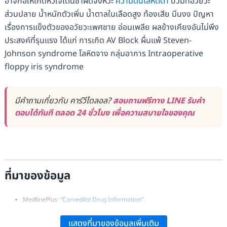
อาจก่อให้เกิดหัวใจเต้นช้าผิดจังหวะ
ความดันโลหิตต่ำ
บวมที่อวัยวะ
ส่วนปลาย น้ำหนักตัวเพิ่ม น้ำตาลในเลือดสูง ท้องเสีย มึนงง ปัญหา
เรื่องการแข็งตัวของอวัยวะเพศชาย อ่อนเพลีย ผลข้างเคียงอันไม่พึง
ประสงค์ที่รุนแรง ได้แก่ การเกิด AV Block ผื่นแพ้ Steven-
Johnson syndrome โลหิตจาง กลุ่มอาการ Intraoperative
floppy iris syndrome
มีคำถามเกี่ยวกับ คาร์วีไดลอล?
สอบถามฟรีทาง LINE รับคำ
ตอบได้ทันที ตลอด 24 ชั่วโมง เพื่อความสบายใจของคุณ
ที่มาของข้อมูล
MedlinePlus:
“Carvedilol Drug Information”
.
RxList:
“Carvedilol (Coreg, Coreg CR): Side Effects, Dosages, Treatment,
แสดงที่มาของข้อมูลเพิ่มเติม
Interactions, Warnings”
.