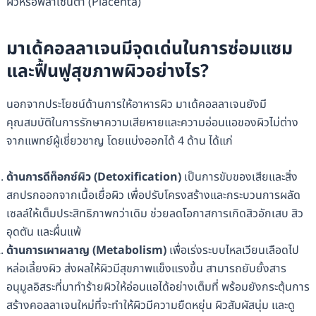
ผิวหรือพลาเซนต้า (Placenta)
มาเด้คอลลาเจนมีจุดเด่นในการซ่อมแซม
และฟื้นฟูสุขภาพผิวอย่างไร?
นอกจากประโยชน์ด้านการให้อาหารผิว มาเด้คอลลาเจนยังมี
คุณสมบัติในการรักษาความเสียหายและความอ่อนแอของผิวไม่ต่าง
จากแพทย์ผู้เชี่ยวชาญ โดยแบ่งออกได้ 4 ด้าน ได้แก่
ด้านการดีท็อกซ์ผิว (Detoxification)
เป็นการขับของเสียและสิ่ง
สกปรกออกจากเนื้อเยื่อผิว เพื่อปรับโครงสร้างและกระบวนการผลัด
เซลล์ให้เต็มประสิทธิภาพกว่าเดิม ช่วยลดโอกาสการเกิดสิวอักเสบ สิว
อุดตัน และผื่นแพ้
ด้านการเผาผลาญ (Metabolism)
เพื่อเร่งระบบไหลเวียนเลือดไป
หล่อเลี้ยงผิว ส่งผลให้ผิวมีสุขภาพแข็งแรงขึ้น สามารถยับยั้งสาร
อนุมูลอิสระที่มาทำร้ายผิวให้อ่อนแอได้อย่างเต็มที่ พร้อมยังกระตุ้นการ
สร้างคอลลาเจนใหม่ที่จะทำให้ผิวมีความยืดหยุ่น ผิวสัมผัสนุ่ม และดู