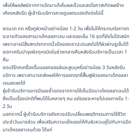
เพื่อให้ผลลัพธ์จากการฉีดมาเด้เห็นผลเร็วและลดโอกาสเกิดผลข้าง
เคียงหลังฉีด ผู้เข้ารับบริการควรดูแลตนเองดังต่อไปนี้
งดนวด กด หรือถูผิวหน้าอย่างน้อย 1-2 วัน เพื่อไม่ให้กระทบต่อการก
ระจายตัวของสารมาเด้คอลลาเจน และรอยเข็ม 16 จุดที่ยังไม่ปิดสนิท
เพราะอาจมีสิ่งสกปรกจากนิ้วมือของเราปะปนลงไปใต้ผิวผ่านรูเข็มได้
งดทาครีมบำรุงผิวทุกชนิดในช่วงกลางคืนหลังรับบริการเป็นเวลา 1
คืน
งดบริโภคเครื่องดื่มแอลกอฮอล์และสูบบุหรี่อย่างน้อย 3 วันหลังรับ
บริการ เพราะสามารถส่งผลให้การออกฤทธิ์ฟื้นฟูผิวของมาเด้คอลลา
เจนลดลงได้
ผู้เข้ารับบริการอาจมีรอยช้ำแดงจากการใช้เข็มฉีดมาเด้คอลลาเจนได้
ซึ่งเป็นเรื่องปกติที่พบได้ในหลายๆ คน แต่รอยจะหายไปเองภายใน 1-
2 วัน
นอกจากนี้ ผู้เข้ารับบริการยังควรปรับเปลี่ยนพฤติกรรมการใช้ชีวิต
ประจำวันบางส่วน เพื่อเสริมความแข็งแรงให้กับผิวควบคู่ไปกับการฉีด
มาเด้คอลลาเจนด้วย ได้แก่