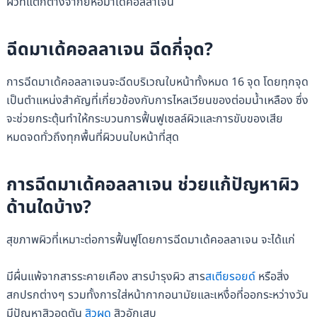
ผิวที่แตกต่างจากยี่ห้อมาเด้คอลลาเจน
ฉีดมาเด้คอลลาเจน ฉีดกี่จุด?
การฉีดมาเด้คอลลาเจนจะฉีดบริเวณใบหน้าทั้งหมด 16 จุด โดยทุกจุด
เป็นตำแหน่งสำคัญที่เกี่ยวข้องกับการไหลเวียนของต่อมน้ำเหลือง ซึ่ง
จะช่วยกระตุ้นทำให้กระบวนการฟื้นฟูเซลล์ผิวและการขับของเสีย
หมดจดทั่วถึงทุกพื้นที่ผิวบนใบหน้าที่สุด
การฉีดมาเด้คอลลาเจน ช่วยแก้ปัญหาผิว
ด้านใดบ้าง?
สุขภาพผิวที่เหมาะต่อการฟื้นฟูโดยการฉีดมาเด้คอลลาเจน จะได้แก่
มีผื่นแพ้จากสารระคายเคือง สารบำรุงผิว สาร
สเตียรอยด์
หรือสิ่ง
สกปรกต่างๆ รวมทั้งการใส่หน้ากากอนามัยและเหงื่อที่ออกระหว่างวัน
มีปัญหาสิวอุดตัน
สิวผด
สิวอักเสบ