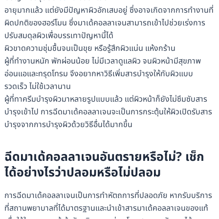
อายุมากแล้ว แต่ยังมีปัญหาผิวอักเสบอยู่ ซึ่งอาจเกิดจากการทำงานที่
ผิดปกติของฮอร์โมน ซึ่งมาเด้คอลลาเจนสามารถเข้าไปช่วยเร่งการ
ปรับสมดุลผิวเพื่อบรรเทาปัญหานี้ได้
ผิวขาดความชุ่มชื้นจนเป็นขุย หรือรู้สึกผิวแน่น แห้งกร้าน
ผู้ที่ทำงานหนัก พักผ่อนน้อย ไม่มีเวลาดูแลผิว จนผิวหน้ามีสุขภาพ
อ่อนแอและทรุดโทรม จึงอยากหาวิธีเพิ่มสารบำรุงให้กับผิวแบบ
รวดเร็ว ไม่ใช้เวลานาน
ผู้ที่ทาครีมบำรุงผิวมาหลายรูปแบบแล้ว แต่ผิวหน้าก็ยังไม่ซึมซับสาร
บำรุงเข้าไป การฉีดมาเด้คอลลาเจนจะเป็นการกระตุ้นให้ผิวเปิดรับสาร
บำรุงจากการบำรุงผิวด้วยวิธีอื่นได้มากขึ้น
ฉีดมาเด้คอลลาเจนอันตรายหรือไม่? เช็ก
ได้อย่างไรว่าปลอมหรือไม่ปลอม
การฉีดมาเด้คอลลาเจนเป็นการทำหัตถการที่ปลอดภัย หากรับบริการ
ที่สถานพยาบาลที่ได้มาตรฐานและนำเข้าสารมาเด้คอลลาเจนของแท้