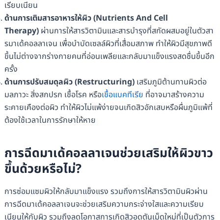
เรียบเนียน
ด้านการเติมสารอาหารให้ผิว (Nutrients And Cell
Therapy)
ผ่านการให้สารวิตามินและสารบำรุงที่สกัดผสมอยู่ในตัวสา
รมาเด้คอลลาเจน เพื่อบำบัดเซลล์ผิวที่เสื่อมสภาพ ทำให้ผิวมีสุขภาพดี
ขึ้นไม่ต่างจากร่างกายคนที่อ่อนเพลียและกลับมาแข็งแรงสดชื่นขึ้นอีก
ครั้ง
ด้านการปรับสมดุลผิว (Restructuring)
เสริมภูมิต้านทานผิวต่อ
มลภาวะ สิ่งสกปรก เชื้อโรค หรือ
เชื้อแบคทีเรีย
ที่อาจมาสร้างความ
ระคายเคืองต่อผิว ทำให้ผิวไม่แพ้ง่ายจนเกิดสิวอักเสบหรือผื่นภูมิแพ้ที่
ต้องใช้เวลาในการรักษาให้หาย
การฉีดมาเด้คอลลาเจนช่วยเสริมให้ผิวขาว
ขึ้นด้วยหรือไม่?
การซ่อมแซมผิวให้กลับมาแข็งแรง รวมถึงการให้สารวิตามินผิวผ่าน
การฉีดมาเด้คอลลาเจนจะช่วยเสริมความกระจ่างใสและความเรียบ
เนียนให้กับผิว รวมถึงลดโอกาสการเกิดสิวอุดตันเม็ดใหม่ที่เป็นตัวการ