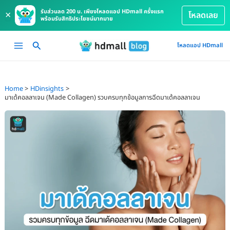
รับส่วนลด 200 บ. เพียงโหลดแอป HDmall ครั้งแรก
×
โหลดเลย
พร้อมรับสิทธิประโยชน์มากมาย
Skip
Main
โหลดแอป HDmall
to
Menu
content
Home
HDinsights
มาเด้คอลลาเจน (Made Collagen) รวบครบทุกข้อมูลการฉีดมาเด้คอลลาเจน