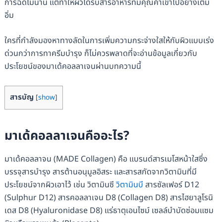
การฉีดไม่นาน แต่ทำให้ผิวได้รับสารอาหารที่มีคุณค่าเข้าไปอย่างเต็ม
อิ่ม
ใครที่กำลังมองหาทางลัดในการเพิ่มความกระจ่างใสให้กับผิวแบบเร่ง
ด่วนกว่าการทาครีมบำรุง ก็ไม่ควรพลาดที่จะอ่านข้อมูลเกี่ยวกับ
ประโยชน์ของมาเด้คอลลาเจนผ่านบทความนี้
สารบัญ
[
show
]
มาเด้คอลลาเจนคืออะไร?
มาเด้คอลลาจน (MADE Collagen) คือ แบรนด์สารเมโสหน้าใสซึ่ง
บรรจุสารบำรุง สารต้านอนุมูลอิสระ และสารสกัดจากวิตามินที่มี
ประโยชน์จากผิวเอาไว้ เช่น วิตามินซี
วิตามินบี
สารซัลเฟอร์ D12
(Sulphur D12) สารคอลลาเจน D8 (Collagen D8) สารไฮยาลูโรนิ
เดส D8 (Hyaluronidase D8) แร่ธาตุเอนไซม์ เซลล์บำบัดซ่อมแซม