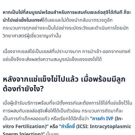
หากเป็นไข่ที่สมบูรณ์พร้อมสำหรับการผสมกับเซลล์อสุจิได้ทันที ก็จะ
นำไปแช่แข็งในแทงค์
ได้เลยและไม่ต้องนำกลับมาตรวจดูอีก
กระบวนการทุกอย่างจะเป็นไปอย่างระมัดระวังและดำเนินการโดยนัก
วิทยาศาสตร์ผู้เชี่ยวชาญเท่านั้น
เนื่องจากเซลล์ไข่เป็นเซลล์ที่เปราะบางมาก การนำเข้า-ออกจากแทงค์
แช่แข็งจึงจะส่งผลต่อความสมบูรณ์แข็งแรงของไข่ได้
หลังจากแช่แข็งไข่ไปแล้ว เมื่อพร้อมมีลูก
ต้องทำยังไง?
เมื่อผู้เข้ารับบริการพร้อมที่จะมีตั้งครรภ์และต้องการใช้ไข่ที่แช่แข็งไว้ใน
การผสมกับเซลล์อสุจิเพื่อให้ได้เป็นตัวอ่อน กระบวนการถัดมาก็จะ
เป็นการทำเด็กหลอดแก้ว หรือเรียกได้อีกชื่อว่า
“
การทำ IVF
(In-
vitro Fertilization)” หรือ “
ทำอิ๊กซี่
(ICSI: Intracytoplasmic
Sperm Injection)”
นั่นเอง