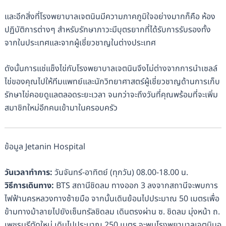
และอีกสิ่งที่โรงพยาบาลเจตนินมีความภาคภูมิใจอย่างมากก็คือ ห้อง
ปฏิบัติการต่างๆ สำหรับรักษาภาวะมีบุตรยากที่ได้รับการรับรองทั้ง
จากในประเทศและจากผู้เชี่ยวชาญในต่างประเทศ
ดังนั้นการแช่แช็งไข่กับโรงพยาบาลเจตนินจึงไม่ต่างจากการนำเซลล์
ไข่ของคุณไปให้ทีมแพทย์และนักวิทยาศาสตร์ผู้เชี่ยวชาญด้านการเก็บ
รักษาไข่คอยดูแลตลอดระยะเวลา จนกว่าจะถึงวันที่คุณพร้อมที่จะเพิ่ม
สมาชิกใหม่อีกคนเข้ามาในครอบครัว
ข้อมูล Jetanin Hospital
วันเวลาทำการ:
วันจันทร์-อาทิตย์ (ทุกวัน) 08.00-18.00 น.
วิธีการเดินทาง:
BTS สถานีชิดลม ทางออก 3 ลงจากสถานีจะพบการ
ไฟฟ้านครหลวงทางซ้ายมือ จากนั้นเดินย้อนไปประมาณ 50 เมตรเพื่อ
ข้ามทางม้าลายไปยังเซ็นทรัลชิดลม เดินตรงผ่าน ซ. ชิดลม มุ่งหน้า ถ.
เพชรบุรีตัดใหม่ เดินไปประมาณ 250 เมตร จะพบโรงพยาบาลเจตนินอ