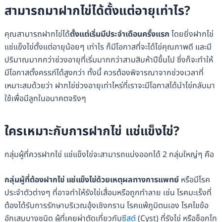
สามารถมาฝากไข่ได้ตั้งแต่อายุเท่าไร?
คุณสามารถฝากไข่ได้
ตั้งแต่เริ่มมีประจำเดือนครั้งแรก
โดยยิ่งฝากไข่
แช่แข็งไข่ตั้งแต่อายุน้อยๆ เท่าไร ก็มีโอกาสที่จะได้ไข่คุณภาพดี และมี
ปริมาณมากกว่าช่วงอายุที่เริ่มมากกว่าสามสิบห้าปีขึ้นไป ซึ่งก็จะทำให้
มีโอกาสตั้งครรภ์ได้สูงกว่า ทั้งนี้ ควรต้องพิจารณาจากช่วงเวลาที่
เหมาะสมด้วยว่า ฝากไข่ช่วงอายุเท่าไหร่ที่เราจะมีโอกาสได้นำไข่กลับมา
ใช้เพื่อมีลูกในอนาคตจริงๆ
ใครเหมาะกับการฝากไข่ แช่แข็งไข่?
กลุ่มผู้ที่ควรฝากไข่ แช่แข็งไข่จะสามารถแบ่งออกได้ 2 กลุ่มใหญ่ๆ คือ
กลุ่มผู้ที่ต้องฝากไข่ แช่แข็งไข่ด้วยเหตุผลทางการแพทย์
หรือมีโรค
ประจำตัวต่างๆ ที่อาจทำให้รังไข่เสื่อมหรือถูกทำลาย เช่น โรคมะเร็งที่
ต้องได้รับการรักษาบริเวณอุ้งเชิงกราน โรคแพ้ภูมิตนเอง โรคไขข้อ
อักเสบบางชนิด ผู้ที่เคยผ่าตัดเกี่ยวกับ
ซีสต์
(Cyst) ที่รังไข่ หรือช็อกโก