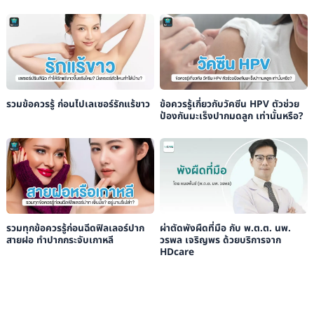
รวมข้อควรรู้ ก่อนไปเลเซอร์รักแร้ขาว
ข้อควรรู้เกี่ยวกับวัคซีน HPV ตัวช่วย
ป้องกันมะเร็งปากมดลูก เท่านั้นหรือ?
รวมทุกข้อควรรู้ก่อนฉีดฟิลเลอร์ปาก
ผ่าตัดพังผืดที่มือ กับ พ.ต.ต. นพ.
สายฝอ ทำปากกระจับเกาหลี
วรพล เจริญพร ด้วยบริการจาก
HDcare