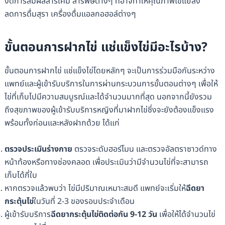
งดการสัมผัสสารเคมี สารพิษต่างๆ ที่อาจทำให้คุณภาพไข่แย่ลง
ลดการดื่มสุรา เครื่องดื่มแอลกอฮอล์ต่างๆ
ขั้นตอนการฝากไข่ แช่แข็งไข่มีอะไรบ้าง?
ขั้นตอนการฝากไข่ แช่แข็งไข่โดยหลักๆ จะเป็นการร่วมมือกันระหว่าง
แพทย์และผู้เข้ารับบริการในการผ่านกระบวนการขั้นตอนต่างๆ เพื่อให้
ไข่ที่เก็บไปมีความสมบูรณ์และได้จำนวนมากที่สุด นอกจากนี้ยังรวม
ถึงสุขภาพของผู้เข้ารับบริการหญิงที่มาฝากไข่ซึ่งจะยังต้องแข็งแรง
พร้อมทั้งก่อนและหลังฝากด้วย ได้แก่
ตรวจประเมินร่างกาย
ตรวจระดับฮอร์โมน และตรวจอัลตราซาวด์ทาง
หน้าท้องหรือทางช่องคลอด เพื่อประเมินว่ามีจำนวนไข่ที่จะสามารถ
เก็บได้กี่ใบ
หากตรวจแล้วพบว่า ไข่มีปริมาณเหมาะสมดี แพทย์จะเริ่มให้
ฉีดยา
กระตุ้นไข่
ในวันที่ 2-3 ของรอบประจำเดือน
ผู้เข้ารับบริการ
ฉีดยากระตุ้นไข่ติดต่อกัน 9-12 วัน
เพื่อให้ได้จำนวนไข่