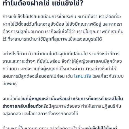
ทำไมต้องฝากไข่ แช่แข็งไข่?
การแช่แข็งไข่เปรียบเสมือนการซื้อประกัน หมายถึงว่า เราเลือกที่จะ
ฝากไข่ไว้ตั้งแต่วันที่เราอายุยังน้อย ไข่ยังมีคุณภาพดีอยู่ และหากเรา
ต้องการมีลูกในอนาคต เราก็จะอุ่นใจได้ว่า เรามีไข่คุณภาพดีที่เราเก็บ
ไว้ ที่จะสามารถนำมาใช้มีลูกที่สุขภาพแข็งแรงสมบูรณ์ได้
อย่างไรก็ตาม ด้วยค่านิยมในปัจจุบันที่เปลี่ยนไป รวมถึงหน้าที่การ
งานและภาระต่างๆ ที่ยังไม่พร้อม จึงทำให้ผู้หญิงหลายคนมีลูกช้าลง
กว่าเดิม และยังรวมถึงผู้หญิงที่มีโรคประจำตัวบางอย่างซึ่งทำให้
แผนการมีลูกต้องเลื่อนออกไปก่อน เช่น
โรคมะเร็ง
โรคเกี่ยวกับระบบ
สืบพันธุ์
จนเมื่อถึง
วันที่ผู้หญิงเหล่านั้นพร้อมสำหรับการตั้งครรภ์ เซลล์ไข่ใน
ร่างกายกลับเสื่อมตัว
หรือมีคุณภาพด้อยลง ทำให้โอกาสปฏิสนธิกับ
อสุจิลดลง และโอกาสการตั้งครรภ์ลดลงได้
ด้วยเหตุนี้ในหลายๆ ครอบครัวจึงตัดสินใจที่จะ
แช่แข็งไข่ไว้ตั้งแต่