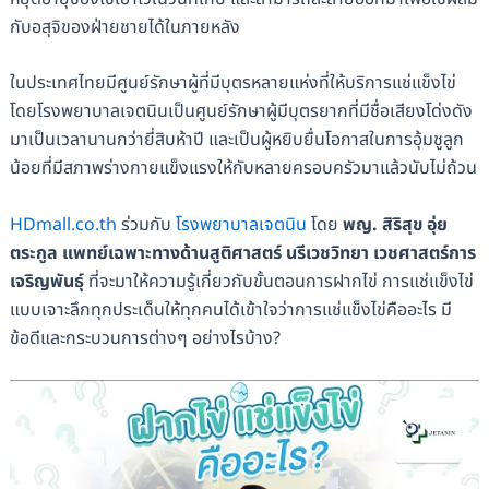
กับอสุจิของฝ่ายชายได้ในภายหลัง
ในประเทศไทยมีศูนย์รักษาผู้ที่มีบุตรหลายแห่งที่ให้บริการแช่แข็งไข่
โดยโรงพยาบาลเจตนินเป็นศูนย์รักษาผู้มีบุตรยากที่มีชื่อเสียงโด่งดัง
มาเป็นเวลานานกว่ายี่สิบห้าปี และเป็นผู้หยิบยื่นโอกาสในการอุ้มชูลูก
น้อยที่มีสภาพร่างกายแข็งแรงให้กับหลายครอบครัวมาแล้วนับไม่ถ้วน
HDmall.co.th
ร่วมกับ
โรงพยาบาลเจตนิน
โดย
พญ. สิริสุข อุ่ย
ตระกูล แพทย์เฉพาะทางด้านสูติศาสตร์ นรีเวชวิทยา เวชศาสตร์การ
เจริญพันธุ์
ที่จะมาให้ความรู้เกี่ยวกับขั้นตอนการฝากไข่ การแช่แข็งไข่
แบบเจาะลึกทุกประเด็นให้ทุกคนได้เข้าใจว่าการแช่แข็งไข่คืออะไร มี
ข้อดีและกระบวนการต่างๆ อย่างไรบ้าง?