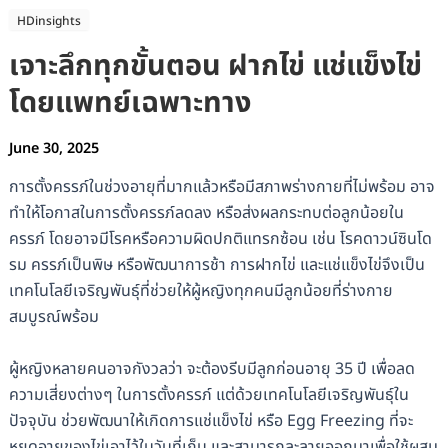
HDinsights
เจาะลึกทุกขั้นตอน ฝากไข่ แช่แข็งไข่
โดยแพทย์เฉพาะทาง
June 30, 2025
การตั้งครรภ์ในช่วงอายุที่มากแล้วหรือมีสภาพร่างกายที่ไม่พร้อม อาจ
ทำให้โอกาสในการตั้งครรภ์ลดลง หรือส่งผลกระทบต่อลูกน้อยใน
ครรภ์ โดยอาจมีโรคหรือความผิดปกติแทรกซ้อน เช่น โรคดาวน์ซินโด
รม ครรภ์เป็นพิษ หรือพัฒนาการช้า การฝากไข่ และแช่แข็งไข่จึงเป็น
เทคโนโลยีเจริญพันธุ์ที่ช่วยให้ผู้หญิงทุกคนมีลูกน้อยที่ร่างกาย
สมบูรณ์พร้อม
ผู้หญิงหลายคนอาจกังวลว่า จะต้องรีบมีลูกก่อนอายุ 35 ปี เพื่อลด
ความเสี่ยงต่างๆ ในการตั้งครรภ์ แต่ด้วยเทคโนโลยีเจริญพันธุ์ใน
ปัจจุบัน ช่วยพัฒนาให้เกิดการแช่แข็งไข่ หรือ Egg Freezing ที่จะ
หยุดอายุของไข่เอาไว้ในวันที่เก็บ และสามารถละลายออกมาเพื่อใช้ผสม