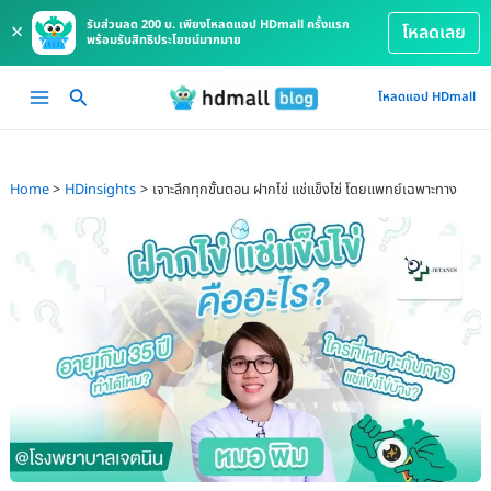
รับส่วนลด 200 บ. เพียงโหลดแอป HDmall ครั้งแรก
×
โหลดเลย
พร้อมรับสิทธิประโยชน์มากมาย
Skip
Main
โหลดแอป HDmall
to
Menu
content
Home
HDinsights
เจาะลึกทุกขั้นตอน ฝากไข่ แช่แข็งไข่ โดยแพทย์เฉพาะทาง