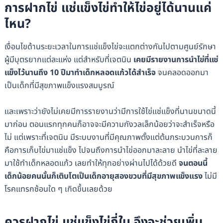
การฝากไข่ แช่แข็งไข่ทำให้ไข่อยู่ได้นานแค่
ไหน?
เงื่อนไขด้านระยะเวลาในการแช่แข็งไข่จะแตกต่างกันไปตามศูนย์รักษา
ผู้มีบุตรยากแต่ละแห่ง แต่สำหรับที่เจตนิน
เคยมีรายงานการนำไข่ที่แช่
แข็งไว้นานถึง 10 ปีมาทำเด็กหลอดแก้วได้สำเร็จ
จนคลอดออกมา
เป็นเด็กที่มีสุขภาพแข็งแรงสมบูรณ์
และเพราะว่ายังไม่เคยมีการรายงานว่ามีการใช้ไข่แช่แข็งที่นานขนาดนี้
มาก่อน ตอนแรกทุกคนก็อาจจะมีความกังวลเล็กน้อยว่าจะสำเร็จหรือ
ไม่ แต่เพราะที่เจตนิน มีระบบงานที่มีคุณภาพตั้งแต่ต้นกระบวนการก็
คือการเก็บไข่มาแช่แข็ง ไปจนถึงการนำไข่ออกมาละลาย นำไข่ที่ละลาย
มาใช้ทำเด็กหลอดแก้ว เลยทำให้ทุกอย่างผ่านไปได้ด้วยดี
จนตอนนี้
เด็กน้อยคนนั้นก็เติบโตเป็นเด็กอายุสองขวบที่มีสุขภาพแข็งแรง
ไม่มี
โรคแทรกซ้อนใด ๆ เกิดขึ้นเลยด้วย
ควรฝากไข่ แช่แข็งไข่กี่ใบ จึงจะช่วยเพิ่ม