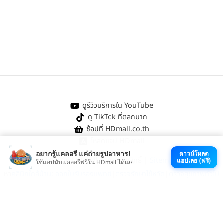
ดูรีวิวบริการใน YouTube
ดู TikTok ที่ตลกมาก
ช้อปที่ HDmall.co.th
โหลดแอป HDmall
อยากรู้แคลอรี แค่ถ่ายรูปอาหาร!
ดาวน์โหลด
@ 2026 HDmall | สงวนลิขสิทธิ์ |
Sitemap
แอปเลย (ฟรี)
ใช้แอปนับแคลอรีฟรีใน HDmall ได้เลย
หา
คลินิกใกล้บ้าน
:
ออกใบรับรองแพทย์
|
ตรวจรักษาไข้หวัด
|
ตรวจสุขภาพทั่วไป