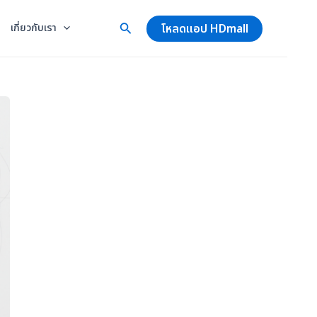
โหลดแอป HDmall
เกี่ยวกับเรา