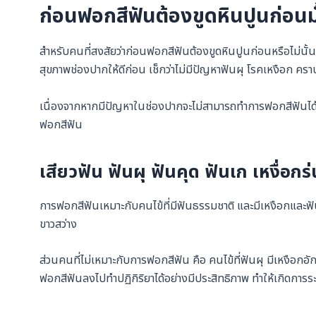
ก่อนฟอกสีฟันต้องขูดหินปูนก่อนม
สำหรับคนที่สงสัยว่าก่อนฟอกสีฟันต้องขูดหินปูนก่อนหรือไม่นั้
สุขภาพช่องปากให้ดีก่อน เช็กว่าไม่มีปัญหาฟันผุ โรคเหงือก ครา
เนื่องจากหากมีปัญหาในช่องปากจะไม่สามารถทำการฟอกสีฟันได้ ซ
ฟอกสีฟัน
เสียวฟัน ฟันผุ ฟันคุด ฟันเก เหงื่อก
การฟอกสีฟันเหมาะกับคนไข้ที่มีฟันธรรมชาติ และมีเหงือกและฟันที
ขาวสว่าง
ส่วนคนที่ไม่เหมาะกับการฟอกสีฟัน คือ คนไข้ที่ฟันผุ มีเหงือกอ
ฟอกสีฟันลงไปทำปฏิกิริยาได้อย่างมีประสิทธิภาพ ทำให้เกิดการร