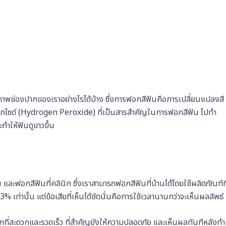
พช่องปากของเราอย่างไรได้บ้าง ซึ่งการฟอกสีฟันคือการเปลี่ยนแปลงสี
์ออกไซด์ (Hydrogen Peroxide) ที่เป็นสารสำคัญในการฟอกสีฟัน ไปทำ
ทำให้ฟันดูขาวขึ้น
และฟอกสีฟันที่คลินิก ซึ่งเราสามารถฟอกสีฟันที่บ้านได้โดยใช้ผลิตภัณฑ์ที
เท่านั้น แต่ข้อเสียที่เห็นได้ชัดนั่นคือการใช้เวลานานกว่าจะเห็นผลลัพธ์
ือกที่สะดวกและรวดเร็ว ที่สำคัญยังให้ความปลอดภัย และเห็นผลทันทีหลังทำ