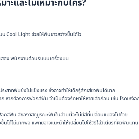
มาะและไม่เหมาะกับใคร?
บบ Cool Light ช่วยให้ฟันขาวสว่างขึ้นได้ไว
ด
กแสดง พนักงานต้อนรับบนเครื่องบิน
งประสาทฟันยังไม่แข็งแรง ซึ่งอาจทำให้เด็กรู้สึกเสียวฟันได้มาก
ปาก หากต้องการฟอกสีฟัน จำเป็นต้องรักษาให้หายเสียก่อน เช่น โรคเหงือ
ฟอกสีฟัน สีของวัสดุบูรณะฟันในส่วนนี้จะไม่มีสีที่เปลี่ยนแปลงไปด้วย
้นได้ไม่มากพอ แพทย์อาจแนะนำให้เปลี่ยนไปใช้วิธีใส่วีเนียร์ที่ผิวฟันแทน