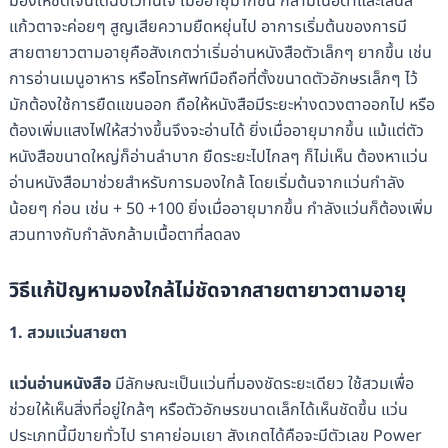
มองให้ชัดเจนได้ฉับไวทันใจ เมื่ออายุมากขึ้น กล้ามเนื้อตาและเลนส์
แก้วตาจะค่อยๆ สูญเสียความยืดหยุ่นไป อาการเริ่มต้นของการมี
สายตายาวตามอายุคือสังเกตว่าเริ่มอ่านหนังสือตัวเล็กๆ ยากขึ้น เช่น
การอ่านเมนูอาหาร หรือโทรศัพท์มือถือที่ตั้งขนาดตัวอักษรเล็กๆ ไว้
มักต้องใช้การยืดแขนออก ถือให้หนังสือมีระยะห่างดวงตาออกไป หรือ
ต้องเพิ่มแสงไฟให้สว่างขึ้นจึงจะอ่านได้ ยิ่งเมื่ออายุมากขึ้น แม้แต่ตัว
หนังสือขนาดใหญ่ก็อ่านลำบาก ยืดระยะไปไกลๆ ก็ไม่เห็น ต้องหาแว่น
อ่านหนังสือมาช่วยสำหรับการมองใกล้ โดยเริ่มต้นจากแว่นกำลัง
น้อยๆ ก่อน เช่น + 50 +100 ยิ่งเมื่ออายุมากขึ้น กำลังแว่นก็ต้องเพิ่ม
สวนทางกับกำลังกล้ามเนื้อตาที่ลดลง
วิธีแก้ปัญหามองใกล้ไม่ชัดจากสายตายาวตามอายุ
1. สวมแว่นสายตา
แว่นอ่านหนังสือ
มีลักษณะเป็นแว่นที่มองชัดระยะเดียว ใช้สวมเพื่อ
ช่วยให้เห็นสิ่งที่อยู่ใกล้ๆ หรือตัวอักษรขนาดเล็กได้เห็นชัดขึ้น แว่น
ประเภทนี้มีขายทั่วไป ราคาย่อมเยา สังเกตได้คือจะมีตัวเลข Power