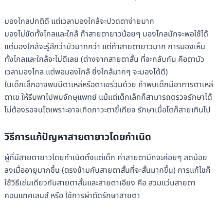
มองไกลปกติดี แต่เวลามองใกล้จะปวดตาง่ายมาก
มองไม่ชัดทั้งไกลและใกล้ ถ้าสายตายาวน้อยๆ มองไกลมักจะพอใช้ได้
แต่มองใกล้จะรู้สึกว่ามัวมากกว่า แต่ถ้าสายตายาวมาก การมองเห็น
ทั้งไกลและใกล้จะไม่ดีเลย (ต่างจากสายตาสั้น ที่จะกลับกัน คือตามัว
เวลามองไกล แต่พอมองใกล้ ยิ่งใกล้มากๆ จะมองได้ดี)
ในเด็กเล็กอาจพบมีตาเหล่หรือตาเขร่วมด้วย ถ้าพบเด็กมีอาการตาเหล่
ตาเข ให้รีบพาไปพบจักษุแพทย์ แม้แต่เด็กเล็กก็สามารถตรวจรักษาได้
ไม่ต้องรอจนโตเพราะอาจเกิดภาวะตาขี้เกียจ รักษาเมื่อโตก็สายเกินไป
วิธีการแก้ปัญหาสายตายาวโดยกำเนิด
ผู้ที่มีสายตายาวโดยกำเนิดตั้งแต่เด็ก ค่าสายตามักจะค่อยๆ ลดน้อย
ลงเมื่ออายุมากขึ้น (ตรงข้ามกับสายตาสั้นที่จะสั้นมากขึ้น) การแก้ไขก็
ใช้วิธีเช่นเดียวกับสายตาสั้นและสายตาเอียง คือ สวมแว่นสายตา
คอนแทคเลนส์ หรือ ใช้การผ่าตัดรักษาสายตา