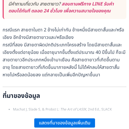
มีคำถามเกี่ยวกับ สายตายาว?
สอบถามฟรีทาง LINE รับคำ
ตอบได้ทันที ตลอด 24 ชั่วโมง เพื่อความสบายใจของคุณ
กรณีแรก สายตาในตา 2 ข้างไม่เท่ากัน ข้างหนึ่งมีสายตาสั้นและ/หรือ
เอียง อีกข้างมีสายตายาวและ/หรือเอียง
กรณีที่สอง มีสายตาผิดปกติประเภทโครงสร้าง โดยมีสายตาสั้นและ
เอียงตั้งแต่อายุน้อย เมื่ออายุมากขึ้นตั้งแต่ประมาณ 40 ปีขึ้นไป ก็จะมี
สายตายาวอีกประเภทหนึ่งเข้ามาเยือน คือสายตายาวที่เกิดขึ้นตาม
อายุ โดยสายตายาวที่เกิดขึ้นมาภายหลังนี้ ไม่ได้หักลบให้สายตาสั้น
หายไปหรือลดน้อยลง แต่กลายเป็นเพิ่มอีกปัญหาขึ้นมา
ที่มาของข้อมูล
Machat J, Slade S, & Probst L:
The Art of LASIK
, 2nd Ed., SLACK
Incorporated.
แสดงที่มาของข้อมูลเพิ่มเติม
American Academy of Ophthalmology:
2018-2019 Basic and Clinical