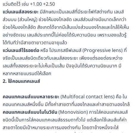
แว่นติดไว้ เช่น +1.00 +2.50
แว่นเลนส์สองระยะ
มีลักษณะเป็นเลนส์ที่มีระยะโฟกัสต่างกัน เลนส์
ส่วนบน (ส่วนใหญ่) ช่วยให้มองไกลชัด เลนส์ส่วนล่างมีขนาดเล็กกว่า
ช่วยให้มองใกล้ชัด สังเกตได้จากมีเส้นแบ่งส่วนมองไกลและใกล้ให้เห็น
อย่างชัดเจน เลนส์ประเภทนี้ไม่ค่อยได้รับความนิยม เพราะมองแล้วรู้
ได้ทันทีว่ามีสายตายาวตามอายุแล้ว
แว่นเลนส์ไร้รอยต่อ
หรือ โปรเกรสซีฟเลนส์ (Progressive lens) ที่
จริงเป็นเลนส์ชนิดเดียวกับเลนส์สองระยะ เพียงแต่รอยต่อระหว่าง
เลนส์ทั้งสองระยะจะไม่เห็นเป็นเส้น ปัจจุบันได้รับความนิยมมาก มี
หลากหลายแบรนด์ให้เลือก
2. ใช้คอนแทคเลนส์
คอนแทคเลนส์แบบหลายระยะ
(Multifocal contact lens) คือ ใน
คอนแทคเลนส์หนึ่งชิ้น มีทั้งค่าสายตาที่มองไกลและค่าสายตามองใกล้
คอนแทคเลนส์แบบโมโนวิชัน
(Monovision) การใส่คอนแทคเลนส์
ชนิดนี้เป็นการใส่คอนแทคเลนส์ธรรมดาทั่วไป แต่เลือกใช้เลนส์แก้ค่า
สายตาโดยมีเป้าหมายระยะการมองต่างกัน โดยตาข้างหนึ่งจะใส่