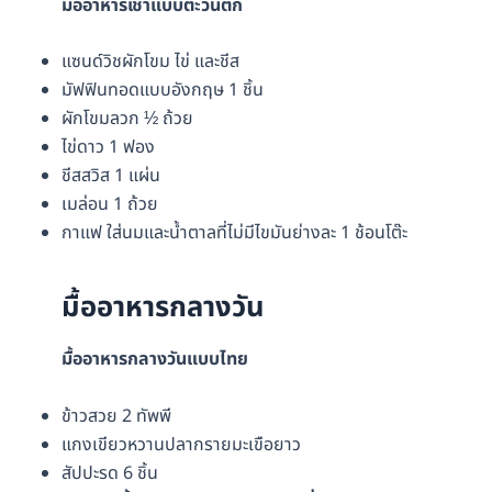
มื้ออาหารเช้าแบบตะวันตก
แซนด์วิชผักโขม ไข่ และชีส
มัฟฟินทอดแบบอังกฤษ 1 ชิ้น
ผักโขมลวก ½ ถ้วย
ไข่ดาว 1 ฟอง
ชีสสวิส 1 แผ่น
เมล่อน 1 ถ้วย
กาแฟ ใส่นมและน้ำตาลที่ไม่มีไขมันย่างละ 1 ช้อนโต๊ะ
มื้ออาหารกลางวัน
มื้ออาหารกลางวันแบบไทย
ข้าวสวย 2 ทัพพี
แกงเขียวหวานปลากรายมะเขือยาว
สัปปะรด 6 ชิ้น