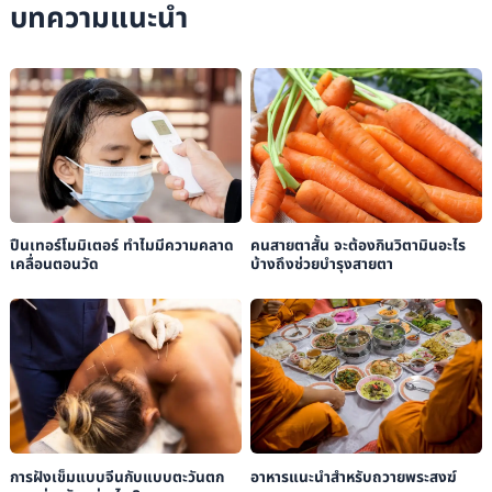
บทความแนะนำ
ปืนเทอร์โมมิเตอร์ ทำไมมีความคลาด
คนสายตาสั้น จะต้องกินวิตามินอะไร
เคลื่อนตอนวัด
บ้างถึงช่วยบำรุงสายตา
การฝังเข็มแบบจีนกับแบบตะวันตก
อาหารแนะนำสำหรับถวายพระสงฆ์