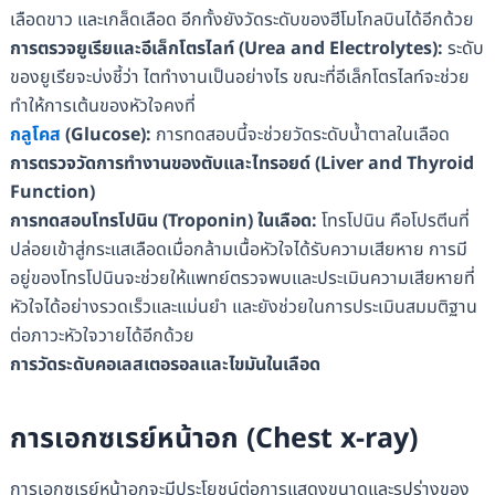
เลือดขาว และเกล็ดเลือด อีกทั้งยังวัดระดับของฮีโมโกลบินได้อีกด้วย
การตรวจยูเรียและอีเล็กโตรไลท์ (
Urea and Electrolytes):
ระดับ
ของยูเรียจะบ่งชี้ว่า ไตทำงานเป็นอย่างไร ขณะที่อีเล็กโตรไลท์จะช่วย
ทำให้การเต้นของหัวใจคงที่
กลูโคส
(
Glucose):
การทดสอบนี้จะช่วยวัดระดับน้ำตาลในเลือด
การตรวจวัดการทำงานของตับและไทรอยด์ (
Liver and Thyroid
Function)
การทดสอบโทรโปนิน (
Troponin) ในเลือด:
โทรโปนิน คือโปรตีนที่
ปล่อยเข้าสู่กระแสเลือดเมื่อกล้ามเนื้อหัวใจได้รับความเสียหาย การมี
อยู่ของโทรโปนินจะช่วยให้แพทย์ตรวจพบและประเมินความเสียหายที่
หัวใจได้อย่างรวดเร็วและแม่นยำ และยังช่วยในการประเมินสมมติฐาน
ต่อภาวะหัวใจวายได้อีกด้วย
การวัดระดับคอเลสเตอรอลและไขมัน
ในเลือด
การเอกซเรย์หน้าอก (Chest x-ray)
การเอกซเรย์หน้าอกจะมีประโยชน์ต่อการแสดงขนาดและรูปร่างของ