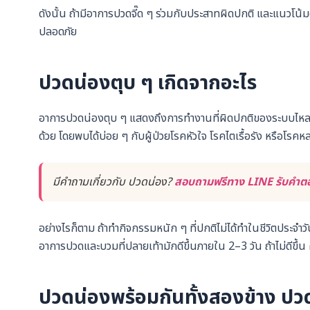
ดังนั้น ถ้ามีอาการปวดจี๊ด ๆ ร่วมกับประสาทผิดปกติ และแนวโน้มด
ปลอดภัย
ปวดน่องตุบ ๆ เกิดจากอะไร
อาการปวดน่องตุบ ๆ แสดงถึงการทำงานที่ผิดปกติของระบบไหลเวี
ด้วย โดยพบได้บ่อย ๆ กับผู้ป่วยโรคหัวใจ โรคไตเรื้อรัง หรือโรค
มีคำถามเกี่ยวกับ ปวดน่อง?
สอบถามฟรีทาง LINE รับคำตอบ
อย่างไรก็ตาม ถ้าทำกิจกรรมหนัก ๆ ที่ปกติไม่ได้ทำในชีวิตประจำ
อาการปวดและบวมที่ปลายเท้ามักดีขึ้นภายใน 2–3 วัน ถ้าไม่ดีขึ้
ปวดน่องพร้อมกันทั้งสองข้าง ปว