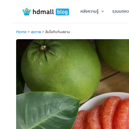
Skip
to
คลังความรู้
รวมบทคว
content
Home
สุขภาพ
ส้มโอทับทิมสยาม