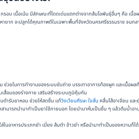
น กรอบ เนื้อเน้น มีลักษณะที่โดดเด่นแตกต่างจากส้มโอพันธุ์อื่นๆ คือ เนื้อ
นพันธุ์หายาก จะปลูกได้คุณภาพดีในเฉพาะพื้นที่จังหวัดนครศรีธรรมราช จนกล
บลม ช่วยในการทำงานของระบบขับถ่าย บรรเทาอาการท้องผูก และเนื้อผลที่
เสื่อมของร่างกาย เสริมสร้างระบบภูมิคุ้มกัน
นตำรับยาหอม ช่วยให้สดชื่น แก้
วิงเวียนศีรษะ
ใจสั่น
คลื่นไส้อาเจียน และย
ังสามารถนำมาทำเป็นยาใช้ภายนอก โดยนำมาหั่นเป็นชิ้น ๆ แล้วต้มน้ำอา
ส่ในอาหารประเภทยำ เมี่ยง ส้มตำ ข้าวยำ หรือนำมาทำเป็นของหวานก็ได้