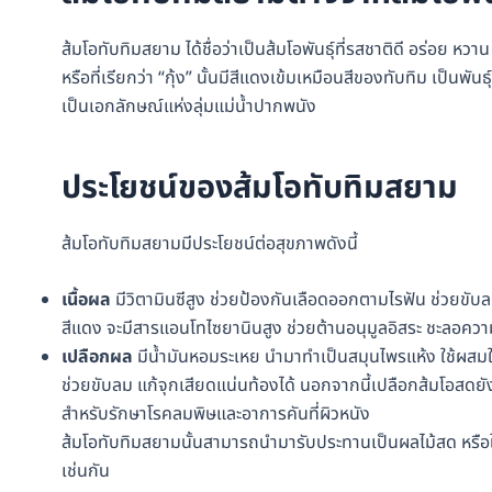
ส้มโอทับทิมสยาม ได้ชื่อว่าเป็นส้มโอพันธุ์ที่รสชาติดี อร่อย หวา
หรือที่เรียกว่า “กุ้ง” นั้นมีสีแดงเข้มเหมือนสีของทับทิม เป็
เป็นเอกลักษณ์แห่งลุ่มแม่น้ำปากพนัง
ประโยชน์ของส้มโอทับทิมสยาม
ส้มโอทับทิมสยามมีประโยชน์ต่อสุขภาพดังนี้
เนื้อผล
มีวิตามินซีสูง ช่วยป้องกันเลือดออกตามไรฟัน ช่วยขั
สีแดง จะมีสารแอนโทไซยานินสูง ช่วยต้านอนุมูลอิสระ ชะลอความ
เปลือกผล
มีน้ำมันหอมระเหย นำมาทำเป็นสมุนไพรแห้ง ใช้ผสมใ
ช่วยขับลม แก้จุกเสียดแน่นท้องได้ นอกจากนี้เปลือกส้มโอสดย
สำหรับรักษาโรคลมพิษและอาการคันที่ผิวหนัง
ส้มโอทับทิมสยามนั้นสามารถนำมารับประทานเป็นผลไม้สด หรือใ
เช่นกัน