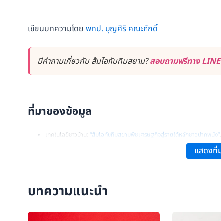
เขียนบทความโดย
พทป. บุญศิริ คณะภักดิ์
มีคำถามเกี่ยวกับ ส้มโอทับทิมสยาม?
สอบถามฟรีทาง LINE ร
ที่มาของข้อมูล
เทคโนโลยีชาวบ้าน:
“ส้มโอทับทิมสยามพืชเศรษฐกิจสู่รายได้หลักชาวปากพนัง”
.
กรมทรัพย์สินทางปัญญา:
“ส้มโอทับทิมสยามปากพนัง”
.
แสดงที่ม
Palangkaset:
“ส้มโอทับทิมสยาม ปลูกไม่ยาก ขายง่าย กำไรงาม”
.
บทความแนะนำ