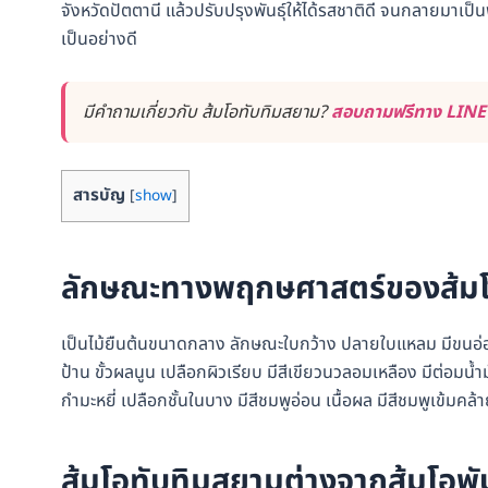
จังหวัดปัตตานี แล้วปรับปรุงพันธุ์ให้ได้รสชาติดี จนกลายมาเป
เป็นอย่างดี
มีคำถามเกี่ยวกับ ส้มโอทับทิมสยาม?
สอบถามฟรีทาง LINE ร
สารบัญ
[
show
]
ลักษณะทางพฤกษศาสตร์ของส้มโ
เป็นไม้ยืนต้นขนาดกลาง ลักษณะใบกว้าง ปลายใบแหลม มีขนอ่
ป้าน ขั้วผลนูน เปลือกผิวเรียบ มีสีเขียวนวลอมเหลือง มีต่อมน้
กำมะหยี่ เปลือกชั้นในบาง มีสีชมพูอ่อน เนื้อผล มีสีชมพูเข้มค
ส้มโอทับทิมสยามต่างจากส้มโอพันธ