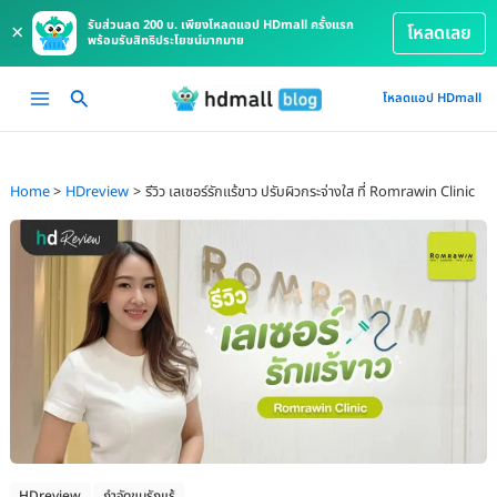
รับส่วนลด 200 บ. เพียงโหลดแอป HDmall ครั้งแรก
×
โหลดเลย
พร้อมรับสิทธิประโยชน์มากมาย
Skip
Main
โหลดแอป HDmall
to
Menu
content
Home
HDreview
รีวิว เลเซอร์รักแร้ขาว ปรับผิวกระจ่างใส ที่ Romrawin Clinic
HDreview
กำจัดขนรักแร้