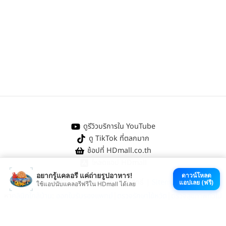
ดูรีวิวบริการใน YouTube
ดู TikTok ที่ตลกมาก
ช้อปที่ HDmall.co.th
โหลดแอป HDmall
อยากรู้แคลอรี แค่ถ่ายรูปอาหาร!
ดาวน์โหลด
@ 2026 HDmall | สงวนลิขสิทธิ์ |
Sitemap
แอปเลย (ฟรี)
ใช้แอปนับแคลอรีฟรีใน HDmall ได้เลย
หา
คลินิกใกล้บ้าน
:
ออกใบรับรองแพทย์
|
ตรวจรักษาไข้หวัด
|
ตรวจสุขภาพทั่วไป