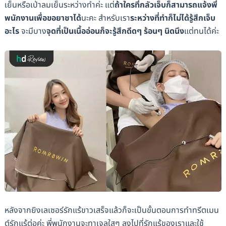
เย็นหรือเป่าลมเย็นระหว่างทำค่ะ แต่
ถ้าใครที่กลัวเจ็บก็สามารถแจ้งพี่
พนักงานเพื่อขอยาชาได้
นะคะ สำหรับเรา
ระหว่างที่ทำก็ไม่ได้รู้สึกเจ็บ
อะไร
จะมีบาง
จุดที่เป็นเนื้ออ่อนก็จะรู้สึกดีดๆ ร้อนๆ นิดนึง
แต่ทนได้ค่ะ
หลังจากยิงเลเซอร์รักแร้ขาวเสร็จแล้วก็จะเป็นขั้นตอนการทำทรีตเมน
ต์รักแร้ต่อค่ะ พี่พนักงานจะทาเจลใสๆ ลงไปที่รักแร้ของเราและใช้