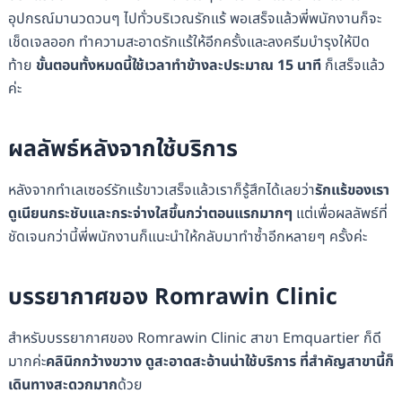
อุปกรณ์มานวดวนๆ ไปทั่วบริเวณรักแร้ พอเสร็จแล้วพี่พนักงานก็จะ
เช็ดเจลออก ทำความสะอาดรักแร้ให้อีกครั้งและลงครีมบำรุงให้ปิด
ท้าย
ขั้นตอนทั้งหมดนี้ใช้เวลาทำข้างละประมาณ 15 นาที
ก็เสร็จแล้ว
ค่ะ
ผลลัพธ์หลังจากใช้บริการ
หลังจากทำเลเซอร์รักแร้ขาวเสร็จแล้วเราก็รู้สึกได้เลยว่า
รักแร้ของเรา
ดูเนียนกระชับและกระจ่างใสขึ้นกว่าตอนแรกมากๆ
แต่เพื่อผลลัพธ์ที่
ชัดเจนกว่านี้พี่พนักงานก็แนะนำให้กลับมาทำซ้ำอีกหลายๆ ครั้งค่ะ
บรรยากาศของ Romrawin Clinic
สำหรับบรรยากาศของ Romrawin Clinic สาขา Emquartier ก็ดี
มากค่ะ
คลินิกกว้างขวาง ดูสะอาดสะอ้านน่าใช้บริการ ที่สำคัญสาขานี้ก็
เดินทางสะดวกมาก
ด้วย