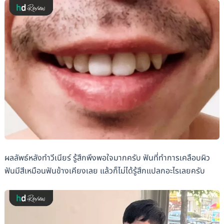
ผลลัพธ์หลังทำวีเนียร์ รู้สึกพึงพอใจมากครับ ฟันที่ทำการเคลือบผิว
ฟันมีสีเหมือนฟันข้างเคียงเลย แล้วก็ไม่ได้รู้สึกแปลกอะไรเลยครับ