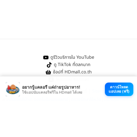
ดูรีวิวบริการใน YouTube
ดู TikTok ที่ตลกมาก
ช้อปที่ HDmall.co.th
โหลดแอป HDmall
อยากรู้แคลอรี แค่ถ่ายรูปอาหาร!
ดาวน์โหลด
@ 2026 HDmall | สงวนลิขสิทธิ์ |
Sitemap
แอปเลย (ฟรี)
ใช้แอปนับแคลอรีฟรีใน HDmall ได้เลย
หา
คลินิกใกล้บ้าน
:
ออกใบรับรองแพทย์
|
ตรวจรักษาไข้หวัด
|
ตรวจสุขภาพทั่วไป