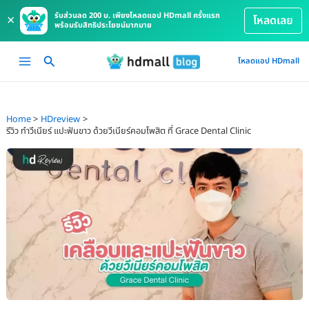
รับส่วนลด 200 บ. เพียงโหลดแอป HDmall ครั้งแรก
×
โหลดเลย
พร้อมรับสิทธิประโยชน์มากมาย
Skip
Main
โหลดแอป HDmall
to
Menu
content
Home
HDreview
รีวิว ทำวีเนียร์ แปะฟันขาว ด้วยวีเนียร์คอมโพสิต ที่ Grace Dental Clinic