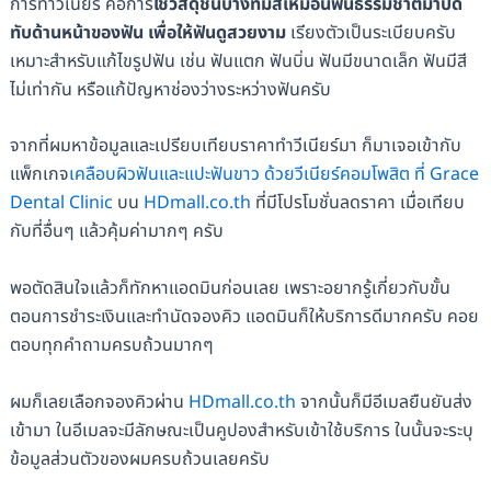
การทำวีเนียร์ คือการ
ใช้วัสดุชิ้นบางที่มีสีเหมือนฟันธรรมชาติมาปิด
ทับด้านหน้าของฟัน เพื่อให้ฟันดูสวยงาม
เรียงตัวเป็นระเบียบครับ
เหมาะสำหรับแก้ไขรูปฟัน เช่น ฟันแตก ฟันบิ่น ฟันมีขนาดเล็ก ฟันมีสี
ไม่เท่ากัน หรือแก้ปัญหาช่องว่างระหว่างฟันครับ
จากที่ผมหาข้อมูลและเปรียบเทียบราคาทำวีเนียร์มา ก็มาเจอเข้ากับ
แพ็กเกจ
เคลือบผิวฟันและแปะฟันขาว ด้วยวีเนียร์คอมโพสิต ที่ Grace
Dental Clinic
บน
HDmall.co.th
ที่มีโปรโมชั่นลดราคา เมื่อเทียบ
กับที่อื่นๆ แล้วคุ้มค่ามากๆ ครับ
พอตัดสินใจแล้วก็ทักหาแอดมินก่อนเลย เพราะอยากรู้เกี่ยวกับขั้น
ตอนการชำระเงินและทำนัดจองคิว แอดมินก็ให้บริการดีมากครับ คอย
ตอบทุกคำถามครบถ้วนมากๆ
ผมก็เลยเลือกจองคิวผ่าน
HDmall.co.th
จากนั้นก็มีอีเมลยืนยันส่ง
เข้ามา ในอีเมลจะมีลักษณะเป็นคูปองสำหรับเข้าใช้บริการ ในนั้นจะระบุ
ข้อมูลส่วนตัวของผมครบถ้วนเลยครับ