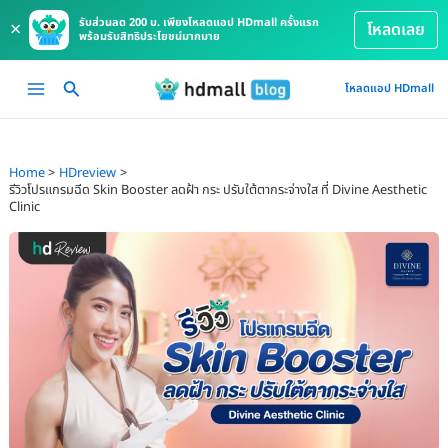
รับส่วนลด 200 บ. เพียงโหลดแอป HDmall ครั้งแรก
×
โหลดเลย
พร้อมรับสิทธิประโยชน์มากมาย
Skip
Main
โหลดแอป HDmall
to
Menu
content
Home
HDreview
รีวิวโปรแกรมฉีด Skin Booster ลดฝ้า กระ ปรับใต้ตากระจ่างใส ที่ Divine Aesthetic
Clinic