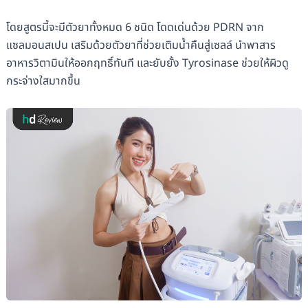
โดยสูตรนี้จะมีตัวยาทั้งหมด 6 ชนิด โดดเด่นด้วย PDRN จาก
แซลมอนสเปน เสริมด้วยตัวยาที่ช่วยเติมน้ำคืนสู่เซลล์ นำพาสาร
อาหารวิตามินให้ออกฤทธิ์​ทันที และยับยั้ง​ Tyrosinase​ ช่วยให้ผิวดู
กระจ่างใสมากขึ้น