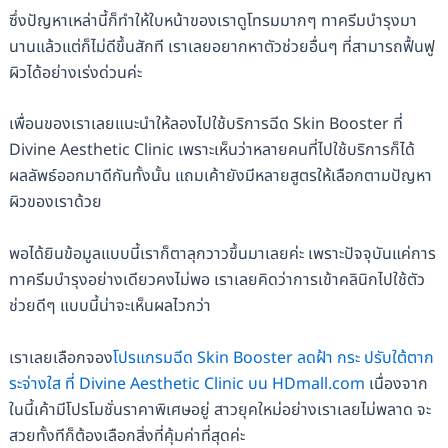
ซึ่งปัญหาเหล่านี้ก็ทำให้ใบหน้าของเราดูโทรมมากๆ ทาครีมบำรุงมา
นานแล้วแต่ก็ไม่ดีขึ้นสักที เราเลยอยากหาตัวช่วยอื่นๆ ที่สามารถฟื้นฟู
ผิวได้อย่างเร่งด่วนค่ะ
เพื่อนของเราเลยแนะนำให้ลองไปใช้บริการฉีด Skin Booster ที่
Divine Aesthetic Clinic เพราะเห็นว่าหลายคนที่ไปใช้บริการก็ได้
ผลลัพธ์ออกมาดีกันทั้งนั้น แถมเค้ายังมีหลายสูตรให้เลือกตามปัญหา
ผิวของเราด้วย
พอได้ยินข้อมูลแบบนี้เราก็ตาลุกวาวขึ้นมาเลยค่ะ เพราะปัจจุบันแค่การ
ทาครีมบำรุงอย่างเดียวคงไม่พอ เราเลยคิดว่าการเข้าคลินิกไปใช้ตัว
ช่วยดีๆ แบบนี้น่าจะเห็นผลไวกว่า
เราเลยเลือกจอง
โปรแกรมฉีด Skin Booster ลดฝ้า กระ ปรับใต้ตาก
ระจ่างใส ที่ Divine Aesthetic Clinic บน HDmall.com
เนื่องจาก
ในนี้เค้ามีโปรโมชั่นราคาพิเศษอยู่ สาวยุคใหม่อย่างเราเลยไม่พลาด จะ
สวยทั้งทีก็ต้องเลือกสิ่งที่คุ้มค่าที่สุดค่ะ