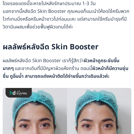
โดยรอยแดงนี้จะหายไปหลังรักษาประมาณ 1-3 วัน
นอกจากนี้หลังฉีด Skin Booster คุณหมอก็แนะนำให้งดใช้ครีมพวก
ไวท์เทนนิ่งหรือครีมหน้าขาวไปก่อนนะคะ แต่สามารถใช้ครีมบำรุงที่มี
วิตามินผสมเพื่อช่วยฟื้นฟูผิวแทนได้ค่ะ
ผลลัพธ์หลังฉีด Skin Booster
ผลลัพธ์หลังฉีด Skin Booster เราก็รู้สึกว่า
ผิวหน้าดูกระชับขึ้น
มากๆ
และจากเดิมที่มีปัญหาผิวแห้งกร้าน ตอนนี้
ผิวหน้าก็มีความชุ่ม
ชื่น ดูอิ่มน้ำ สามารถแต่งหน้าติดได้ง่ายขึ้นกว่าเดิมแล้วค่ะ