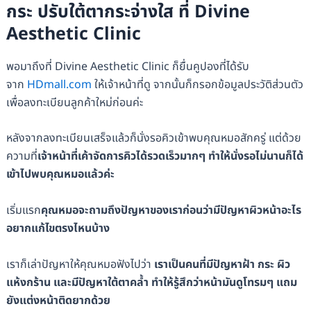
กระ ปรับใต้ตากระจ่างใส ที่ Divine
Aesthetic Clinic
พอมาถึงที่ Divine Aesthetic Clinic ก็ยื่นคูปองที่ได้รับ
จาก
HDmall.com
ให้เจ้าหน้าที่ดู จากนั้นก็กรอกข้อมูลประวัติส่วนตัว
เพื่อลงทะเบียนลูกค้าใหม่ก่อนค่ะ
หลังจากลงทะเบียนเสร็จแล้วก็นั่งรอคิวเข้าพบคุณหมอสักครู่ แต่ด้วย
ความที่
เจ้าหน้าที่เค้าจัดการคิวได้รวดเร็วมากๆ ทำให้นั่งรอไม่นานก็ได้
เข้าไปพบคุณหมอแล้วค่ะ
เริ่มแรก
คุณหมอจะถามถึงปัญหาของเราก่อนว่ามีปัญหาผิวหน้าอะไร
อยากแก้ไขตรงไหนบ้าง
เราก็เล่าปัญหาให้คุณหมอฟังไปว่า
เราเป็นคนที่มีปัญหาฝ้า กระ ผิว
แห้งกร้าน และมีปัญหาใต้ตาคล้ำ ทำให้รู้สึกว่าหน้ามันดูโทรมๆ แถม
ยังแต่งหน้าติดยากด้วย