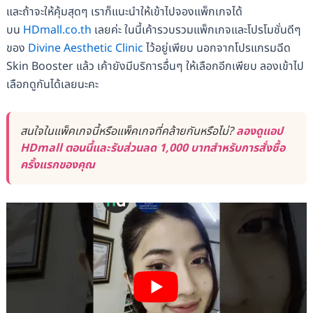
และถ้าจะให้คุ้มสุดๆ เราก็แนะนำให้เข้าไปจองแพ็กเกจได้
บน
HDmall.co.th
เลยค่ะ ในนี้เค้ารวบรวมแพ็กเกจและโปรโมชั่นดีๆ
ของ
Divine Aesthetic Clinic
ไว้อยู่เพียบ นอกจากโปรแกรมฉีด
Skin Booster แล้ว เค้ายังมีบริการอื่นๆ ให้เลือกอีกเพียบ ลองเข้าไป
เลือกดูกันได้เลยนะคะ
สนใจในแพ็คเกจนี้หรือแพ็คเกจที่คล้ายกันหรือไม่?
ลองดูแอป
HDmall ตอนนี้และรับส่วนลด 1,000 บาทสำหรับการสั่งซื้อ
ครั้งแรกของคุณ