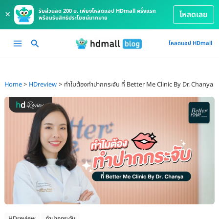
รับส่วนลด 200 บ. เพียงโหลดแอป HDmall ครั้งแรก
×
โหลดเลย
พร้อมรับสิทธิประโยชน์มากมาย
Skip
Main
โหลดแอป HDmall
to
Menu
content
Home
HDreview
ทำไมต้องทำปากกระจับ ที่ Better Me Clinic By Dr. Chanya
HDreview
ทำปากกระจับ