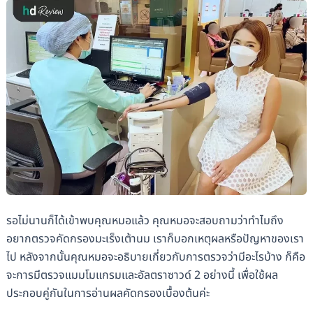
รอไม่นานก็ได้เข้าพบคุณหมอแล้ว คุณหมอจะสอบถามว่าทำไมถึง
อยากตรวจคัดกรองมะเร็งเต้านม เราก็บอกเหตุผลหรือปัญหาของเรา
ไป หลังจากนั้นคุณหมอจะอธิบายเกี่ยวกับการตรวจว่ามีอะไรบ้าง ก็คือ
จะการมีตรวจแมมโมแกรมและอัลตราซาวด์ 2 อย่างนี้ เพื่อใช้ผล
ประกอบคู่กันในการอ่านผลคัดกรองเบื้องต้นค่ะ