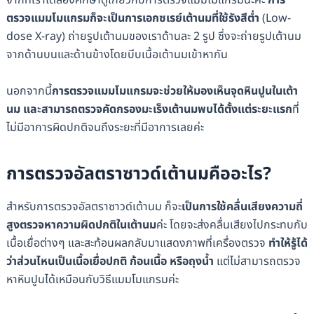
จากที่เราได้ลองศึกษาดูเกี่ยวกับการตรวจแมมโมแกรมนะคะ
การ
ตรวจแมมโมแกรมก็จะเป็นการเอกซเรย์เต้านมที่ใช้รังสีต่ำ
(Low-
dose X-ray) ถ่ายรูปเต้านมของเราด้านละ 2 รูป ซึ่งจะถ่ายรูปเต้านม
จากด้านบนและด้านข้างโดยบีบเนื้อเต้านมเข้าหากัน
นอกจากนี้
การตรวจแมมโมแกรมจะช่วยให้มองเห็นจุดหินปูนในเต้า
นม และสามารถตรวจคัดกรองมะเร็งเต้านมพบได้ตั้งแต่ระยะแรก
ที่
ไม่มีอาการผิดปกติจนถึงระยะที่มีอาการเลยค่ะ
การตรวจอัลตราซาวด์เต้านมคืออะไร?
สำหรับการตรวจอัลตราซาวด์เต้านม ก็จะ
เป็นการใช้คลื่นเสียงความถี่
สูงตรวจหาความผิดปกติในเต้านม
ค่ะ โดยจะส่งคลื่นเสียงไปกระทบกับ
เนื้อเยื่อต่างๆ และสะท้อนผลกลับมาแสดงภาพที่เครื่องตรวจ
ทำให้รู้ได้
ว่าส่วนไหนเป็นเนื้อเยื่อปกติ ก้อนเนื้อ หรือถุงน้ำ
แต่ไม่สามารถตรวจ
หาหินปูนได้เหมือนกับวิธีแมมโมแกรมค่ะ