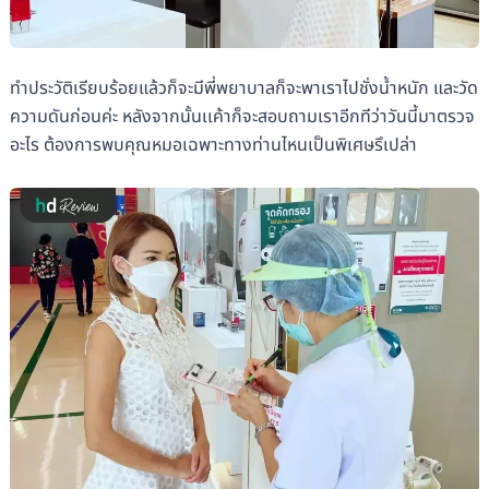
ทำประวัติเรียบร้อยแล้วก็จะมีพี่พยาบาลก็จะพาเราไปชั่งน้ำหนัก และวัด
ความดันก่อนค่ะ หลังจากนั้นเเค้าก็จะสอบถามเราอีกทีว่าวันนี้มาตรวจ
อะไร ต้องการพบคุณหมอเฉพาะทางท่านไหนเป็นพิเศษรึเปล่า