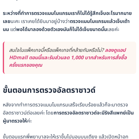
ระหว่างที่ทำการตรวจแมมโมแกรมเราก็ไม่ได้รู้สึกเจ็บอะไรมากมาย
เลย
นะคะ เราเคยได้ยินมาอยู่บ้างว่า
ตรวจแมมโมแกรมแล้วเจ็บเต้า
นม
แต่
พอได้มาลองด้วยตัวเองมันก็ไม่ได้เจ็บขนาดนั้น
เลยค่ะ
สนใจในแพ็คเกจนี้หรือแพ็คเกจที่คล้ายกันหรือไม่?
ลองดูแอป
HDmall ตอนนี้และรับส่วนลด 1,000 บาทสำหรับการสั่งซื้อ
ครั้งแรกของคุณ
ขั้นตอนการตรวจอัลตราซาวด์
หลังจากทำการตรวจแมมโมแกรมเสร็จเรียบร้อยแล้วก็จะมาตรวจ
อัลตราซาวน์ต่อเลยค่ะ โดย
การตรวจอัลตราซาวด์จะมี
รังสีแพทย์
เป็น
ผู้มาตรวจให้
ค่ะ
ขั้นตอนแรกพี่พยาบาลจะให้เราขึ้นไปนอนบนเตียง แล้วเปิดหน้าอก