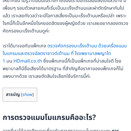
ให้มากขึ้น ไม่รู้ว่าตอนนี้ในร่างกายของเรามีอะไรเสื่อมลงไปแล้วบ้าง มี
เพื่อนๆ รอบตัวหลายคนก็เริ่มเป็นมะเร็งเต้านมและผ่าตัดรักษากันไป
แล้ว เราเลยกังวลว่าจะมีโอกาสเสี่ยงเป็นมะเร็งเต้านมหรือเปล่า เพราะ
โรคนี้ก็เป็นอีกหนึ่งโรคยอดฮิตของผู้หญิงด้วย เราเลยอยากลองตรวจ
คัดกรองมะเร็งเต้านมดูค่ะ
เราได้มาเจอกับแพ็กเกจ
ตรวจคัดกรองมะเร็งเต้านม ด้วยเครื่องแมม
โมแกรมและตรวจอัลตราซาวด์เต้านม ที่ โรงพยาบาลพญาไท
1
บน
HDmall.co.th
ซึ่งแพ็กเกจนี้ก็เป็นแพ็กเกจที่น่าสนใจดี โรง
พยาบาลก็มีชื่อเสียงได้มาตรฐาน ที่สำคัญคือราคาของแพ็กเกจก็ไม่
แพงมากด้วย เราเลยตัดสินใจเลือกใช้บริการนี้ค่ะ
สารบัญ
[
show
]
การตรวจแมมโมแกรมคืออะไร?