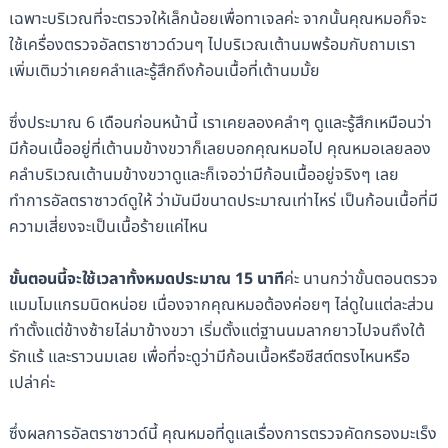
เฉพาะบริเวณที่จะตรวจให้เล็กน้อยเพื่อทาเจลค่ะ จากนั้นคุณหมอก็จะ
ใช้เครื่องตรวจอัลตราซาวด์วนๆ ไปบริเวณเต้านมพร้อมกับถามเรา
เพิ่มเติมว่าเคยคลำและรู้สึกถึงก้อนเนื้อที่เต้านมมั้ย
ซึ่งประมาณ 6 เดือนก่อนหน้านี้ เราเคยลองคลำๆ ดูและรู้สึกเหมือนว่า
มีก้อนเนื้ออยู่ที่เต้านมข้างขวาก็เลยบอกคุณหมอไป คุณหมอเลยลอง
คลำบริเวณเต้านมข้างขวาดูและก็เจอว่ามีก้อนเนื้ออยู่จริงๆ เลย
ทำการอัลตราซาวด์ดูให้ ว่ามันมีขนาดประมาณเท่าไหร่ เป็นก้อนเนื้อที่มี
ความเสี่ยงจะเป็นเนื้อร้ายแค่ไหน
ขั้นตอนนี้จะใช้เวลาทั้งหมดประมาณ 15 นาที
ค่ะ นานกว่าขั้นตอนตรวจ
แมมโมแกรมนิดหน่อย เนื่องจากคุณหมอต้องค่อยๆ ไล่ดูในแต่ละส่วน
ทำตั้งแต่ข้างซ้ายไล่มาข้างขวา เริ่มตั้งแต่ฐานนมลากยาวไปจนถึงใต้
รักแร้ และราวนมเลย เพื่อที่จะดูว่ามีก้อนเนื้อหรือซีสต์ตรงไหนหรือ
เปล่าค่ะ
ซึ่งผลการอัลตราซาวด์นี้ คุณหมอที่ดูแลเรื่องการตรวจคัดกรองมะเร็ง