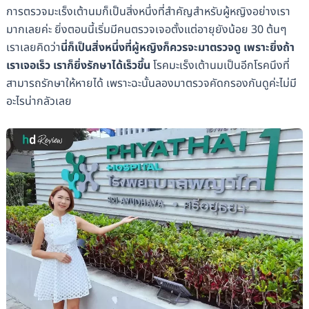
การตรวจมะเร็งเต้านมก็เป็นสิ่งหนึ่งที่สำคัญสำหรับผู้หญิงอย่างเรา
มากเลยค่ะ ยิ่งตอนนี้เริ่มมีคนตรวจเจอตั้งแต่อายุยังน้อย 30 ต้นๆ
เราเลยคิดว่า
นี่ก็เป็นสิ่งหนึ่งที่ผู้หญิงก็ควรจะมาตรวจดู เพราะยิ่งถ้า
เราเจอเร็ว เราก็ยิ่งรักษาได้เร็วขึ้น
โรคมะเร็งเต้านมเป็นอีกโรคนึงที่
สามารถรักษาให้หายได้ เพราะฉะนั้นลองมาตรวจคัดกรองกันดูค่ะไม่มี
อะไรน่ากลัวเลย