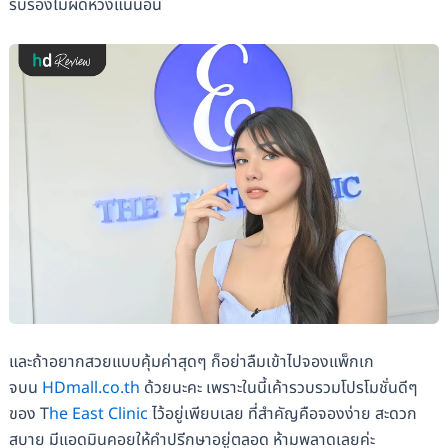
รับรองไม่ผิดหวังแน่นอน
และถ้าอยากสวยแบบคุ้มค่าสุดๆ ก็อย่าลืมเข้าไปจองแพ็กเก
จบน
HDmall.co.th
ด้วยนะคะ เพราะในนี้เค้ารวบรวมโปรโมชั่นดีๆ
ของ T
he East Clinic
ไว้อยู่เพียบเลย ที่สำคัญคือจองง่าย สะดวก
สบาย มีแอดมินคอยให้คำปรีกษาอยู่ตลอด ห้ามพลาดเลยค่ะ