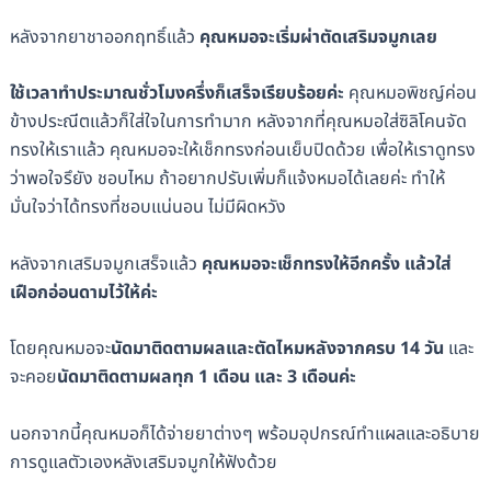
หลังจากยาชาออกฤทธิ์แล้ว
คุณหมอจะเริ่มผ่าตัดเสริมจมูกเลย
ใช้เวลาทำประมาณชั่วโมงครึ่งก็เสร็จเรียบร้อยค่ะ
คุณหมอพิชญ์ค่อน
ข้างประณีตแล้วก็ใส่ใจในการทำมาก หลังจากที่คุณหมอใส่ซิลิโคนจัด
ทรงให้เราแล้ว คุณหมอจะให้เช็กทรงก่อนเย็บปิดด้วย เพื่อให้เราดูทรง
ว่าพอใจรึยัง ชอบไหม ถ้าอยากปรับเพิ่มก็แจ้งหมอได้เลยค่ะ ทำให้
มั่นใจว่าได้ทรงที่ชอบแน่นอน ไม่มีผิดหวัง
หลังจากเสริมจมูกเสร็จแล้ว
คุณหมอจะเช็กทรงให้อีกครั้ง แล้วใส่
เฝือกอ่อนดามไว้ให้ค่ะ
โดยคุณหมอจะ
นัดมาติดตามผลและตัดไหมหลังจากครบ 14 วัน
และ
จะคอย
นัดมาติดตามผลทุก 1 เดือน และ 3 เดือนค่ะ
นอกจากนี้คุณหมอก็ได้จ่ายยาต่างๆ พร้อมอุปกรณ์ทำแผลและอธิบาย
การดูแลตัวเองหลังเสริมจมูกให้ฟังด้วย