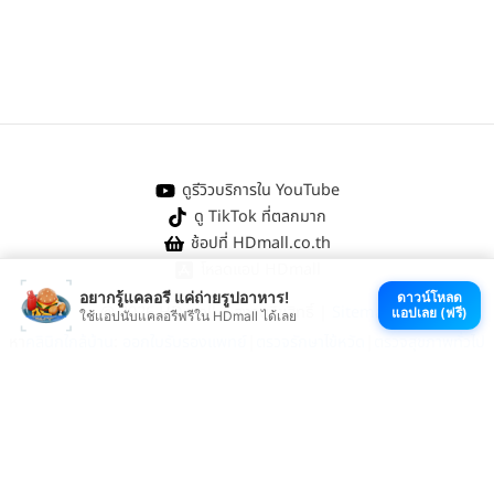
ดูรีวิวบริการใน YouTube
ดู TikTok ที่ตลกมาก
ช้อปที่ HDmall.co.th
โหลดแอป HDmall
อยากรู้แคลอรี แค่ถ่ายรูปอาหาร!
ดาวน์โหลด
@ 2026 HDmall | สงวนลิขสิทธิ์ |
Sitemap
แอปเลย (ฟรี)
ใช้แอปนับแคลอรีฟรีใน HDmall ได้เลย
หา
คลินิกใกล้บ้าน
:
ออกใบรับรองแพทย์
|
ตรวจรักษาไข้หวัด
|
ตรวจสุขภาพทั่วไป