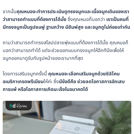
จากนั้น
คุณหมอจะทำการประเมินดูทรงจมูกและเนื้อจมูกเดิมของเรา
ว่าสามารถทำแบบที่ต้องการได้มั้ย
ซึ่งคุณหมอก็บอกว่า
เราเป็นคนที่
มีทรงจมูกเป็นรูปชมพู่ ฐานกว้าง มีฮัมพ์สูง และจมูกดูไม่ค่อยเท่ากัน
ถามว่าสามารถทำทรงสโลปปลายพุ่งแบบที่ต้องการได้มั้ย คุณหมอก็
บอกว่าสามารถทำได้ แต่จะช่วยออกแบบทรงจมูกให้อีกทีนึงเพื่อให้
จมูกออกมาดูรับกับรูปหน้าของเรามากที่สุด
โดยการเสริมจมูกครั้งนี้
คุณหมอจะเลือกเสริมจมูกด้วยซิลิโคน
อเมริกาเกรดพรีเมียม
ให้ค่ะ ซึ่ง
มีข้อดีคือ ช่วยลดโอกาสการอักเสบ
การแพ้ หรือโอกาสการเกิดมะเร็งในอนาคตได้