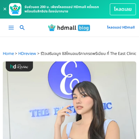
รับส่วนลด 200 บ. เพียงโหลดแอป HDmall ครั้งแรก
×
โหลดเลย
พร้อมรับสิทธิประโยชน์มากมาย
Skip
Main
โหลดแอป HDmall
to
Menu
content
Home
HDreview
รีวิวเสริมจมูก ซิลิโคนอเมริกาเกรดพรีเมียม ที่ The East Clinic