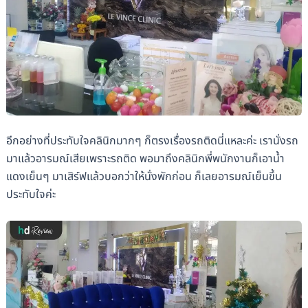
อีกอย่างที่ประทับใจคลินิกมากๆ ก็ตรงเรื่องรถติดนี่แหละค่ะ เรานั่งรถ
มาแล้วอารมณ์เสียเพราะรถติด พอมาถึงคลินิกพี่พนักงานก็เอาน้ำ
แดงเย็นๆ มาเสิร์ฟแล้วบอกว่าให้นั่งพักก่อน ก็เลยอารมณ์เย็นขึ้น
ประทับใจค่ะ