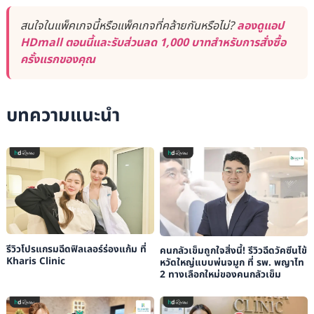
สนใจในแพ็คเกจนี้หรือแพ็คเกจที่คล้ายกันหรือไม่?
ลองดูแอป
HDmall ตอนนี้และรับส่วนลด 1,000 บาทสำหรับการสั่งซื้อ
ครั้งแรกของคุณ
บทความแนะนำ
รีวิวโปรแกรมฉีดฟิลเลอร์ร่องแก้ม ที่
คนกลัวเข็มถูกใจสิ่งนี้! รีวิวฉีดวัคซีนไข้
Kharis Clinic
หวัดใหญ่แบบพ่นจมูก ที่ รพ. พญาไท
2 ทางเลือกใหม่ของคนกลัวเข็ม