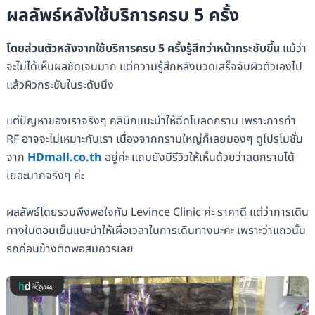
ผลลัพธ์หลังใช้บริการครบ 5 ครั้ง
โดยส่วนตัวหลังจากใช้บริการครบ 5 ครั้งรู้สึกว่าหน้ากระชับขึ้น
แม้ว่า
จะไม่ได้เห็นผลชัดเจนมาก แต่ความรู้สึกหลังนวดเสร็จจับผิวตัวเองไป
แล้วผิวกระชับในระดับนึง
แต่ปัญหาของเราจริงๆ คลินิกแนะนำให้ฉีดโบลดกราม เพราะการทำ
RF อาจจะไม่เหมาะกับเรา เนื่องจากกรามใหญ่ก็เลยมองๆ ดูโปรโมชั่น
จาก
HDmall.co.th
อยู่ค่ะ แถมยังมีรีวิวให้เห็นด้วยว่าลดกรามได้
เยอะมากจริงๆ ค่ะ
ผลลัพธ์โดยรวมพึงพอใจกับ Levince Clinic ค่ะ ราคาดี แต่ว่าการเดิน
ทางในตอนเย็นแนะนำให้เผื่อเวลาในการเดินทางนะคะ เพราะว่าแถวนั้น
รถค่อนข้างติดพอสมควรเลย