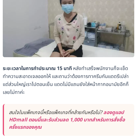
ระยะเวลาในการทำประมาณ 15 นาที
หลังทำเสร็จพนักงานก็จะเช็ด
ทำความสะอาดเจลออกให้ และถามว่าต้องการทาครีมกันแดดรึเปล่า
แต่ส่วนใหญ่เราไปตอนเย็น แดดไม่มีแถมยังใส่หน้ากากอนามัยอีกก็
เลยไม่ทาค่ะ
สนใจในแพ็คเกจนี้หรือแพ็คเกจที่คล้ายกันหรือไม่?
ลองดูแอป
HDmall ตอนนี้และรับส่วนลด 1,000 บาทสำหรับการสั่งซื้อ
ครั้งแรกของคุณ