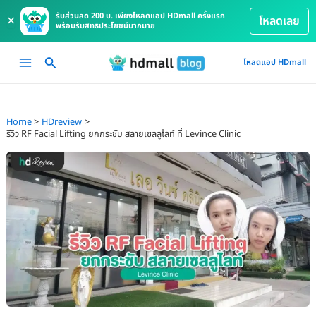
รับส่วนลด 200 บ. เพียงโหลดแอป HDmall ครั้งแรก
×
โหลดเลย
พร้อมรับสิทธิประโยชน์มากมาย
Skip
Main
โหลดแอป HDmall
to
Menu
content
Home
HDreview
รีวิว RF Facial Lifting ยกกระชับ สลายเซลลูไลท์ ที่ Levince Clinic