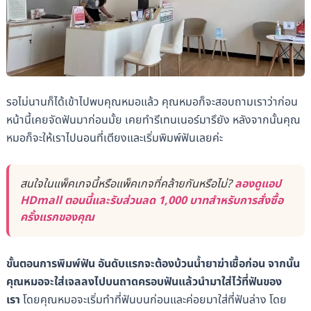
รอไม่นานก็ได้เข้าไปพบคุณหมอแล้ว คุณหมอก็จะสอบถามเราว่าก่อน
หน้านี้เคยจัดฟันมาก่อนมั้ย เคยทำรีเทนเนอร์มารึยัง หลังจากนั้นคุณ
หมอก็จะให้เราไปนอนที่เตียงและเริ่มพิมพ์ฟันเลยค่ะ
สนใจในแพ็คเกจนี้หรือแพ็คเกจที่คล้ายกันหรือไม่?
ลองดูแอป
HDmall ตอนนี้และรับส่วนลด 1,000 บาทสำหรับการสั่งซื้อ
ครั้งแรกของคุณ
ขั้นตอนการพิมพ์ฟัน อันดับแรกจะต้องบ้วนน้ำยาฆ่าเชื้อก่อน จากนั้น
คุณหมอจะใส่เจลลงไปบนถาดครอบฟันแล้วนำมาใส่ไว้ที่ฟันของ
เรา
โดยคุณหมอจะเริ่มทำที่ฟันบนก่อนและค่อยมาใส่ที่ฟันล่าง โดย