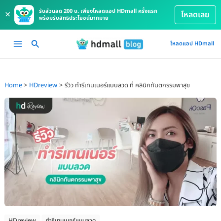
รับส่วนลด 200 บ. เพียงโหลดแอป HDmall ครั้งแรก
×
โหลดเลย
พร้อมรับสิทธิประโยชน์มากมาย
Skip
Main
โหลดแอป HDmall
to
Menu
content
Home
HDreview
รีวิว ทำรีเทนเนอร์แบบลวด ที่ คลินิกทันตกรรมพาสุข
HDreview
ทำรีเทนเนอร์แบบลวด