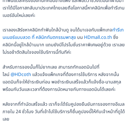
ทำฟันแต่ละครั้งของที่นี่ก็ค่อนข้างแพง และพอดีว่าช่วงเดือนที่ผ่านมา
เราได้มีโอกาสกลับมาประเทศไทยเลยถือโอกาสนี้หาคลินิกเพื่อทำรีเทน
เนอร์อันใหม่เลยค่ะ
เราลองเสิร์ชหาคลินิกทำฟันใกล้บ้านดู จนได้มาเจอกับแพ็กเกจ
ทำรีเท
นเนอร์แบบลวด ที่ คลินิกทันตกรรมพาสุข
บน
HDmall.co.th
ซึ่ง
คลินิกนี้อยู่ใกล้บ้านมาก แถมยังมีโปรโมชั่นราคาพิเศษอยู่ด้วย เราเลย
ไม่รอช้าตัดสินใจจองใช้บริการนี้ทันทีค่ะ
สำหรับการจองนั้นก็ไม่ยากเลย สามารถทักแอดมินไปที่
ไลน์
@HDcoth
แล้วแจ้งแพ็กเกจที่ต้องการใช้บริการ หลังจากนั้น
แอดมินก็จะให้ชำระเงินก่อน พอชำระเงินเสร็จแล้วก็แจ้งชื่อ-นามสกุล
พร้อมกับวันและเวลาที่ต้องการนัดหมายกับทางแอดมินได้เลยค่ะ
หลังจากที่ทำนัดเสร็จแล้ว เราก็จะได้รับคูปองยืนยันการจองทางอีเมล
ภายใน 24 ชั่วโมง วันที่เข้าไปใช้บริการก็ยื่นคูปองนี้ให้กับเจ้าหน้าที่ดูได้
เลย