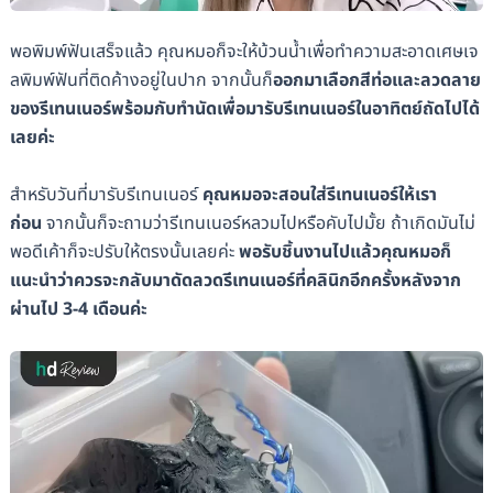
พอพิมพ์ฟันเสร็จแล้ว คุณหมอก็จะให้บ้วนน้ำเพื่อทำความสะอาดเศษเจ
ลพิมพ์ฟันที่ติดค้างอยู่ในปาก จากนั้นก็
ออกมาเลือกสีท่อและลวดลาย
ของรีเทนเนอร์พร้อมกับทำนัดเพื่อมารับรีเทนเนอร์ในอาทิตย์ถัดไปได้
เลยค่ะ
สำหรับวันที่มารับรีเทนเนอร์
คุณหมอจะสอนใส่รีเทนเนอร์ให้เรา
ก่อน
จากนั้นก็จะถามว่ารีเทนเนอร์หลวมไปหรือคับไปมั้ย ถ้าเกิดมันไม่
พอดีเค้าก็จะปรับให้ตรงนั้นเลยค่ะ
พอรับชิ้นงานไปแล้วคุณหมอก็
แนะนำว่าควรจะกลับมาดัดลวดรีเทนเนอร์ที่คลินิกอีกครั้งหลังจาก
ผ่านไป 3-4 เดือนค่ะ